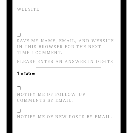
WEBSITE
SAVE MY NAME, EMAIL, AND WEBSITE
IN THIS BROWSER FOR THE NEXT
TIME I COMMENT.
PLEASE ENTER AN ANSWER IN DIGITS:
1 × two =
NOTIFY ME OF FOLLOW-UP
COMMENTS BY EMAIL.
NOTIFY ME OF NEW POSTS BY EMAIL.