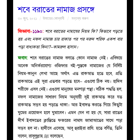
শবে বরাতের নামাজ প্রসঙ্গে
বয়ান
৩০ জুন, ২০২১
উমায়ের কোব্বাদী
মন্তব্য করুন
নারীদের
জিজ্ঞাসা–
১১৯০
:
শবে বরাতের নামাযের নিয়ম কি? কিভাবে পড়তে
হয় এবং নফল নামাজ চার রাকাত পর পর দরুদ শরিফ একশ বার
পাতা
পড়া বাধ্যকতা কিনা?–কামরুল হাসান।
জবাব:
শবে বরাতের নামাজ বলতে কোন নামাজ নেই। এবিষয়ে
ইসলাহী
অনেক অনির্ভরযোগ্য ওজিফার বই-পুস্তকে নামাজের যে নির্দিষ্ট
নিয়ম-কানুন লেখা আছে অর্থাৎ এত রাকআত হতে হবে, প্রতি
মজলিস
রাকআতে এই সূরা এতবার পড়তে হবে– এগুলো ঠিক নয়। হাদিস
শরীফে এসব নেই। এগুলো মানুষের মনগড়া পন্থা। সঠিক পদ্ধতি হল,
প্রশ্ন
নফল নামাজের সাধারণ নিয়ম অনুযায়ী দুই রাকআত করে যত
রাকআত সম্ভব হয় পড়তে থাকা। আর ইবাদত করতে গিয়ে কিছুটা
করুন
ঘুমের প্রয়োজন হলে ঘুমাবেন। এমন যেন না হয় যে, সারা রাতের
দীর্ঘ ইবাদতের ক্লান্তিতে ফজরের নামায জামাআতের সাথে পড়া
সম্ভব হল না। হাদীসে এসেছে, আবূ হুরাইরা রাযি. হতে বর্ণিত, তিনি
বলেন, রাসূলুল্লাহ ﷺ বলেছেন,