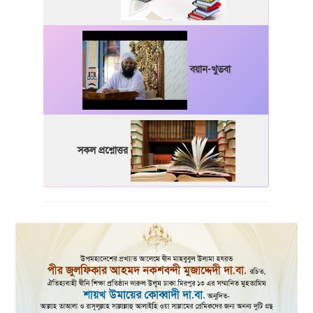
বয়ান-খুতবা
সকল প্রশ্নোত্তর