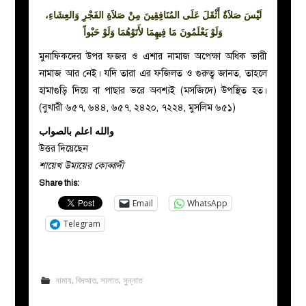
لَيْسَ صَلاَةٌ أَثْقَلَ عَلَى المُنَافِقِينَ مِنْ صَلاَةِ الفَجْرِ وَالعِشَاءِ،
وَلَوْ يَعْلَمُونَ مَا فِيهِمَا لأَتَوْهُمَا وَلَوْ حَبْواً
মুনাফিকদের উপর ফজর ও এশার নামাজ অপেক্ষা অধিক ভারী
নামাজ আর নেই। যদি তারা এর ফজিলত ও গুরুত্ব জানত, তাহলে
হামাগুড়ি দিয়ে বা পাছার ভরে অবশ্যই (মসজিদে) উপস্থিত হত।
(বুখারী ৬৫৭, ৬৪৪, ৬৫৭, ২৪২০, ৭২২৪, মুসলিম ৬৫১)
والله اعلم بالصواب
উত্তর দিয়েছেন
শায়েখ উমায়ের কোব্বাদী
Share this:
Email
WhatsApp
Telegram
নামায
,
বিদআত
,
সালাত
,
সুন্নাত