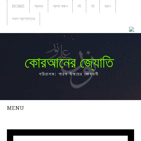
HOME
প্রবন্ধ
প্রশ্ন করুন
বই
বই
বয়ান
সকল প্রশ্নোত্তর
কোরআনের জ্যোতি
পরিচালক: শায়খ উমায়ের কোব্বাদী
MENU
সকল
প্রশ্নোত্তর
প্রবন্ধ