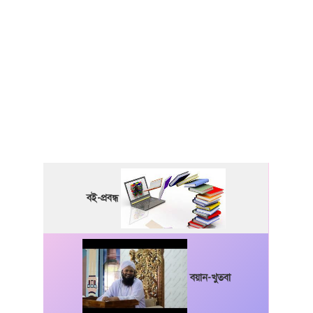
বই-প্রবন্ধ
বয়ান-খুতবা