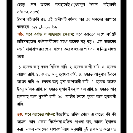
ছেড়ে দেন তাদের অবস্থাতেই।’’(শুয়াবুল ঈমান, বাইহাকী
৩/৩৮২-৩৮৩)
ইমাম বাইহাকী রহ. এই হাদীসটি বর্ণনার পর এর সনদের ব্যাপারে
বলেছেন- هذا مرسل جيد
পাঁচ.
শবে বরাত ও সাহাবায়ে কেরাম
:
শবে বরাতের সাথে সংশ্লিষ্ট
হাদিসসমূহের বর্ণনাকারীদের মধ্যে অনেক বড় বড় ( এক ডজনের
মত ) সাহাবাও রয়েছেন। যাদের কয়েকজনের পবিত্র নাম নিম্নে প্রদত্ত
হলো–
১. হযরত আবু বকর সিদ্দিক
রাযি.
২. হযরত আলী
রাযি.
৩. হযরত
আয়শা
রাযি.
৪. হযরত আবু হুরায়রা
রাযি.
৫. হযরত আব্দুল্লাহ ইবনে
আ’মর
রাযি.
৬. হযরত আবু মুসা আশআরী
রাযি.
৭. হযরত আউফ
ইবনু মালিক
রাযি.
৮. হযরত মুআয ইবনু জাবাল
রাযি.
৯. হযরত আবু
ছালাবাহ আল খুসানী
রাযি.
১০. কাছীর ইবনে মুররা আল হাজরমী
রাযি.
ছয়.
শবে বরাতের আমল:
উল্লেখিত হাদিস থেকে এ রাতের কী কী
আমল- তার একটা নির্দেশনা-ইঙ্গিত পাওয়া যায়, তাহল, ইবাদত
করা। নফল নামাজের সাধারণ নিয়ম অনুযায়ী দুই রাকআত করে যত