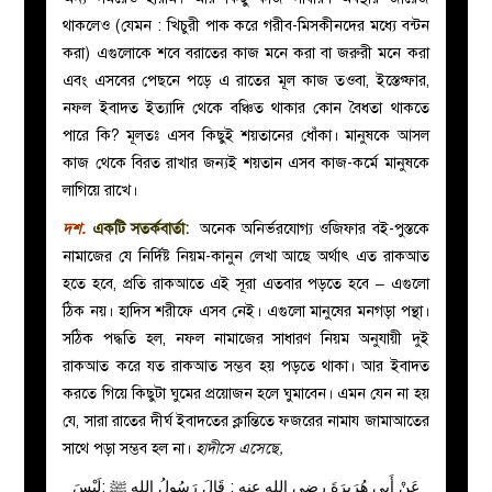
থাকলেও (যেমন : খিচুরী পাক করে গরীব-মিসকীনদের মধ্যে বন্টন
করা) এগুলোকে শবে বরাতের কাজ মনে করা বা জরুরী মনে করা
এবং এসবের পেছনে পড়ে এ রাতের মূল কাজ তওবা, ইস্তেগ্ফার,
নফল ইবাদত ইত্যাদি থেকে বঞ্চিত থাকার কোন বৈধতা থাকতে
পারে কি? মূলতঃ এসব কিছুই শয়তানের ধোঁকা। মানুষকে আসল
কাজ থেকে বিরত রাখার জন্যই শয়তান এসব কাজ-কর্মে মানুষকে
লাগিয়ে রাখে।
দশ.
একটি সতর্কবার্তা:
অনেক অনির্ভরযোগ্য ওজিফার বই-পুস্তকে
নামাজের যে নির্দিষ্ট নিয়ম-কানুন লেখা আছে অর্থাৎ এত রাকআত
হতে হবে, প্রতি রাকআতে এই সূরা এতবার পড়তে হবে – এগুলো
ঠিক নয়। হাদিস শরীফে এসব নেই। এগুলো মানুষের মনগড়া পন্থা।
সঠিক পদ্ধতি হল, নফল নামাজের সাধারণ নিয়ম অনুযায়ী দুই
রাকআত করে যত রাকআত সম্ভব হয় পড়তে থাকা। আর ইবাদত
করতে গিয়ে কিছুটা ঘুমের প্রয়োজন হলে ঘুমাবেন। এমন যেন না হয়
যে, সারা রাতের দীর্ঘ ইবাদতের ক্লান্তিতে ফজরের নামায জামাআতের
সাথে পড়া সম্ভব হল না।
হাদীসে এসেছে,
عَنْ أَبِي هُرَيرَةَ رضي الله عنه : قَالَ رَسُولُ اللهِ ﷺ :لَيْسَ