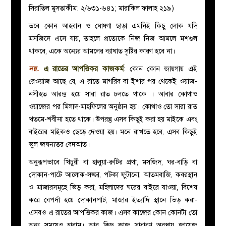
সিরাতিল মুসতাকীম: ২/৬৩১-৬৪১; মারাকিল ফালাহ ২১৯)
তবে কোন আহবান ও ঘোষণা ছাড়া এমনিই কিছু লোক যদি
মসজিদে এসে যায়, তাহলে প্রত্যেকে নিজ নিজ আমলে মশগুল
থাকবে, একে অন্যের আমলের ব্যাঘাত সৃষ্টির কারণ হবে না।
নয়.
এ রাতের আপত্তিকর কাজকর্ম
: কোন কোন জায়গায় এই
রেওয়াজ আছে যে, এ রাতে মাগরিব বা ইশার পর থেকেই ওয়াজ-
নসীহত আরম্ভ হয়ে সারা রাত চলতে থাকে । আবার কোথাও
ওয়াজের পর মিলাদ-মাহফিলের অনুষ্ঠান হয়। কোথাও তো সারা রাত
খতমে-শবীনা হতে থাকে। উপরন্তু এসব কিছুই করা হয় মাইকে এবং
বাইরের মাইকও ছেড়ে দেওয়া হয়। মনে রাখতে হবে, এসব কিছুই
ভুল জঘন্যতর বেদআত।
অনুরূপভাবে খিচুরী বা হালুয়া-রুটির প্রথা, মসজিদ, ঘর-বাড়ি বা
দোকান-পাটে আলোক-সজ্জা, পটকা ফুটানো, আতমবাজি, কবরস্থান
ও মাজারসমূহে ভিড় করা, মহিলাদের ঘরের বাইরে যাওয়া, বিশেষ
করে বেপর্দা হয়ে দোকানপাট, মাজার ইত্যাদি স্থানে ভিড় করা-
এসবও এ রাতের আপত্তিকর কাজ। এসব কাজের কোন কোনটা তো
অন্য সময়েও হারাম। আর কিছু কাজ সাধারণ অবস্থায় জায়েজ