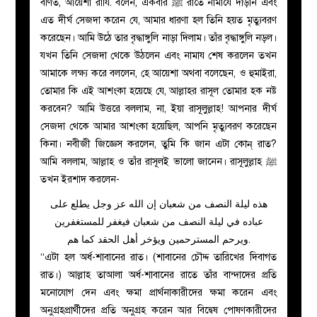
বর্ণিত, আয়েশা
রাযি.
বলেন, একবার ﷺ রাতে নামাযে দাঁড়ান এবং
এত দীর্ঘ সেজদা করেন যে, আমার ধারণা হল তিনি হয়ত মৃত্যুবরণ
করেছেন। আমি উঠে তার বৃদ্ধাঙ্গুলি নাড়া দিলাম। তাঁর বৃদ্ধাঙ্গুলি নড়ল।
যখন তিনি সেজদা থেকে উঠলেন এবং নামায শেষ করলেন তখন
আমাকে লক্ষ্য করে বললেন, হে আয়েশা অথবা বলেছেন, ও হুমাইরা,
তোমার কি এই আশংকা হয়েছে যে, আল্লাহর রাসূল তোমার হক নষ্ট
করবেন? আমি উত্তরে বললাম, না, ইয়া রাসূলুল্লাহ! আপনার দীর্ঘ
সেজদা থেকে আমার আশংকা হয়েছিল, আপনি মৃত্যুবরণ করেছেন
কিনা। নবীজী জিজ্ঞেস করলেন, তুমি কি জান এটা কোন্ রাত?
আমি বললাম, আল্লাহ ও তাঁর রাসূলই ভালো জানেন। রাসূলুল্লাহ ﷺ
তখন ইরশাদ করলেন-
هذه ليلة النصف من شعبان إن الله عز وجل يطلع على
عباده في ليلة النصف من شعبان فيغفر للمستغفرين
ويرحم المسترحمين ويؤخر أهل الحقد كما هم.
‘‘এটা হল অর্ধ-শাবানের রাত। (শাবানের চৌদ্দ তারিখের দিবাগত
রাত।) আল্লাহ তাআলা অর্ধ-শাবানের রাতে তাঁর বান্দাদের প্রতি
মনোযোগ দেন এবং ক্ষমা প্রার্থনাকারীদের ক্ষমা করেন এবং
অনুগ্রহপ্রার্থীদের প্রতি অনুগ্রহ করেন আর বিদ্বেষ পোষণকারীদের