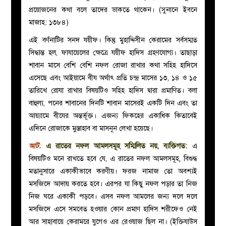
প্রয়োজনের কথা বলে তাদের ডাকতে থাকেন। (সুনানে ইবনে
মাজাহ: ১৩৮৪)
এই বর্ণনাটির সনদ যয়ীফ। কিন্তু মুহাদ্দিসীন কেরামের সর্বসম্মত
সিদ্ধান্ত হল, ফাযায়েলের ক্ষেত্রে যয়ীফ হাদিস গ্রহণযোগ্য। তাছাড়া
শাবান মাসে বেশি বেশি নফল রোজা রাখার কথা সহিহ হাদিসে
এসেছে এবং আইয়ামে বীয অর্থাৎ প্রতি চন্দ্র মাসের ১৩, ১৪ ও ১৫
তারিখে রোযা রাখার বিষয়টিও সহিহ হাদিস দ্বারা প্রমাণিত। বলা
বাহুল্য, পনের শাবানের দিনটি শাবান মাসেরই একটি দিন এবং তা
আয়্যামে বীযের অন্তর্ভূক্ত। এজন্য ফিকহের একাধিক কিতাবেই
এদিনে রোজাকে মুস্তাহাব বা মাসনূন লেখা হয়েছে।
আট.
এ রাতের নফল আমলসমূহ সম্মিলিত নয়, ব্যক্তিগত:
এ
বিষয়টিও মনে রাখতে হবে যে, এ রাতের নফল আমলসমূহ, বিশুদ্ধ
মতানুসারে একাকীভাবে করণীয়। ফরজ নামাজ তো অবশ্যই
মসজিদে আদায় করতে হবে। এরপর যা কিছু নফল পড়ার তা নিজ
নিজ ঘরে একাকী পড়বে। এসব নফল আমলের জন্য দলে দলে
মসজিদে এসে সমবেত হওয়ার কোন প্রমাণ হাদিস শরীফেও নেই
আর সাহাবায়ে কেরামরে যুগেও এর রেওয়াজ ছিল না। (ইক্তিযাউস