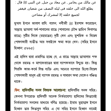
عن مالك من يخامر , عن معاذ بن جبل, عن النبى ﷺ قال :
يطلع الله الى خلقه فى ليلة النصف من شعبان, فيغفر
لجميع خلقه إلا لمشرك أو مشاحن
মুআয ইবনে জাবাল
রাযি.
বলেন, নবীজী ﷺ ইরশাদ করেছেন,
আল্লাহ তাআলা অর্ধ-শাবানের রাতে (শাবানের চৌদ্দ তারিখ দিবাগত
রাতে) সৃষ্টির দিকে (রহমতের) দৃষ্টি দেন এবং মুশরিক ও বিদ্বেষ
পোষণকারী ব্যতীত আর সবাইকে ক্ষমা করে দেন। (সহিহ ইবনে
হিব্বান
:
৫৬৬৫)
এই হাদিস দ্বারা প্রমাণিত হচ্ছে যে, এ রাতে আল্লাহ তাআলার পক্ষ
থেকে রহমত ও মাগফেরাতের দ্বারা ব্যাপকভাবে উন্মুক্ত হয়। কিন্তু
শিরকি কাজ-কর্মে লিপ্ত ব্যক্তি এবং অন্যের ব্যাপারে হিংসা-বিদ্বেষ
পোষণকারী মানুষ এই ব্যাপক রহমত ও সাধারণ ক্ষমা থেকেও বঞ্চিত
থাকে।
তিন.
হাদিসটির সনদ বিষয়ক আলোচনা:
হাদিসটির সনদ সহিহ।
কেননা উপরোক্ত হাদিসটি অনেক নির্ভরযোগ্য হাদিসের কিতাবেই
নির্ভরযোগ্য সনদের মাধ্যমে বর্ণিত হয়েছে। ইমাম মুহাম্মাদ ইবনে
হিব্বান তার কিতাবুস সহিহ এ (যা সহিহ ইবনে হিব্বান নামেই