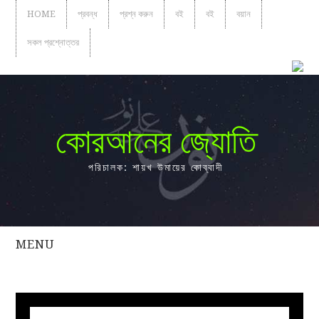
HOME
প্রবন্ধ
প্রশ্ন করুন
বই
বই
বয়ান
সকল প্রশ্নোত্তর
কোরআনের জ্যোতি
পরিচালক: শায়খ উমায়ের কোব্বাদী
MENU
সকল
প্রশ্নোত্তর
প্রবন্ধ