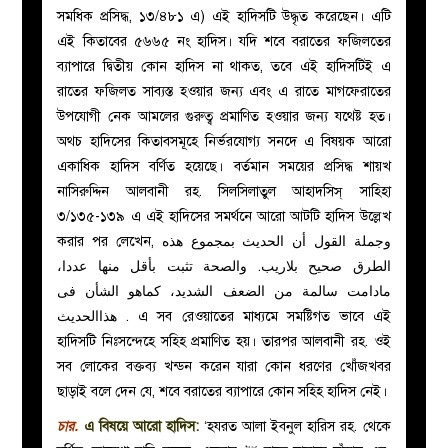
সমধিক প্রসিদ্ধ, ১৩/৪৮১ এ) এই হাদিসটি উদ্ধৃত করেছেন। এটি
এই কিতাবের ৫৬৬৫ নং হাদিস। যদি শবে বরাতের ফজিলতের
ব্যাপারে দ্বিতীয় কোন হাদিস না থাকত, তবে এই হাদিসটিই এ
রাতের ফজিলত সাব্যস্ত হওয়ার জন্য এবং এ রাতে মাগফেরাতের
উপযোগী নেক আমলের গুরুত্ব প্রমাণিত হওয়ার জন্য যথেষ্ট হত।
অথচ হাদিসের কিতাবসমূহে নির্ভরযোগ্য সনদে এ বিষয়ক আরো
একাধিক হাদিস বর্ণিত হয়েছে। বর্তমান সময়ের প্রসিদ্ধ শায়খ
নাসিরুদ্দিন আলবানী রহ. সিলসিলাতুল আহাদসিস্ সাহিহা
৩/১৩৫-১৩৯ এ এই হাদিসের সমর্থনে আরো আটটি হাদিস উল্লেখ
করার পর লেখেন, وجملة القول أن الحديث بمجموع هذه
الطرق صحيح بلاريب. والصحة تثبت بأقل منها عددا،
مادامت سالمة من الضعف الشديد، كماهو الشأن فى
هذاالحديث . এ সব রেওয়াতের মাধ্যমে সমষ্টিগত ভাবে এই
হাদিসটি নিঃসন্দেহে সহিহ প্রমাণিত হয়। তারপর আলবানী রহ. ওই
সব লোকের বক্তব্য খন্ডন করেন যারা কোন ধরণের খোঁজখবর
ছাড়াই বলে দেন যে, শবে বরাতের ব্যাপারে কোন সহিহ হাদিস নেই।
চার.
এ বিষয়ে আরো হাদিস:
‘
হযরত আলা ইবনুল হারিস রহ. থেকে