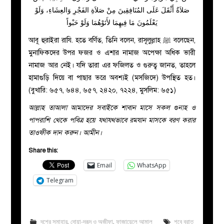
صَلاَةٌ أَثْقَلَ عَلَى المُنَافِقِينَ مِنْ صَلاَةِ الفَجْرِ وَالعِشَاءِ، وَلَوْ
يَعْلَمُونَ مَا فِيهِمَا لأَتَوْهُمَا وَلَوْ حَبْواً
আবূ হুরাইরা রাযি. হতে বর্ণিত, তিনি বলেন, রাসূলুল্লাহ ﷺ বলেছেন,
মুনাফিকদের উপর ফজর ও এশার নামাজ অপেক্ষা অধিক ভারী
নামাজ আর নেই। যদি তারা এর ফজিলত ও গুরুত্ব জানত, তাহলে
হামাগুড়ি দিয়ে বা পাছার ভরে অবশ্যই (মসজিদে) উপস্থিত হত।
(বুখারি: ৬৫৭, ৬৪৪, ৬৫৭, ২৪২০, ৭২২৪, মুসলিম: ৬৫১)
আল্লাহ তাআলা আমাদের সবাইকে শাবান মাসে সকল গুনাহ ও
পাপরাশি থেকে পবিত্র হয়ে যথাযথভাবে রমযান মাসকে বরণ করার
তাওফীক দান করুন। আমীন।
Share this:
Email
WhatsApp
Telegram
দশের সমাহার
,
দোয়া-দরূদ ও অজীফা
,
ফাজায়েলে আমাল
শবে বরাত