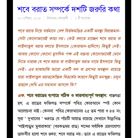
শবে বরাত সম্পর্কে দশটি জরুরি কথা
বয়ান
৩০ এপ্রিল, ২০১৮
উমায়ের কোব্বাদী
১ টি মন্তব্য
নারীদের
শবে বরাত নিয়ে বর্তমানে বেশ বির্তকমণ্ডিত একটি অবস্থা বিরাজমান-
সেটা কোনোভাবেই কাম্য নয়। কেউ বলতে চাচ্ছেন শবে বরাত বা
পাতা
লাইলাতুল বরাত বলতে ইসলামে (কোরআন-হাদিসে) কিছুই নেই।
আবার কোনো কোনো মুসলিম পক্ষ এই বক্তব্য কোনোভাবেই মেনে
ইসলাহী
নিতে নারাজ যে শবে বরাত বা লাইলাতুল বরাত নামে ইসলামে কিছু
নেই। এর মাঝামাঝি আরো একটি দল বা গ্রুপের অবস্থান রয়েছে
মজলিস
যারা লাইলাতুল বরাতকেন্দ্রিক বিতর্কের কারণে কিছুটা মনক্ষুন্ন। চলুন
তাহলে দেখি এর সমাধান আসলে কি?
প্রশ্ন
এক.
শবে বরাতের ব্যপারে সঠিক ও ভারসাম্যপূর্ণ অবস্থান:
বাস্তবতা
হল, এ রাতের ফজিলত সম্পর্কে পবিত্র কোরআনে স্পষ্ট কোন
করুন
আলোচনা নাই। কেননা পবিত্র কোরআনের ২৫ তম পারা ও ৪৪ নং
সূরা “ দুখানের ” শুরুতে যে পাঁচটি আয়াত রয়েছে সেখানে উল্লেখিত
“লাইলাতুম মুবারাকাহ” (বরকতময় রাত) শব্দের সর্বাধিক গ্রহণযোগ্য
তাফসীর হলো শবে ক্বদর; শবে বরাত নয়। তবে এ রাতের ফজিলত