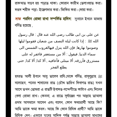
রাকআত সম্ভব হয় পড়তে থাকা। কোরান কারীম তেলাওয়াত করা।
দরূদ শরীফ পড়া। ইস্তেগফার করা। জিকির করা। দোয়া করা।
সাত
.
পরদিন রোজা রাখা সম্পর্কিত হাদিস:
সুনানে ইবনে মাজায়
বর্ণিত হয়েছে ,
عن على بن ابى طالب رضى الله عنه قال : قال رسول
الله ﷺ : إذا كانت ليلة النصف من شعبان فقوموا ليلها
وصوموا نهارها, فإن الله ينزل فيهالغروب الشمس الى
سماء الدنيا, فيقول : ألا من مستغفر فاغفر له على
مستزرق فأرزقه, ألا مبتلى فأعافيه , ألا كذا, ألا كذا, حتى
يطلع الفجر
হযরত আলী ইবনে আবু তালেব
রাযি.
থেকে বর্ণিত, রাসূলুল্লাহ ﷺ
বলেছেন, পনের শাবানের রাত (চৌদ্দ তারিখ দিবাগত রাত) যখন
আসে তখন তোমরা এ রাতটি ইবাদত-বন্দেগীতে কাটাও এবং দিনের
বেলা রোজা রাখ। কেননা, এ রাতে সূর্যাস্তের পর আল্লাহ তাআলা
প্রথম আসমানে আসেন এবং বলেন, কোন ক্ষমাপ্রার্থী আছে কি?
আমি তাকে ক্ষমা করব। আছে কি কোন রিযিক প্রার্থী? আমি তাকে
রিযিক দেব। এভাবে সুব্হে সাদিক পর্যন্ত আল্লাহ তাআলা মানুষের