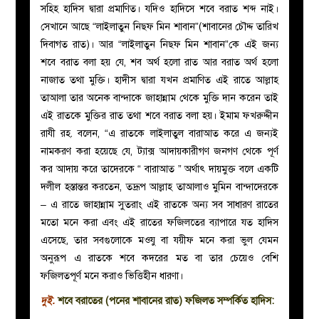
সহিহ হাদিস দ্বারা প্রমাণিত। যদিও হাদিসে শবে বরাত শব্দ নাই।
সেখানে আছে “লাইলাতুন নিছ্ফ মিন শাবান”(শাবানের চৌদ্দ তারিখ
দিবাগত রাত)। আর “লাইলাতুন নিছ্ফ মিন শাবান”কে এই জন্য
শবে বরাত বলা হয় যে, শব অর্থ হলো রাত আর বরাত অর্থ হলো
নাজাত তথা মুক্তি। হাদীস দ্বারা যখন প্রমাণিত এই রাতে আল্লাহ
তাআলা তার অনেক বান্দাকে জাহান্নাম থেকে মুক্তি দান করেন তাই
এই রাতকে মুক্তির রাত তথা শবে বরাত বলা হয়। ইমাম ফখরুদ্দীন
রাযী রহ. বলেন, “এ রাতকে লাইলাতুল বারাআত করে এ জন্যই
নামকরণ করা হয়েছে যে, ট্যাক্স আদায়কারীগণ জনগণ থেকে পূর্ণ
কর আদায় করে তাদেরকে “ বারাআত ” অর্থাৎ দায়মুক্ত বলে একটি
দলীল হস্তান্তর করতেন, তদ্রূপ আল্লাহ তাআলাও মুমিন বান্দাদেরকে
– এ রাতে জাহান্নাম সুতরাং এই রাতকে অন্য সব সাধারণ রাতের
মতো মনে করা এবং এই রাতের ফজিলতের ব্যাপারে যত হাদিস
এসেছে, তার সবগুলোকে মওযু বা যয়ীফ মনে করা ভুল যেমন
অনুরূপ এ রাতকে শবে কদরের মত বা তার চেয়েও বেশি
ফজিলতপূর্ণ মনে করাও ভিত্তিহীন ধারণা।
দুই.
শবে বরাতের (পনের শাবানের রাত) ফজিলত সম্পর্কিত হাদিস: