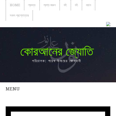
HOME
প্রবন্ধ
প্রশ্ন করুন
বই
বই
বয়ান
সকল প্রশ্নোত্তর
কোরআনের জ্যোতি
পরিচালক: শায়খ উমায়ের কোব্বাদী
MENU
সকল
প্রশ্নোত্তর
প্রবন্ধ