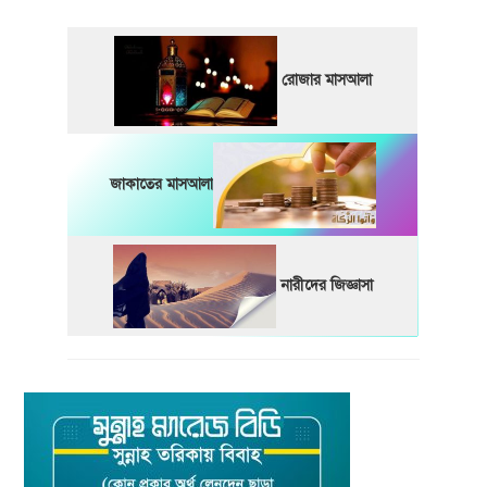
রোজার মাসআলা
জাকাতের মাসআলা
নারীদের জিজ্ঞাসা