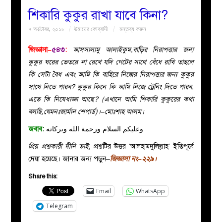
শিকারি কুকুর রাখা যাবে কিনা?
বয়ান
৭ অক্টোবর, ২০১৮
উমায়ের কোব্বাদী
মন্তব্য করুন
নারীদের
জিজ্ঞাসা–
৫৪৩
:
আসসালামু আলাইকুম,বাড়ির নিরাপত্তার জন্য
কুকুর ঘরের ভেতরে না রেখে যদি গেটের সাথে বেঁধে রাখি তাহলে
পাতা
কি সেটা বৈধ এবং আমি কি বাহিরে নিজের নিরাপত্তার জন্য কুকুর
সাথে নিতে পারব? কুকুর কিনে কি আমি নিজে ট্রেনিং দিতে পারব,
ইসলাহী
এতে কি নিষেধাজ্ঞা আছে? (এখানে আমি শিকারি কুকুরের কথা
বলছি,যেমনঃজার্মান শেপার্ড)।–মোঃশাহ আলম।
মজলিস
জবাব
:
وعليكم السلام ورحمة الله وبركاته
প্রিয় প্রশ্নকারী দীনি ভাই,
প্রশ্নটির উত্তর ‘আলহামদুলিল্লাহ’ ইতিপূর্বে
প্রশ্ন
দেয়া হয়েছে। জানার জন্য পড়ুন–
জিজ্ঞাসা নং–২২৯।
করুন
Share this:
Email
WhatsApp
Telegram