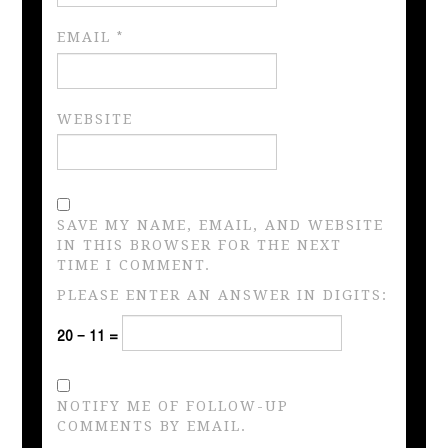
EMAIL
*
WEBSITE
SAVE MY NAME, EMAIL, AND WEBSITE
IN THIS BROWSER FOR THE NEXT
TIME I COMMENT.
PLEASE ENTER AN ANSWER IN DIGITS:
20 − 11 =
NOTIFY ME OF FOLLOW-UP
COMMENTS BY EMAIL.