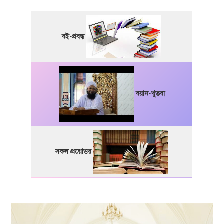
বই-প্রবন্ধ
বয়ান-খুতবা
সকল প্রশ্নোত্তর