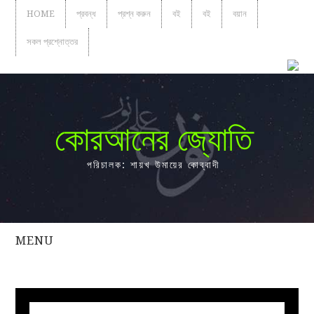
HOME
প্রবন্ধ
প্রশ্ন করুন
বই
বই
বয়ান
সকল প্রশ্নোত্তর
কোরআনের জ্যোতি
পরিচালক: শায়খ উমায়ের কোব্বাদী
MENU
সকল
প্রশ্নোত্তর
প্রবন্ধ