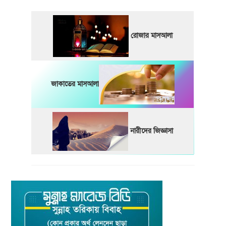
রোজার মাসআলা
জাকাতের মাসআলা
নারীদের জিজ্ঞাসা