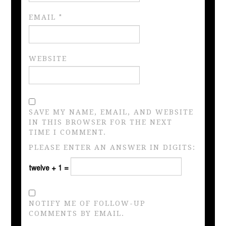
EMAIL
*
WEBSITE
SAVE MY NAME, EMAIL, AND WEBSITE
IN THIS BROWSER FOR THE NEXT
TIME I COMMENT.
PLEASE ENTER AN ANSWER IN DIGITS:
twelve + 1 =
NOTIFY ME OF FOLLOW-UP
COMMENTS BY EMAIL.