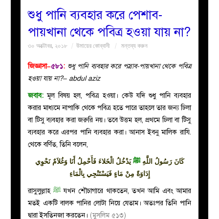
শুধু পানি ব্যবহার করে পেশাব-
বয়ান
পায়খানা থেকে পবিত্র হওয়া যায় না?
৩০ অক্টোবর, ২০১৮
উমায়ের কোব্বাদী
মন্তব্য করুন
নারীদের
জিজ্ঞাসা–
৫৮১
:
শুধু পানি ব্যবহার করে পস্রাব-পায়খানা থেকে পবিত্র
পাতা
হওয়া যায় না?– abdul aziz
জবাব:
মূল বিষয় হল, পবিত্র হওয়া। কেউ যদি শুধু পানি ব্যবহার
ইসলাহী
করার মাধ্যমে নাপাকি থেকে পবিত্র হতে পারে তাহলে তার জন্য ঢিলা
বা টিসু ব্যবহার করা জরুরি নয়। তবে উত্তম হল, প্রথমে ঢিলা বা টিসু
মজলিস
ব্যবহার করে এরপর পানি ব্যবহার করা। আনাস ইবনু মালিক রাযি.
থেকে বর্ণিত, তিনি বলেন,
প্রশ্ন
كَانَ رَسُولُ اللَّهِ
ﷺ
يَدْخُلُ الْخَلاءَ فَأَحْمِلُ أَنَا وَغُلاَمٌ نَحْوِي
করুন
إِدَاوَةً مِنْ مَاءٍ فَيَسْتَنْجِي بِالْمَاءِ
রাসুলুল্লাহ
ﷺ
যখন শৌচাগারে থাকতেন, তখন আমি এবং আমার
মতই একটি বালক পানির লোটা নিয়ে যেতাম। অতঃপর তিনি পানি
দ্বারা ইসতিনজা করতেন।
(মুসলিম ৫১৩)