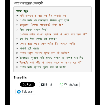
শায়েখ উমায়ের কোব্বাদী
☞ 
পানি ব্যবহার না করে শুধু টিসু ব্যবহার করা
☞ 
পেশাব করার পর লজ্জাস্থান কীভাবে ধুতে হবে?
☞
ইস্তিঞ্জার (পেশাব-পায়খানার) নিয়ম কি?
☞
শিশুর পেশাব নাপাক কিনা?
☞
পেশাবের শুকিয়ে যাওয়া স্থানে ভেজা পা পড়লে তার হুকুম কি?
☞ 
কয় দিক ফিরে পেশাব করা নিষেধ?
☞ 
পেশাব করার স্থান থেকে পানির ছিটা আসলে করণীয়
☞ 
নাপাকি দুই প্রকার
☞ 
পেশাব প্যান্টে লেগেছে সন্দেহ হলে কী করণীয়?
☞ 
ইস্তেঞ্জায় ব্যবহৃত পানি কাপড়ে লাগলে তা নাপাক হবে কি?
☞ 
টয়লেটের মশা শরীর বা কাপড়ে বসলে তা নাপাক হয় কি?
☞ 
পেশাব ঝরার ব্যপারে সন্দেহ হলে কী করণীয়
Share this:
Email
WhatsApp
Telegram