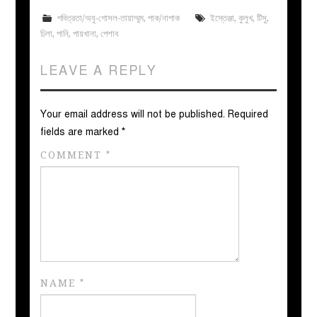
পবিত্রতা/অযু-গোসল-তায়াম্মুম
,
পাক/নাপাক
ইস্তেঞ্জা
,
কুলুখ
,
টিসু
,
ঢিলা
,
পানি
,
পায়খানা
,
পেশাব
LEAVE A REPLY
Your email address will not be published.
Required
fields are marked
*
COMMENT
*
NAME
*