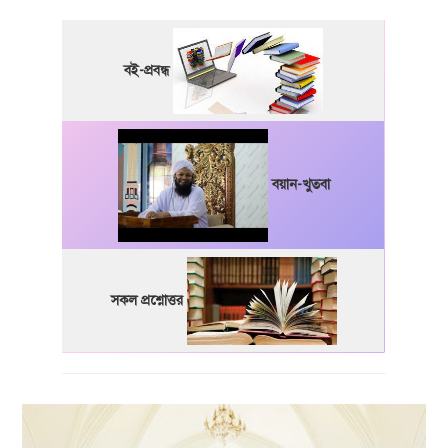
বই-প্রবন্ধ
বয়ান-খুতবা
সকল প্রশ্নোত্তর