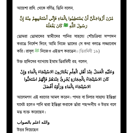
আয়েশা রাযি. থেকে বর্ণিত, তিনি বলেন,
مُرْنَ أَزْوَاجَكُنَّ أَنْ يَسْتَطِيبُوا بِالْمَاءِ فَإِنِّي أَسْتَحْيِيهِمْ مِنْهُ إِنَّ
رَسُولَ اللَّهِ
ﷺ
كَانَ يَفْعَلُهُ
তোমরা তোমাদের স্বামীদের পানির সাহয্যে শৌচক্রিয়া সম্পাদন
করতে নির্দেশ দিবে, আমি নিজে তাদের সে কথা বলতে লজ্জাবোধ
করি। রাসূল
ﷺ
নিজেও এইরূপ করতেন।
(তিরমিযী ১৯
)
উক্ত হাদিসের ব্যাখ্যায় ইমাম তিরমিযী রহ. বলেন,
وَعَلَيْهِ الْعَمَلُ عِنْدَ أَهْلِ الْعِلْمِ يَخْتَارُونَ الاسْتِنْجَاءَ بِالْمَاءِ وَإِنْ
كَانَ الاسْتِنْجَاءُ بِالْحِجَارَةِ يُجْزِئُ عِنْدَهُمْ فَإِنَّهُمْ اسْتَحَبُّوا
الاسْتِنْجَاءَ بِالْمَاءِ وَرَأَوْهُ أَفْضَلَ
আলেমগণ এই ধরণের আমল করেন। পাথর বা ঢিলার সাহায্য ইস্তিঞ্জা
যথেষ্ট হলেও পানি দ্বারা ইস্তিঞ্জা করাকে তাঁরা পছন্দনীয় ও উত্তম বলে
মত ব্যক্ত করেছেন।
والله اعلم بالصواب
উত্তর দিয়েছেন