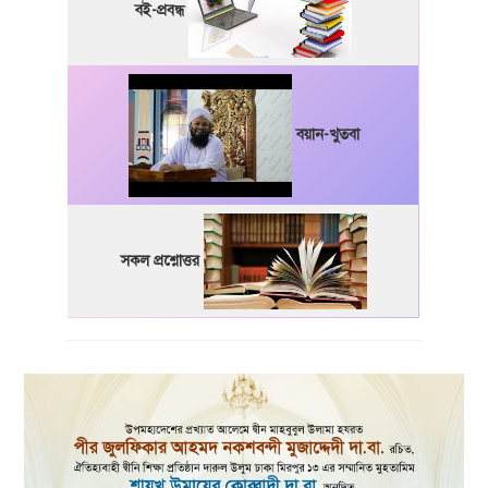
বই-প্রবন্ধ
বয়ান-খুতবা
সকল প্রশ্নোত্তর