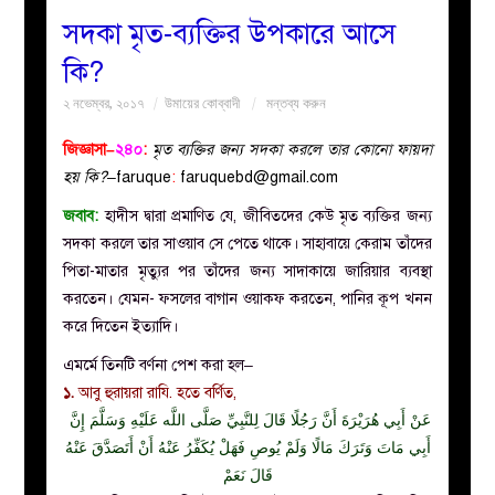
সদকা মৃত-ব্যক্তির উপকারে আসে
বয়ান
কি?
২ নভেম্বর, ২০১৭
উমায়ের কোব্বাদী
মন্তব্য করুন
নারীদের
জিজ্ঞাসা–
২৪০
:
মৃত ব্যক্তির জন্য সদকা করলে তার কোনো ফায়দা
পাতা
হয় কি?
–faruque
:
faruquebd@gmail.com
জবাব:
হাদীস দ্বারা প্রমাণিত যে, জীবিতদের কেউ মৃত ব্যক্তির জন্য
ইসলাহী
সদকা করলে তার সাওয়াব সে পেতে থাকে। সাহাবায়ে কেরাম তাঁদের
পিতা-মাতার মৃত্যুর পর তাঁদের জন্য সাদাকায়ে জারিয়ার ব্যবস্থা
মজলিস
করতেন। যেমন- ফসলের বাগান ওয়াকফ করতেন, পানির কূপ খনন
করে দিতেন ইত্যাদি।
প্রশ্ন
এমর্মে তিনটি বর্ণনা পেশ করা হল–
করুন
১.
আবু হুরায়রা রাযি. হতে বর্ণিত,
عَنْ أَبِي هُرَيْرَةَ أَنَّ رَجُلًا قَالَ لِلنَّبِيِّ صَلَّى اللَّه عَلَيْهِ وَسَلَّمَ إِنَّ
أَبِي مَاتَ وَتَرَكَ مَالًا وَلَمْ يُوصِ فَهَلْ يُكَفِّرُ عَنْهُ أَنْ أَتَصَدَّقَ عَنْهُ
قَالَ نَعَمْ