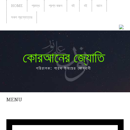
HOME
প্রবন্ধ
প্রশ্ন করুন
বই
বই
বয়ান
সকল প্রশ্নোত্তর
কোরআনের জ্যোতি
পরিচালক: শায়খ উমায়ের কোব্বাদী
MENU
সকল
প্রশ্নোত্তর
প্রবন্ধ