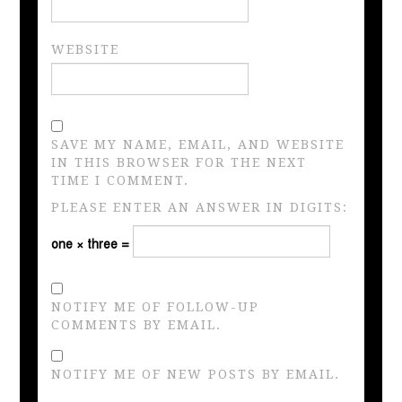
WEBSITE
SAVE MY NAME, EMAIL, AND WEBSITE
IN THIS BROWSER FOR THE NEXT
TIME I COMMENT.
PLEASE ENTER AN ANSWER IN DIGITS:
one × three =
NOTIFY ME OF FOLLOW-UP
COMMENTS BY EMAIL.
NOTIFY ME OF NEW POSTS BY EMAIL.