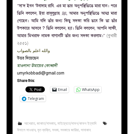
‘‘সা‘দ ইবন ‘উবাদাহ রাযি. এর মা তার অনুপস্থিতিতে মারা যান। পরে
তিনি বললেন, ইয়া রাসূলুল্লাহ ﷺ, আমার অনুপস্থিতিতে আম্মা মারা
গেছেন। আমি যদি তাঁর জন্য কিছু সদকা করি তবে কি তা তাঁর
উপকারে আসবে ? তিনি বললেন, হ্যা। তিনি বললেন, আপনি সাক্ষী,
আমার মিখরাফ নামক বাগানটি তাঁর জন্য সদকা করলাম।’’
(বুখারী
২৫৫১)
والله اعلم بالصواب
উত্তর দিয়েছেন
মাওলানা উমায়ের কোব্বাদী
umyrkobbadi@gmail.com
Share this:
Email
WhatsApp
Telegram
আখেরাত
,
জাকাত/সাদকাহ
,
মাইয়্যেতে/দাফন/কাফন ইত্যাদি
ঈসালে সাওয়াব
,
মৃত ব্যক্তি
,
সদকা
,
সদকায়ে জারিয়া
,
সাদাকাহ