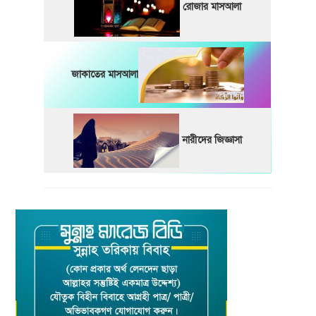
রোজার মাসআলা
জাকাতের মাসআলা
নারীদের জিজ্ঞাসা