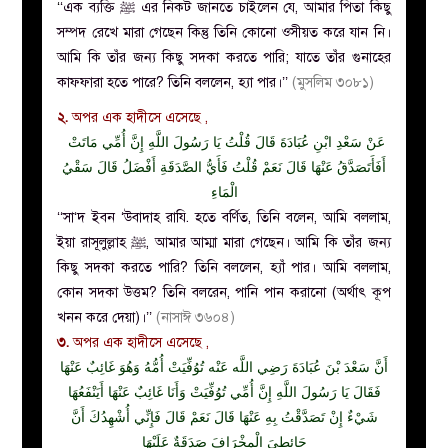
‘
‘এক ব্যক্তি ﷺ এর নিকট জানতে চাইলেন যে, আমার পিতা কিছু
সম্পদ রেখে মারা গেছেন কিন্তু তিনি কোনো ওসীয়ত করে যান নি।
আমি কি তাঁর জন্য কিছু সদকা করতে পারি; যাতে তাঁর গুনাহের
কাফফারা হতে পারে? তিনি বললেন, হ্যা পার।’’
(মুসলিম ৩০৮১)
২.
অপর এক হাদীসে এসেছে ,
عَنْ سَعْدِ ابْنِ عُبَادَةَ قَالَ قُلْتُ يَا رَسُولَ اللَّهِ إِنَّ أُمِّي مَاتَتْ
أَفَأَتَصَدَّقُ عَنْهَا قَالَ نَعَمْ قُلْتُ فَأَيُّ الصَّدَقَةِ أَفْضَلُ قَالَ سَقْيُ
الْمَاءِ
‘‘সা‘দ ইবন ‘উবাদাহ রাযি. হতে বর্ণিত, তিনি বলেন, আমি বললাম,
ইয়া রাসূলুল্লাহ ﷺ, আমার আম্মা মারা গেছেন। আমি কি তাঁর জন্য
কিছু সদকা করতে পারি? তিনি বললেন, হ্যাঁ পার। আমি বললাম,
কোন সদকা উত্তম? তিনি বলরেন, পানি পান করানো (অর্থাৎ কূপ
খনন করে দেয়া)।’’
(নাসাঈ ৩৬০৪)
৩.
অপর এক হাদীসে এসেছে ,
أَنَّ سَعْدَ بْنَ عُبَادَةَ رَضِي اللَّه عَنْه تُوُفِّيَتْ أُمُّهُ وَهُوَ غَائِبٌ عَنْهَا
فَقَالَ يَا رَسُولَ اللَّهِ إِنَّ أُمِّي تُوُفِّيَتْ وَأَنَا غَائِبٌ عَنْهَا أَيَنْفَعُهَا
شَيْءٌ إِنْ تَصَدَّقْتُ بِهِ عَنْهَا قَالَ نَعَمْ قَالَ فَإِنِّي أُشْهِدُكَ أَنَّ
حَائِطِيَ الْمِخْرَافَ صَدَقَةٌ عَلَيْهَا