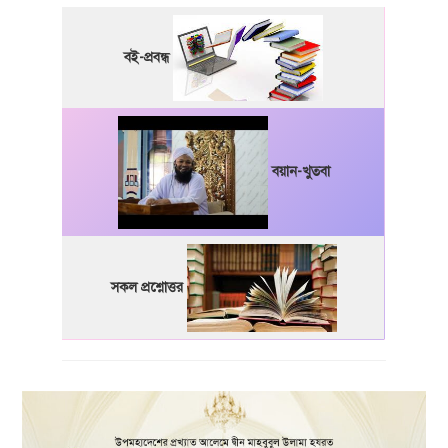
বই-প্রবন্ধ
বয়ান-খুতবা
সকল প্রশ্নোত্তর