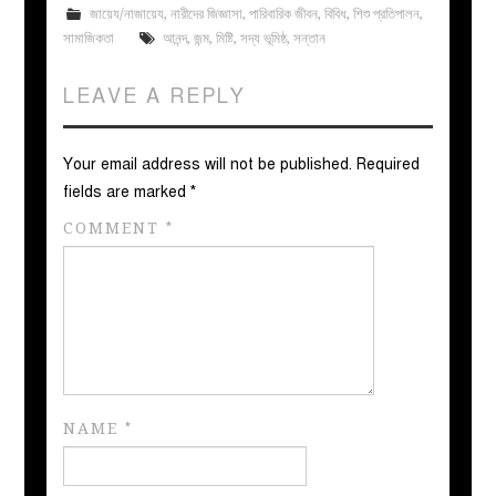
জায়েয/নাজায়েয
,
নারীদের জিজ্ঞাসা
,
পারিবারিক জীবন
,
বিবিধ
,
শিশু প্রতিপালন
,
সামাজিকতা
আনন্দ
,
জন্ম
,
মিষ্টি
,
সদ্য ভূমিষ্ঠ
,
সন্তান
LEAVE A REPLY
Your email address will not be published.
Required
fields are marked
*
COMMENT
*
NAME
*