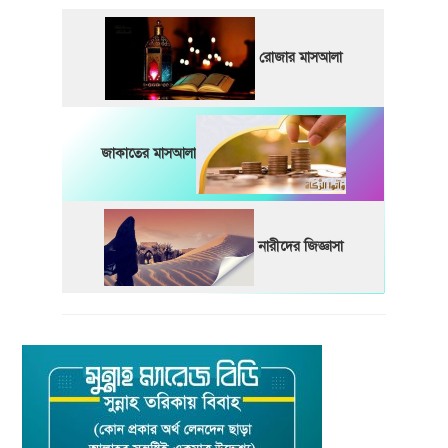
রোজার মাসআলা
জাকাতের মাসআলা
নারীদের জিজ্ঞাসা