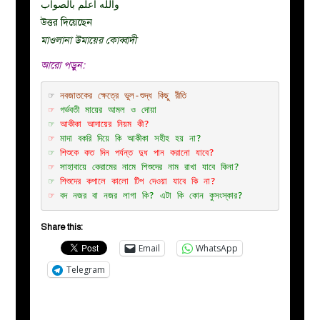
والله اعلم بالصواب
উত্তর দিয়েছেন
মাওলানা উমায়ের কোব্বাদী
আরো পড়ুন:
☞ 
নবজাতকের ক্ষেত্রে ভুল-শুদ্ধ কিছু রীতি
☞
গর্ভবতী মায়ের আমল ও দোয়া
☞
আকীকা আদায়ের নিয়ম কী?
☞
মাদা বকরি দিয়ে কি আকীকা সহীহ হয় না?
☞
শিশুকে কত দিন পর্যন্ত দুধ পান করানো যাবে?
☞ 
সাহাবায়ে কেরামের নামে শিশুদের নাম রাখা যাবে কিনা?
☞
শিশুদের কপালে কালো টিপ দেওয়া যাবে কি না?
☞
বদ নজর বা নজর লাগা কি? এটা কি কোন কুসংস্কার?
Share this:
Email
WhatsApp
Telegram