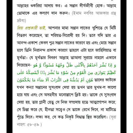
আল্লাহর শুকরিয়া আদায় কর। এ সন্তান দীর্ঘজীবী হোক। আল্লাহ
তোমাকে এর কল্যাণ দান করুন।
(ইমাম নববির আজকার গ্রন্থ
দ্রষ্টব্য)
প্রিয় প্রশ্নকারী ভাই,
আপনার মামা সন্তান লাভের খুশিতে যে মিষ্টি
বিতরণ করেছেন, তা শরিয়ত-বিরোধী হয় নি। তবে যদি তার এ
আনন্দ-প্রকাশ কেবল পুত্র সন্তান লাভের কারণে হয় এবং মেয়ে সন্তান
হলে তিনি নিরানন্দ প্রকাশ কারণে তাহলে এটা হবে জাহিলিয়াত বা
মূর্খতা। যে মূর্খতার বিবরণ আল্লাহ তাআলা সূরায়ে নাহলে এভাবে
দিয়েছেন-
وَ اِذَا بُشِّرَ اَحَدُهُمْ بِالْاُنْثٰی ظَلَّ وَجْهُهٗ مُسْوَدًّا وَّ هُوَ
كَظِیْمٌ یَتَوَارٰی مِنَ الْقَوْمِ مِنْ سُوْٓءِ مَا بُشِّرَ بِهٖ اَیُمْسِكُهٗ عَلٰی
هُوْنٍ اَمْ یَدُسُّهٗ فِی التُّرَابؕ اَلَا سَآءَ مَا یَحْكُمُوْنَ
তাদের কাউকে
যখন কন্যা সন্তানের সুসংবাদ দেয়া হয় তখন তার মুখম-ল কালো
হয়ে যায় এবং সে অসহনীয় মনোস্তাপে ক্লিষ্ট হয়। তাকে যে সুসংবাদ
দেয়া হয়, তার গ্লানী হেতু সে নিজ সম্প্রদায় হতে আত্মগোপন করে;
সে চিন্তা করে যে, হীনতা সত্ত্বেও সে তাকে রেখে দিবে, না মাটিতে
পুঁতে দিবে। লক্ষ্য কর, সে কত নিকৃষ্ট সিদ্ধান্ত স্থির করেছিল।
(সূরা
নাহল: ৫৮-৫৯ )