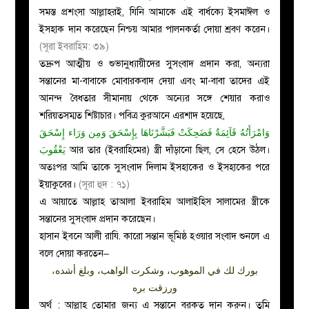
সমস্ত প্রশংসা আল্লাহরই, যিনি আমাকে এই বার্ধক্যে ইসমাঈল ও
ইসহাক দান করেছেন নিশ্চয় আমার পালনকর্তা দোয়া শ্রবণ করেন।
(সূরা ইবরাহিম: ৩৯)
তদ্রুপ আত্মীয় ও শুভানুধ্যায়ীদের সুসংবাদ প্রদান করা, অন্যরা
সন্তানের মা-বাবাকে মোবারকবাদ দেয়া এবং মা-বাবা তাদের এই
আনন্দ বৈধতার সীমানায় থেকে অন্যের সঙ্গে শেয়ার করাও
শরিয়তসম্মত শিষ্টাচার। পবিত্র কুরআনে এরশাদ হয়েছে,
وَامْرَأَتُهُ قَآئِمَةٌ فَضَحِكَتْ فَبَشَّرْنَاهَا بِإِسْحَقَ وَمِن وَرَاء إِسْحَقَ
يَعْقُوبَ
আর তার (ইবরাহিমের) স্ত্রী দাঁড়ানো ছিল, সে হেসে উঠল।
অতঃপর আমি তাকে সুসংবাদ দিলাম ইসহাকের ও ইসহাকের পরে
ইয়াকুবের।
(সূরা হুদ : ৭১)
এ আয়াতে আল্লাহ তাআলা ইবরাহিম আলাইহিস সালামের স্ত্রীকে
সন্তানের সুসংবাদ প্রদান করেছেন।
হাসান ইবনে আলী রাযি. কারো সন্তান ভূমিষ্ঠ হওয়ার সংবাদ শুনলে এ
বলে দোয়া করতেন–
بورك لك في الموهوب، وشكرت الواهب، وبلغ أشده،
ورزقت بره
অর্থ : আল্লাহ তোমার জন্য এ সন্তানে বরকত দান করুন। তুমি