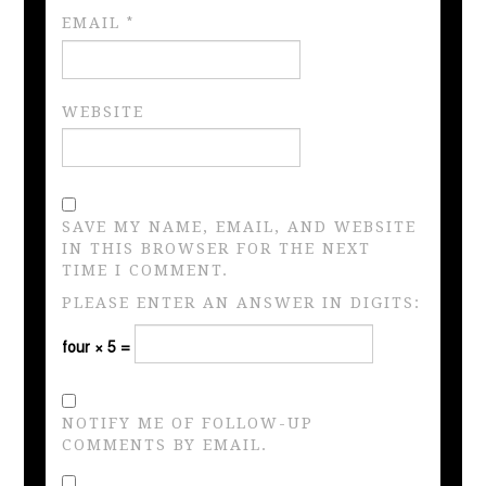
EMAIL
*
WEBSITE
SAVE MY NAME, EMAIL, AND WEBSITE
IN THIS BROWSER FOR THE NEXT
TIME I COMMENT.
PLEASE ENTER AN ANSWER IN DIGITS:
four × 5 =
NOTIFY ME OF FOLLOW-UP
COMMENTS BY EMAIL.