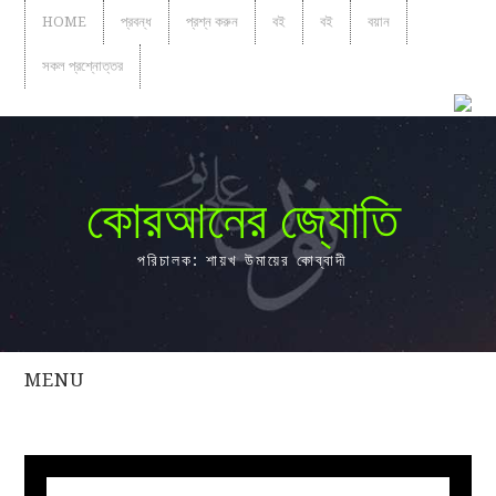
HOME
প্রবন্ধ
প্রশ্ন করুন
বই
বই
বয়ান
সকল প্রশ্নোত্তর
কোরআনের জ্যোতি
পরিচালক: শায়খ উমায়ের কোব্বাদী
MENU
সকল
প্রশ্নোত্তর
প্রবন্ধ