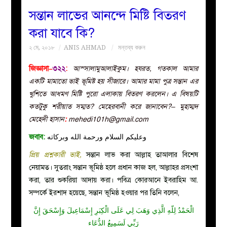
সন্তান লাভের আনন্দে মিষ্টি বিতরণ
বয়ান
করা যাবে কি?
২ মে, ২০১৮
ANIS AHMAD
মন্তব্য করুন
নারীদের
জিজ্ঞাসা–
৩২২
:
আস্সালামুআলাইকুম। হযরত, গতকাল আমার
পাতা
একটি মামাতো ভাই ভূমিষ্ট হয় সীজারে। আমার মামা পুত্র সন্তান এর
খুশিতে আধমণ মিষ্টি পুরো এলাকায় বিতরণ করলেন। এ বিষয়টি
ইসলাহী
কতটুকু শরীয়াত সম্মত? মেহেরবানী করে জানাবেন?– মুহাম্মদ
মেহেদী হাসান
:
mehedi101h@gmail.com
মজলিস
জবাব:
وعليكم السلام ورحمة الله وبركاته
প্রশ্ন
প্রিয় প্রশ্নকারী ভাই,
সন্তান লাভ করা আল্লাহ তাআলার বিশেষ
নেয়ামত। সুতরাং সন্তান ভূমিষ্ঠ হলে প্রধান কাজ হল, আল্লাহর প্রসংশা
করুন
করা, তার শুকরিয়া আদায় করা। পবিত্র কোরআনে ইবরাহিম আ.
সম্পর্কে ইরশাদ হয়েছে, সন্তান ভূমিষ্ঠ হওয়ার পর তিনি বলেন,
الْحَمْدُ لِلّهِ الَّذِي وَهَبَ لِي عَلَى الْكِبَرِ إِسْمَاعِيلَ وَإِسْحَقَ إِنَّ
رَبِّي لَسَمِيعُ الدُّعَاء