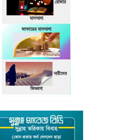
রোজার
মাসআলা
জাকাতের মাসআলা
নারীদের
জিজ্ঞাসা