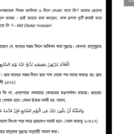
 নবজাতক শিশুর আকিকা ৬ দিনে দেওয়া যাবে কি? আমার ছেলের
ুল আযহা । তাই আমার বাবা বলছেন, কাল ছাগল দুটি জবাই করে
জ আছে কি ?—Md Dedar hossain
و
 যে, জন্মের সপ্তম দিনে আকিকা করা সুন্নাত। কেননা, রাসুলুল্লাহ
الْغُلاَمُ
مُرْتَهَنٌ
بِعَقِيقَتِهِ
يُذْبَحُ عَنْهُ يَوْمَ السَّابِ
কে। তার জন্মের সপ্তম দিনে তার পক্ষ থেকে পশু যবেহ করতে হয়, তার
িযী ১৫২২)
0
 কি না; এব্যাপারে ওলামায়ে কেরামের মতপার্থক্য রয়েছে। তন্মধ্যে
নাতের খেলাফ হবে। যেমন ইমাম নববী রহ. বলেন,
وَالسُّنَّةُ أَنْ يَكُونَ ذَلِكَ فِي الْيَوْمِ السَّابِعِ فَإِنْ قَدَّمَهُ عَلَ
নের আগে কিংবা পরে করে তাহলেও যথেষ্ট হবে। (আল মাজমু’ ৮/৪২৭)
লাহর রাসূলের সুন্নাত অনুযায়ী আমল করা।