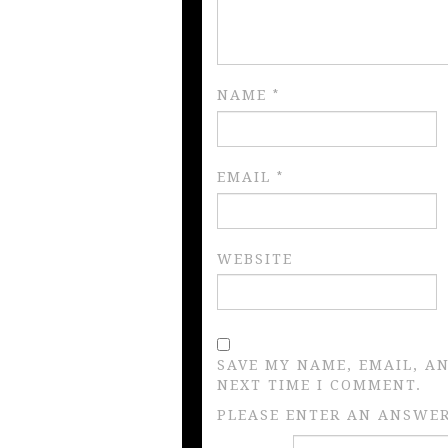
NAME
*
EMAIL
*
WEBSITE
SAVE MY NAME, EMAIL, A
NEXT TIME I COMMENT.
PLEASE ENTER AN ANSWER 