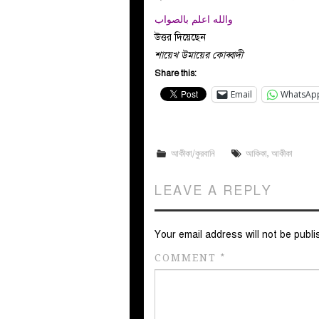
والله اعلم بالصواب
উত্তর দিয়েছেন
শায়েখ উমায়ের কোব্বাদী
Share this:
Email
WhatsAp
আকীকা/কুরবানি
আকিকা
,
আকীকা
LEAVE A REPLY
Your email address will not be publi
COMMENT
*