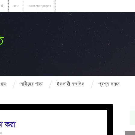
বই
বয়ান
সকল প্রশ্নোত্তর
ি
বয়ান
নারীদের পাতা
ইসলাহী মজলিস
প্রশ্ন করুন
া করা
ুন