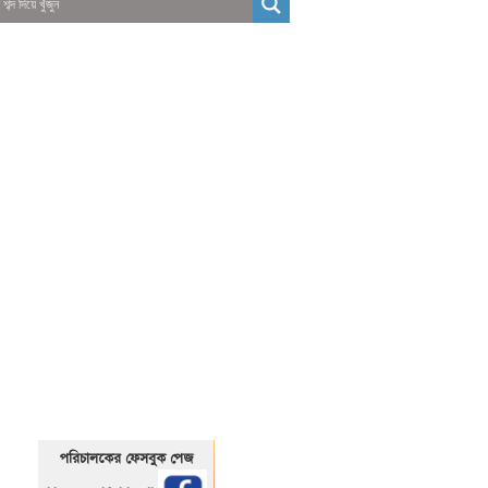
01325466920
1325466920
পরিচালকের ফেসবুক পেজ