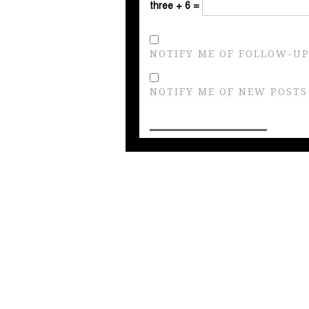
three + 6 =
NOTIFY ME OF FOLLOW-UP
NOTIFY ME OF NEW POSTS