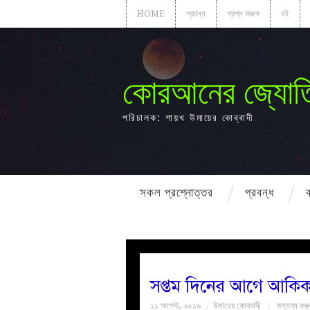
HOME
প্রবন্ধ
প্রশ্ন করুন
বই
কোরআনের জ্যোত
পরিচালক: শায়খ উমায়ের কোব্বাদী
সকল প্রশ্নোত্তর
প্রবন্ধ
সপ্তম দিনের আগে আকিক
১১ আগস্ট, ২০১৯
উমায়ের কোব্বাদী
মন্তব্য কর