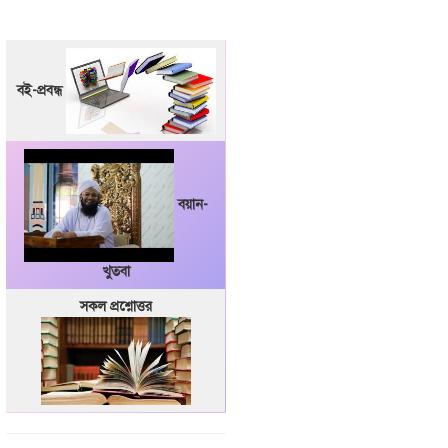
বই-প্রবন্ধ
বয়ান-
খুতবা
সকল প্রশ্নোত্তর