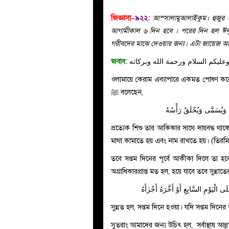
জিজ্ঞাসা–
৯২২
:
আস্সালামুআলাইকুম। হুজুর
আগামীকাল ৬ দিন হবে । পরের দিন হল ঈদ
গরীবদের মাঝে দেওয়ার জন্য। এটা জায়ে
জবাব:
عليكم السلام ورحمة الله وبركاته
ওলামায়ে কেরাম এব্যাপারে একমত পোষণ করেছেন
ﷺ
বলেছেন,
عِ وَيُسَمَّى وَيُحْلَقُ رَأْسُهُ
প্রত্যেক শিশু তার আকিকার সাথে দায়বদ্ধ থা
মাথা কামাতে হয় এবং নাম রাখতে হয়। (তিরম
তবে সপ্তম দিনের পূর্বে আকীকা দিলে তা হবে
অগ্রাধিকারপ্রাপ্ত মত হল, হয়ে যাবে তবে সুন্
ى الْيَوْمِ السَّابِعِ أَوْ أَخَّرَهُ أَجْزَأَهُ
সুন্নত হল, সপ্তম দিনে হওয়া। যদি সপ্তম দি
সুতরাং আমাদের জন্য উচিৎ হল, সর্বাস্থায় আল্