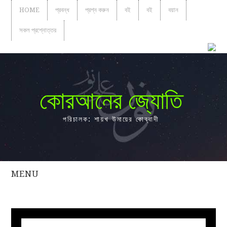
HOME
প্রবন্ধ
প্রশ্ন করুন
বই
বই
বয়ান
সকল প্রশ্নোত্তর
কোরআনের জ্যোতি
পরিচালক: শায়খ উমায়ের কোব্বাদী
MENU
সকল
প্রশ্নোত্তর
প্রবন্ধ