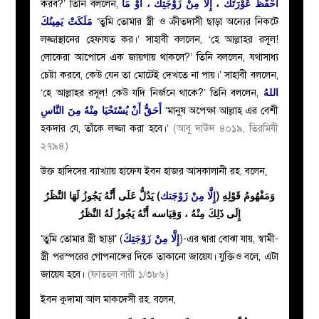
করব?’ তিনি বললেন,
احْفَظْ عَوْرَتَكَ ، إِلَّا مِنْ زَوْجَتِكَ ، أَوْ مَا
مَلَكَتْ يَمِينُكَ
‘তুমি তোমার স্ত্রী ও ক্রীতদাসী ছাড়া অন্যের নিকটে
লজ্জাস্থানের হেফাযত কর।’ সাহাবী বললেন, ‘হে আল্লাহর রসূল!
লোকেরা আপোসে এক জায়গায় থাকলে?’ তিনি বললেন, যথাসাধ্য
চেষ্টা করবে, কেউ যেন তা মোটেই দেখতে না পায়।’ সাহাবী বললেন,
‘হে আল্লাহর রসূল! কেউ যদি নির্জনে থাকে?’ তিনি বললেন,
اللهُ
أَحَقُّ أَنْ يُسْتَحْيَا مِنْهُ مِنَ النَّاسِ
‘মানুষ অপেক্ষা আল্লাহ এর বেশী
হকদার যে, তাঁকে লজ্জা করা হবে।’
(আবূ দাঊদ ৪০১৯, তিরমিযী
২৭৯৪)
উক্ত হাদিসের ব্যাখ্যায় হাফেয ইবন হাজর আসকালানী রহ. বলেন,
وَمَفْهُومُ قَوْلِهِ (
إِلَّا مِنْ زَوْجَتك
) يَدُلُّ عَلَى أَنَّهُ يَجُوزُ لَهَا النَّظَرُ
إِلَى ذَلِكَ مِنْهُ ، وَقِيَاسه أَنَّهُ يَجُوزُ لَهُ النَّظَرُ
‘তুমি তোমার স্ত্রী ছাড়া’ (
إِلَّا مِنْ زَوْجَتِكَ
)-এর দ্বারা বোঝা যায়, স্বামী-
স্ত্রী পরস্পরের গোপনাঙ্গের দিকে তাকানো জায়েয। যুক্তিও বলে, এটা
জায়েয হবে।
(ফাতহুল বারী ১/৩৮৬)
ইবন কুদামা আল মাকদেসী রহ. বলেন,