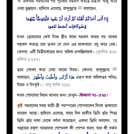
৭-
একবার সহবাসের পর পুনরায় সহবাস করতে চাইলে অজু করে
নেয়া মুস্তাহাব। হাদিসে এসেছে, রাসূলুল্লাহ
ﷺ
বলেছেন,
إِذَا أَتَى أَحَدُكُمْ أَهْلَهُ ثُمَّ أَرَادَ أَنْ يَعُودَ فَلْيَتَوَضَّأْ بَيْنَهُمَا
وُضُوءًافإنه أنشط للعود
যখন তোমাদের কেউ নিজ স্ত্রীর সাথে সহবাস করার পর আবার
সহবাস করতে চায় তখন সে যেন এর মাঝখানে ওযু করে নেয়।
কেননা, এটি দ্বিতীয়বারের জন্য অধিক প্রশান্তিদায়ক।
(মুসলিম ৩০৮
হাকিম ১/২৫৪)
তবে গোসল করে নেয়া আরো উত্তম। কেননা, রাসূলুল্লাহ
ﷺ
বলেছেন,
هَذَا أَزْكَى وَأَطْيَبُ وَأَطْهَرُ
এরূপ করা অধিকতর পবিত্র,
উত্তম ও উৎকৃষ্ট।
( আবু দাউদ ২১৯)
ফরয গোসলের নিয়ম জানার জন্য দেখুন–
জিজ্ঞাসা নং–৩৭৫
।
দুই
.
সহবাসের সময় স্বামী-স্ত্রী পরস্পরের গোপনাঙ্গের দিকে তাকানো
জায়েয আছে। হাদিসে এসেছে, বাহয বিন হাকীম তিনি তাঁর পিতা
তিনি তাঁর দাদা থেকে বর্ণনা করেছেন, একদা তিনি বললেন, ‘হে
আল্লাহর রসূল! আমাদের গোপনাঙ্গ কী গোপন করব, আর কী বর্জন