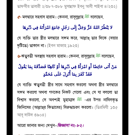
তাফসীর তাবারী ২/৩৮৭-৩৮৮ মুসান্নাফ ইবনু আবী শাইবা ৪/২৩২)
৫-
মলদ্বারে সহবাস হারাম। কেননা, রাসূলুল্লাহ
ﷺ
বলেছেন,
لا يَنْظُرُ اللهُ عَزَّ وَجَلَّ إِلَى رَجُلٍ جَامَعَ امْرَأَتَهُ فِي دُبُرِهَا
যে ব্যক্তি তার স্ত্রীর মলদ্বারে সঙ্গম করে, আল্লাহ্ তার দিকে (দয়ার
দৃষ্টিতে) তাকান না।
(ইবন মাজাহ ১৯২৩)
৬-
ঋতুবতী অবস্থায় সহবাস হারাম। কেননা, রাসূলুল্লাহ
ﷺ
বলেছেন,
مَنْ أَتَى حَائِضًا أَوِ امْرَأَةً فِي دُبُرِهَا أَوْ كَاهِنًا فَصَدَّقَهُ بِمَا يَقُولُ
فَقَدْ كَفَرَ بِمَا أُنْزِلَ عَلَى مُحَمَّدٍ
যে ব্যাক্তি ঋতুবতী স্ত্রীর সাথে সহবাস করলো অথবা স্ত্রীর মলদ্বারে
সঙ্গম করলো অথবা গণকের নিকট গেলো এবং সে যা বললো তা
বিশ্বাস করলো, সে অবশ্যই মুহাম্মাদ
ﷺ
-এর উপর নাযিলকৃত
জিনিসের (আল্লাহ্‌র কিতাবের) বিরুদ্ধাচরণ করলো।
(তিরমিযী ১৩৫
আবূ দাঊদ ৩৯০৪)
আরো জানার জন্য দেখুন–
জিজ্ঞাসা নং–৮২।