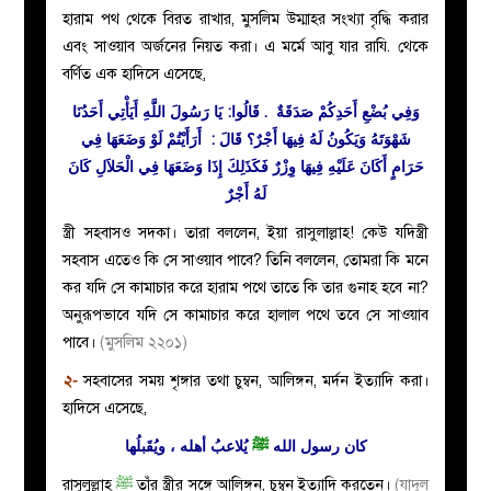
হারাম পথ থেকে বিরত রাখার, মুসলিম উম্মাহর সংখ্যা বৃদ্ধি করার
এবং সাওয়াব অর্জনের নিয়ত করা। এ মর্মে আবু যার রাযি. থেকে
বর্ণিত এক হাদিসে এসেছে,
وَفِي بُضْعِ أَحَدِكُمْ صَدَقَةٌ ‏ ‏.‏ قَالُوا: يَا رَسُولَ اللَّهِ
أَيَأْتِي
أَحَدُنَا
شَهْوَتَهُ
وَ
يَكُونُ
لَهُ
فِيهَا
أَجْرٌ؟
قَالَ : ‏‏ أَرَأَيْتُمْ لَوْ وَضَعَهَا فِي
حَرَامٍ أَكَانَ عَلَيْهِ
فِيهَا
وِزْرٌ فَكَذَلِكَ إِذَا وَضَعَهَا فِي الْحَلاَلِ كَانَ
لَهُ
أَجْرٌ
স্ত্রী সহবাসও সদকা। তারা বললেন, ইয়া রাসুলাল্লাহ! কেউ যদিস্ত্রী
সহবাস এতেও কি সে সাওয়াব পাবে? তিনি বললেন, তোমরা কি মনে
কর যদি সে কামাচার করে হারাম পথে তাতে কি তার গুনাহ হবে না?
অনুরূপভাবে যদি সে কামাচার করে হালাল পথে তবে সে সাওয়াব
পাবে।
(মুসলিম ২২০১)
২-
সহবাসের সময় শৃঙ্গার তথা চুম্বন, আলিঙ্গন, মর্দন ইত্যাদি করা।
হাদিসে এসেছে,
كان رسول الله
ﷺ
يُلاعبُ أهله ، ويُقَبلُها
রাসূলুল্লাহ
ﷺ
তাঁর স্ত্রীর সঙ্গে আলিঙ্গন, চুম্বন ইত্যাদি করতেন।
(যাদুল