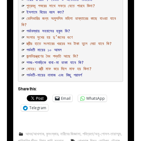
☞ 
পুত্রবধূ শশুরের সাথে সফরে যেতে পারবে কিনা?
☞ 
ইসলামে বিয়ের বয়স কত?
☞ 
ডেলিভারির জন্য অমুসলিম মহিলা ডাক্তারের কাছে যাওয়া যাবে 
কি?
☞ 
গর্ভাবস্থায় সহবাসের হুকুম কি?
☞ 
সংসার সুখের হয় দু’জনের গুণে
☞ 
স্ত্রীর হাতে সংসারের খরচের সব টাকা তুলে দেয়া যাবে কি?
☞ 
গর্ভবতী মায়ের ১০ আমল
☞ 
জন্মনিয়ন্ত্রণের বৈধ পদ্ধতি আছে কি?
☞ 
শশুর-শাশুড়িকে বাবা-মা ডাকা যাবে কি?
☞ 
মোহর: স্ত্রী মাফ করে দিলে মাফ হয় কিনা?
☞ 
গর্ভবতী-মায়ের নামাজ এবং কিছু পরামর্শ
Share this:
Email
WhatsApp
Telegram
আদব/আখলাক
,
কুসংস্কার
,
নারীদের জিজ্ঞাসা
,
পবিত্রতা/অযু-গোসল-তায়াম্মুম
,
পারিবারিক জীবন
,
বিবাহ-শাদি
,
সুন্নাত
গোপনাঙ্গ
,
মিলন
,
যোনিপথ
,
যৌনাঙ্গ
,