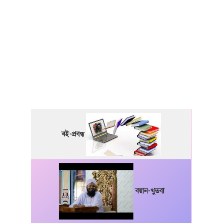
বই-প্রবন্ধ
বয়ান-খুতবা