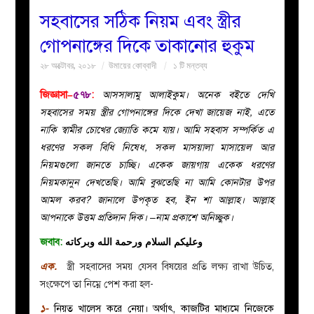
সহবাসের সঠিক নিয়ম এবং স্ত্রীর
বয়ান
গোপনাঙ্গের দিকে তাকানোর হুকুম
২৮ অক্টোবর, ২০১৮
উমায়ের কোব্বাদী
১ টি মন্তব্য
নারীদের
জিজ্ঞাসা–
৫৭৮
:
আসসালামু আলাইকুম। অনেক বইতে দেখি
পাতা
সহবাসের সময় স্ত্রীর গোপনাঙ্গের দিকে দেখা জায়েজ নাই, এতে
নাকি স্বামীর চোখের জ্যোতি কমে যায়। আমি সহবাস সম্পর্কিত এ
ইসলাহী
ধরণের সকল বিধি নিষেধ, সকল মাসয়ালা মাসায়েল আর
নিয়মগুলো জানতে চাচ্ছি। একেক জায়গায় একেক ধরণের
মজলিস
নিয়মকানুন দেখতেছি। আমি বুঝতেছি না আমি কোনটার উপর
আমল করব? জানালে উপকৃত হব, ইন শা আল্লাহ। আল্লাহ
প্রশ্ন
আপনাকে উত্তম প্রতিদান দিক। –নাম প্রকাশে অনিচ্ছুক।
জবাব:
وعليكم السلام ورحمة الله وبركاته
করুন
এক.
স্ত্রী সহবাসের সময় যেসব বিষয়ের প্রতি লক্ষ্য রাখা উচিত,
সংক্ষেপে তা নিম্নে পেশ করা হল-
১-
নিয়ত খালেস করে নেয়া। অর্থাৎ, কাজটির মাধ্যমে নিজেকে