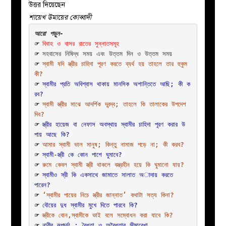
উত্তর দিয়েছেন
শায়েখ উমায়ের কোব্বাদী
☞ 
বিবাহ ও বাসর রাতের সুন্নাতসমূহ
☞ 
সহবাসের নিষিদ্ধ সময় এবং উত্তম দিন ও উত্তম সময়
☞ 
স্বামী যদি স্ত্রীর চাহিদা পূরণ করতে ব্যর্থ হয় তাহলে তার হুকুম 
কী?
☞ 
স্বামীর প্রতি অবিশ্বাস থাকায় মানসিক অশান্তিতে আছি; কী ক
রব?
☞ 
স্বামী স্ত্রীর মাঝে আদর্শিক দ্বন্দ্ব; তাহলে কি তালাকের উপদেশ 
দিব?
☞ 
স্ত্রীর হায়েজ বা নেফাস অবস্থায় স্বামীর চাহিদা পূরণ করার উ
পায় আছে কি?
☞ 
আমার স্বামী ভাল মানুষ; কিন্তু নামাজ পড়ে না; কী করব?
☞ 
স্বামী-স্ত্রী কে কোন পাশে ঘুমাবে?
☞ 
রুমে কেবল স্বামী স্ত্রী থাকলে বস্ত্রহীন হয়ে কি ঘুমানো যায়?
☞ 
স্বামীও স্রী কি একসাথে জামাতে সালাত অাদায় করতে 
পারেন?
☞ 
‘স্বামীর পায়ের নিচে স্ত্রীর জান্নাত’ কথাটা সত্য কিনা?
☞ 
বৌয়ের দুধ স্বামীর মুখে দিতে পারবে কি?
☞ 
স্ত্রীকে বোন,স্বামীকে ভাই বলে সম্বোধন করা যাবে কি?
☞ 
নারীর রূপচর্চা : বৈধতা ও অবৈধতার সীমারেখা