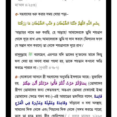
মা’আদ ৪/২৫৩)
৩-
সহবাসের শুরু করার সময় দোয়া পড়া–
بِسْمِ اللّهِ اللّهُمَّ جَنِّبْنَا الشَّيْطَانَ وَ جَنِّبِ الشَّيْطَانَ مَا رَزَقْتَنَا
‘আল্লাহর নামে শুরু করছি, হে আল্লাহ! আমাদেরকে তুমি শয়তান
থেকে দূরে রাখ এবং আমাদেরকে তুমি যা দান করবে (মিলনের ফলে
যে সন্তান দান করবে) তা থেকে শয়তানকে দূরে রাখ।’
রাসূলুল্লাহ
ﷺ
বলেছেন, এরপরে যদি তাদের দু’জনের মাঝে কিছু
ফল দেয়া হয় অথবা বাচ্চা পয়দা হয়, তাকে শয়তান কখনো ক্ষতি
করতে পারবে না।
(বুখারী ৪৭৮৭)
৪-
যেকোনো আসনে স্ত্রী সহবাসের অনুমতি ইসলামে আছে। মুজাহিদ
রহ.
نِسَاؤُكُمْ حَرْثٌ لَّكُمْ فَأْتُوا حَرْثَكُمْ أَنَّىٰ شِئْتُمْ
(তোমাদের
স্ত্রীগণ তোমাদের জন্য ক্ষেতস্বরূপ; অতএব তোমরা যেভাবেই ইচ্ছা
তোমাদের ক্ষেতে গমণ কর।)-এই আয়াতের তফসিরে বলেন,
قَائِمَةً
فِي الْفَرْجِ
وَمُدْبِرَةً
مُقْبِلَةً
وَقَاعِدَةً وَ
‘দাঁড়ানো ও বসা অবস্থায়,
সামনের দিক থেকে এবং পিছনের দিক থেকে (সঙ্গম করতে পারো,
তবে তা হতে হবে) স্ত্রীর যোনিপথে।’
( দুররে মানছুর ১/২৬৫