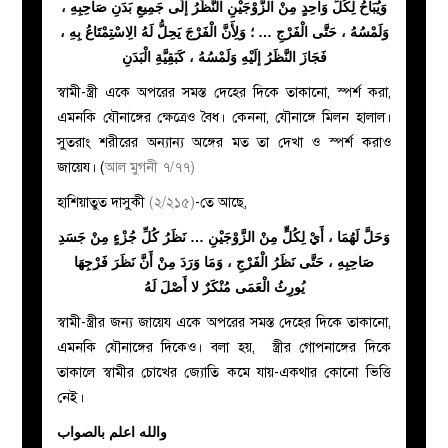
وَيُبَاحُ لِكُلِّ وَاحِدٍ مِنْ الزَّوْجَيْنِ النَّظَرُ إلَى جَمِيعِ بَدَنِ صَاحِبِهِ ،
وَلَمْسُهُ ، حَتَّى الْفَرْجِ … ؛ وَلِأَنَّ الْفَرْجَ يَحِلُّ لَهُ الِاسْتِمْتَاعُ بِهِ ،
فَجَازَ النَّظَرُ إلَيْهِ وَلَمْسُهُ ، كَبَقِيَّةِ الْبَدَنِ
স্বামী-স্ত্রী একে অপরের সমস্ত দেহের দিকে তাকানো, স্পর্শ করা,
এমনকি যৌনাঙ্গের ক্ষেত্রেও বৈধ। কেননা, যৌনাঙ্গে মিলন হালাল।
সুতরাং শরীরের অন্যান্য অঙ্গের মত তা দেখা ও স্পর্শ করাও
জায়েয। (
আল মুগনী ৭/৭৭)
হাশিয়াতুত দাসুকী
(২/২১৫)
-তে আছে,
وَحَلَّ لَهُمَا ، أَيْ لِكُلٍّ مِنْ الزَّوْجَيْنِ … نَظَرُ كُلِّ جُزْءٍ مِنْ جَسَدِ
صَاحِبِهِ ، حَتَّى نَظَرُ الْفَرْجِ ، وَمَا وَرَدَ مِنْ أَنَّ نَظَرَ فَرْجِهَا
يُورِثُ الْعَمَى مُنْكَرٌ لا أَصْلَ لَهُ
স্বামী-স্ত্রীর জন্য জায়েয একে অপরের সমস্ত দেহের দিকে তাকানো,
এমনকি যৌনাঙ্গের দিকেও। বলা হয়, স্ত্রীর গোপনাঙ্গের দিকে
তাকালে স্বামীর চোখের জ্যোতি কমে যায়-একথার কোনো ভিত্তি
নেই।
والله اعلم بالصواب