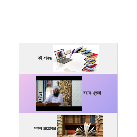
বই-প্রবন্ধ
বয়ান-খুতবা
সকল প্রশ্নোত্তর