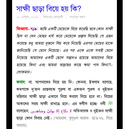
সাক্ষী ছাড়া বিয়ে হয় কি?
বয়ান
১০ এপ্রিল, ২০১৯
উমায়ের কোব্বাদী
মন্তব্য করুন
নারীদের
জিজ্ঞাসা–
৭১৯
:
আমি একটি মেয়েকে বিয়ে করেছি তবে কোন সাক্ষী
ছিল না দেন মোহর ধার্য করে মেয়েকে প্রস্তাব দিয়েছি সে গ্রহন
পাতা
করেছে শুধু আমরা দুজনে বিয় করে নিয়েছি এরপর মেয়ের মাকে
জানিয়েছি সে মেনে নিয়েছে। এর পর একে একে সবাই মেনে
ইসলাহী
নিয়েছে আমাদের একটি ছেলে সন্তানও হয়েছে আমাদের বিয়ে
হয়েছে কিনা এবং আমরা আল্লাহর কাছে ক্ষমা পাব কিনা?–
মজলিস
লোকমান।
জবাব:
না, আপনাদের বিয়ে হয় নি। কেননা, ইসলাম বলেছে,
প্রশ্ন
কমপক্ষে দু’জন প্রাপ্তবয়স্ক পুরুষ বা একজন পুরুষ ও দুইজন
মহিলার সাক্ষী ছাড়া এভাবে বিয়ে করলে বিয়ে হবে না। বিয়ের
করুন
আকদের সময় সাক্ষী রাখতে হবে। এর দলীল হচ্ছে- নবী
ﷺ
বলেছেন,
لا نكاح إلا بوليّ وشاهدين
অভিভাবক ও দুইজন সাক্ষী
ছাড়া কোন বিবাহ নেই।
(আহমাদ, বুলূগুল মারাম- হা/৯৭৬, বিয়ে
অধ্যায়)