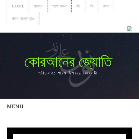
HOME
প্রবন্ধ
প্রশ্ন করুন
বই
বই
বয়ান
সকল প্রশ্নোত্তর
কোরআনের জ্যোতি
পরিচালক: শায়খ উমায়ের কোব্বাদী
MENU
সকল
প্রশ্নোত্তর
প্রবন্ধ