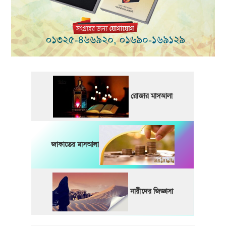
রোজার মাসআলা
জাকাতের মাসআলা
নারীদের জিজ্ঞাসা