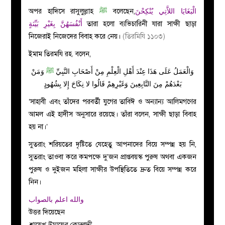
অপর হাদিসে রাসুলুল্লাহ
ﷺ
বলেছেন,
الْبَغَايَا اللاَّتِي يُنْكِحْنَ
أَنْفُسَهُنَّ بِغَيْرِ بَيِّنَةٍ
তারা হলো ব্যভিচারিনী যারা সাক্ষী ছাড়া
নিজেরাই নিজেদের বিবাহ করে নেয়।
(তিরমিযি ১১০৩)
ইমাম তিরমযি রহ. বলেন,
وَالْعَمَلُ عَلَى هَذَا عِنْدَ أَهْلِ الْعِلْمِ مِنْ أَصْحَابِ النَّبِيِّ
ﷺ
وَمَنْ
بَعْدَهُمْ مِنَ التَّابِعِينَ وَغَيْرِهِمْ قَالُوا لا نِكَاحَ إِلا بِشُهُودٍ
‘সাহাবী এবং তাঁদের পরবর্তী যুগের তাবিঈ ও অন্যান্য আলিমগণের
আমল এই হাদীস অনুসারে রয়েছে। তাঁরা বলেন, সাক্ষী ছাড়া বিবাহ
হয় না।’
সুতরাং শরিয়তের দৃষ্টিতে যেহেতু আপনাদের বিয়ে সম্পন্ন হয় নি,
সুতরাং তাওবা করে কমপক্ষে দু’জন প্রাপ্তবয়স্ক পুরুষ অথবা একজন
পুরুষ ও দুইজন মহিলা সাক্ষীর উপস্থিতিতে দ্রুত বিয়ে সম্পন্ন করে
নিন।
والله اعلم بالصواب
উত্তর দিয়েছেন
শায়েখ উমায়ের কোব্বাদী