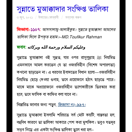
সুন্নাতে মুআক্কাদার সংক্ষিপ্ত তালিকা
বয়ান
৩ জুন, ২০২১
উমায়ের কোব্বাদী
মন্তব্য করুন
নারীদের
জিজ্ঞাসা–
১১০৭
:
আসসালামু-আলাইকুম। সুন্নতে মুআক্কাদা আমলের
তালিকা দিলে উপকৃত হতাম।–MD.Toufikur Rahman
পাতা
জবাব:
وعليكم السلام ورحمة الله وبركاته
সুন্নাতে মুআক্কাদা ওই সুন্নত, যার ওপর রাসুলুল্লাহ ﷺ নিয়মিত
ইসলাহী
এমনভাবে আমল করতেন যে তা ওজরবিহীন (বিশেষ অপারগতা)
কখনো ছাড়তেন না। এ ধরণের ইবাদতের বিধান হলো—ওজরবিহীন
মজলিস
নিয়মিত ছেড়ে দেওয়া গুনাহ, তবে প্রয়োজনে হঠাৎ ছাড়তে পারে।
মাঝে মাঝে অপ্রয়োজনে ওজরবিহীন ত্যাগকারীকে তিরস্কার করা
প্রশ্ন
হবে, তবে ফাসিক বা কাফির বলা যাবে না।
করুন
বিস্তারিত জানার জন্য পড়ুন,
জিজ্ঞাসা নং–৯৯৭।
সুন্নাতে মুআক্কাদা ইসলামি শরিয়তে সর্ব মোট কয়টি; বাস্তবতা হল,
বহুবিধ কারণে তা তালিকা আকারে পেশ করা মুশকিল। তবুও যতদূর
সম্ভব নিম্নে এর একটা সংক্ষিপ্ত তালিকা তুলে ধরা হল–