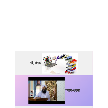
বই-প্রবন্ধ
বয়ান-খুতবা