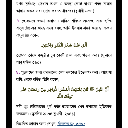
যখন সূর্যগ্রহণ দেখবে তখন এ অবস্থা কেটে যাওয়া পর্যন্ত নামায
আদায় করবে এবং দোয়া করতে থাকবে। (বুখারী ৬৬৪)
৭.
ছেলেদের খতনা করানো। হাদিস শরিফে এসেছে, এক ব্যক্তি
রাসূল ﷺ-এর কাছে এসে বলল, আমি ইসলাম গ্রহণ করেছি। তখন
রাসূল ﷺ বলেন,
.
أَلْقِ عَنْكَ شَعْرَ الْكُفْرِ وَاخْتَتِنْ
তোমার থেকে কুফুরীর চুল কেটে ফেল এবং খতনা কর। (সুনানে
আবু দাউদ ৩৬০)
৮.
পুরুষদের জন্য রমজানের শেষ দশকের ইতেকাফ করা। আয়েশা
রাযি. থেকে বর্ণিত, তিনি বলেন,
أَنَّ النَّبِيَّ ﷺ كَانَ يَعْتَكِفُ الْعَشْرَ الأَوَاخِرَ مِنْ
رَمَضَانَ حَتَّى
تَوَفَّاهُ اللَّهُ
নবী ﷺ ইন্তিকালের পূর্ব পর্যন্ত রমজানের শেষ দশকেই ইতিকাফ
করতেন। (মুসলিম ২৬৭৪ বুখারী ২০৪১)
বিস্তারিত জানার জন্য দেখুন,
জিজ্ঞাসা নং–৩৪০।