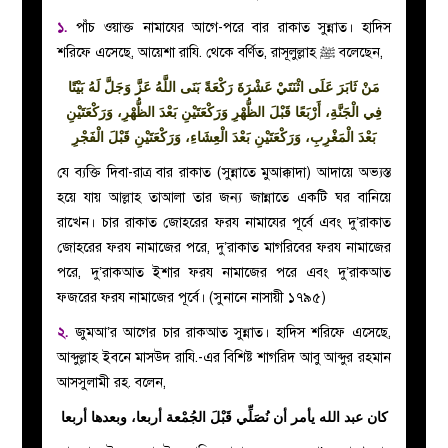
১.
পাঁচ ওয়াক্ত নামাযের আগে-পরে বার রাকাত সুন্নাত। হাদিস
শরিফে এসেছে, আয়েশা রাযি. থেকে বর্ণিত, রাসূলুল্লাহ ﷺ বলেছেন,
مَنْ ثَابَرَ عَلَى اثْنَتَيْ عَشْرَةَ رَكْعَةً بَنَى اللَّهُ عَزَّ وَجَلَّ لَهُ بَيْتًا
فِي الْجَنَّةِ، أَرْبَعًا قَبْلَ الظُّهْرِ وَرَكْعَتَيْنِ بَعْدَ الظُّهْرِ، وَرَكْعَتَيْنِ
بَعْدَ الْمَغْرِبِ، وَرَكْعَتَيْنِ بَعْدَ الْعِشَاءِ، وَرَكْعَتَيْنِ قَبْلَ الْفَجْرِ
যে ব্যক্তি দিবা-রাত্র
বার রাকাত
(সুন্নাতে মুআক্কাদা) আদায়ে অভ্যস্ত
হয়ে যায় আল্লাহ তাআলা তার জন্য জান্নাতে একটি ঘর বানিয়ে
রাখেন। চার রাকাত জোহরের ফরয নামাযের পূর্বে এবং দু’রাকাত
জোহরের ফরয নামাজের পরে, দু’রাকাত মাগরিবের ফরয নামাজের
পরে, দু’রাকআত ইশার ফরয নামাজের পরে এবং দু’রাকআত
ফজরের ফরয নামাজের পূর্বে। (সুনানে নাসায়ী ১৭৯৫)
২.
জুমআ’র আগের চার রাকআত সুন্নাত। হাদিস শরিফে এসেছে,
আব্দুল্লাহ ইবনে মাসউদ রাযি.-এর বিশিষ্ট শাগরিদ আবু আব্দুর রহমান
আসসুলামী রহ. বলেন,
كان عبد الله يأمر أن نُصَلِّي قَبْلَ الجُمْعة أربعا، وبعدها أربعا