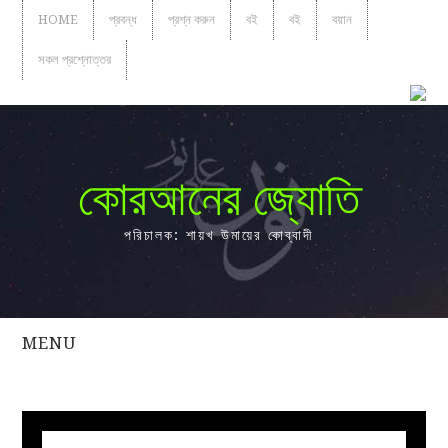
HOME
প্রবন্ধ
প্রশ্ন করুন
বই
বই
বয়ান
সকল প্রশ্নোত্তর
কোরআনের জ্যোতি
পরিচালক: শায়খ উমায়ের কোব্বাদী
MENU
সকল
প্রশ্নোত্তর
প্রবন্ধ