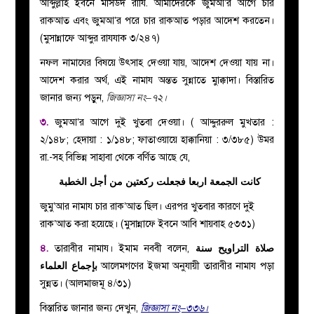
আব্দুল্লাহ ইবনে মাসউদ রাযি. আমাদেরকে জুমআ’র আগে চার
রাকআত এবং জুমআ’র পরে চার রাকআত পড়ার আদেশ করতেন।
(মুসান্নাফে আব্দুর রাযযাক ৩/২৪৭)
নফল নামাযের বিষয়ে উৎসাহ দেওয়া যায়, আদেশ দেওয়া যায় না।
আদেশ করার অর্থ, এই নামায অন্তত সুন্নাতে মুাক্কাদা। বিস্তারিত
জানার জন্য পড়ুন,
জিজ্ঞাসা নং–৭২।
৩.
জুমআ’র আগে দুই খুতবা দেওয়া। ( আদ্দুররুল মুখতার :
২/১৪৮; হেদায়া : ১/১৪৮; ফাতাওয়ায়ে হাক্কানিয়া : ৩/৩৮৫) উমর
রা.-সহ বিভিন্ন সাহাবা থেকে বর্ণিত আছে যে,
كانت الجمعة اربعا فجعلت ركعتين من أجل الخطبة
জুমু’আর নামায চার রাক’আত ছিল। এরপর খুতবার কারণে দুই
রাক’আত করা হয়েছে। (মুসান্নাফে ইবনে আবি শায়বাহ ৫৩৩১)
৪.
তারাবীর নামায। ইমাম নববী বলেন,
صلاة التراويح سنة
بإجماع العلماء
আলেমগণের ইজমা অনুযায়ী তারাবীর নামায পড়া
সুন্নত। (আলমাজমূ ৪/৩১)
বিস্তারিত জানার জন্য দেখুন,
জিজ্ঞাসা নং–৩৩৬।