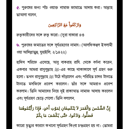
৫.
পুরুষের জন্য পাঁচ ওয়াক্ত নামাজ জামাতে আদায় করা। আল্লাহ
তাআলা বলেন,
وَارْكَعُواْ مَعَ الرَّاكِعِينَ
রুকুকারীদের সঙ্গে রুকু করো। (সুরা বাকারা ৪৩
৬.
পুরুষের জমাতের সঙ্গে সূর্যগ্রহণের নামায। (আলফিকহুল ইসলামী
ওয়া আদিল্লাতুহু, যুহাইলি, ২/১৪২২)
হাদিস শরিফে এসেছে, আবু বাকরাহ রাযি. থেকে বর্ণনা করেন,
একবার আমরা রাসুলুল্লাহ ﷺ-এর কাছে থাকাকালে সূর্য গ্রহণ শুরু
হলো। তখন রাসুলুল্লাহ ﷺ উঠে দাঁড়ালেন এবং পরিহিত চাদর টানতে
টানতে মসজিদে প্রবেশ করলেন। তাঁর সঙ্গে আমরাও প্রবেশ
করলাম। তিনি আমাদের নিয়ে দুই রাকাআত নামাজ আদায় করলেন
এবং সূর্যগ্রহণ ছেড়ে গেলো। তিনি বললেন,
إِنَّ الشَّمْسَ وَالْقَمَرَ لاَ يَنْكَسِفَانِ لِمَوْتِ أَحَدٍ، فَإِذَا رَأَيْتُمُوهُمَا
فَصَلُّوا، وَادْعُوا، حَتَّى يُكْشَفَ مَا بِكُمْ
কারো মৃত্যুর কারণে কখনো সূর্যগ্রহণ কিংবা চন্দ্রগ্রহণ হয় না। তোমরা