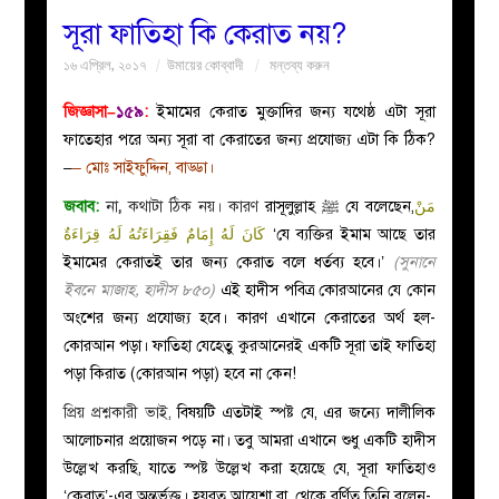
সূরা ফাতিহা কি কেরাত নয়?
বয়ান
১৬ এপ্রিল, ২০১৭
উমায়ের কোব্বাদী
মন্তব্য করুন
নারীদের
জিজ্ঞাসা–
১৫৯
:
ইমামের কেরাত মুক্তাদির জন্য যথেষ্ঠ এটা সূরা
ফাতেহার পরে অন্য সূরা বা কেরাতের জন্য প্রযোজ্য এটা কি ঠিক?
পাতা
–
–
মোঃ সাইফুদ্দিন, বাড্ডা।
জবাব:
না
,
কথাটা ঠিক নয়। কারণ
রাসূলুল্লাহ ﷺ যে বলেছেন,
مَنْ
ইসলাহী
كَانَ لَهُ إِمَامٌ فَقِرَاءَتُهُ لَهُ قِرَاءَةٌ
‘যে ব্যক্তির ইমাম আছে তার
ইমামের কেরাতই তার জন্য কেরাত বলে ধর্তব্য হবে।’
(সুনানে
মজলিস
ইবনে মাজাহ, হাদীস ৮৫০)
এই হাদীস পবিত্র কোরআনের যে কোন
অংশের জন্য প্রযোজ্য হবে। কারণ এখানে কেরাতের অর্থ হল-
প্রশ্ন
কোরআন পড়া। ফাতিহা যেহেতু কুরআনেরই একটি সূরা তাই ফাতিহা
পড়া কিরাত (কোরআন পড়া) হবে না কেন!
করুন
প্রিয় প্রশ্নকারী ভাই,
বিষয়টি এতটাই স্পষ্ট যে, এর জন্যে দালীলিক
আলোচনার প্রয়োজন পড়ে না। তবু আমরা এখানে শুধু একটি হাদীস
উল্লেখ করছি, যাতে স্পষ্ট উল্লেখ করা হয়েছে যে, সূরা ফাতিহাও
‘কেরাত’-এর অন্তর্ভুক্ত। হযরত আয়েশা রা. থেকে বর্ণিত তিনি বলেন-