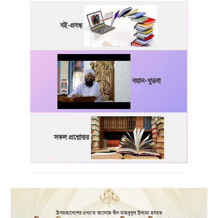
বই-প্রবন্ধ
বয়ান-খুতবা
সকল প্রশ্নোত্তর