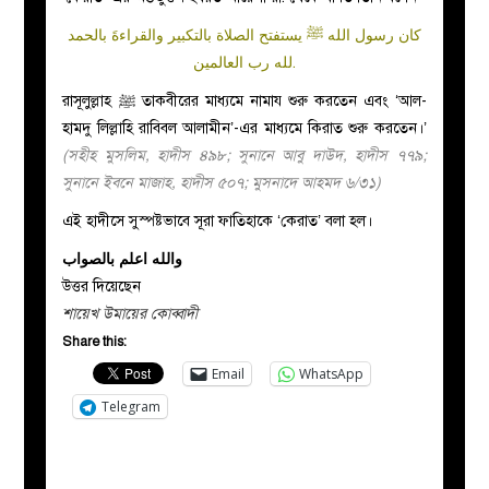
كان رسول الله ﷺ يستفتح الصلاة بالتكبير والقراءةَ بالحمد
لله رب العالمين.
রাসূলুল্লাহ ﷺ তাকবীরের মাধ্যমে নামায শুরু করতেন এবং ‘আল-
হামদু লিল্লাহি রাবিবল আলামীন’-এর মাধ্যমে কিরাত শুরু করতেন।’
(সহীহ মুসলিম, হাদীস ৪৯৮; সুনানে আবু দাউদ, হাদীস ৭৭৯;
সুনানে ইবনে মাজাহ, হাদীস ৫০৭; মুসনাদে আহমদ ৬/৩১)
এই হাদীসে সুস্পষ্টভাবে সূরা ফাতিহাকে ‘কেরাত’ বলা হল।
والله اعلم بالصواب
উত্তর দিয়েছেন
শায়েখ উমায়ের কোব্বাদী
Share this:
Email
WhatsApp
Telegram