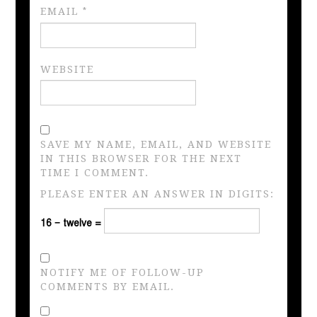
EMAIL
*
WEBSITE
SAVE MY NAME, EMAIL, AND WEBSITE
IN THIS BROWSER FOR THE NEXT
TIME I COMMENT.
PLEASE ENTER AN ANSWER IN DIGITS:
16 − twelve =
NOTIFY ME OF FOLLOW-UP
COMMENTS BY EMAIL.