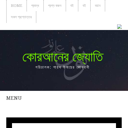
HOME
প্রবন্ধ
প্রশ্ন করুন
বই
বই
বয়ান
সকল প্রশ্নোত্তর
কোরআনের জ্যোতি
পরিচালক: শায়খ উমায়ের কোব্বাদী
MENU
সকল
প্রশ্নোত্তর
প্রবন্ধ