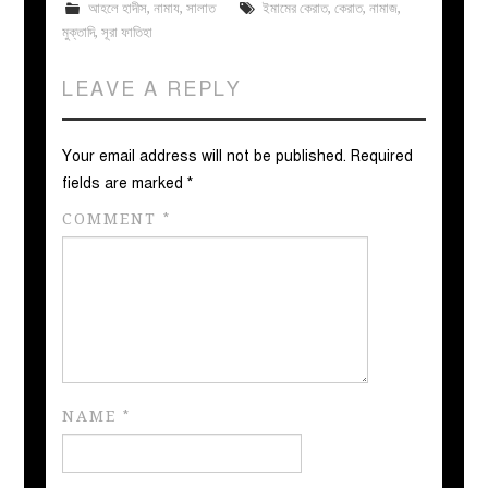
আহলে হাদীস
,
নামায
,
সালাত
ইমামের কেরাত
,
কেরাত
,
নামাজ
,
মুক্তাদি
,
সূরা ফাতিহা
LEAVE A REPLY
Your email address will not be published.
Required
fields are marked
*
COMMENT
*
NAME
*