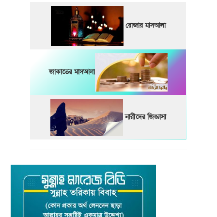
রোজার মাসআলা
জাকাতের মাসআলা
নারীদের জিজ্ঞাসা