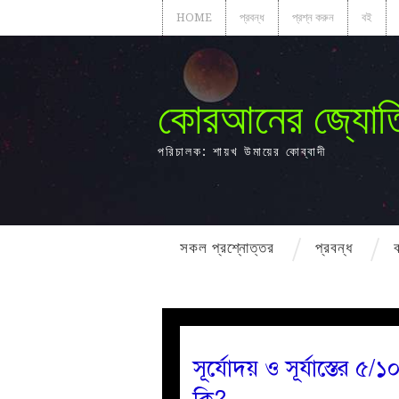
HOME
প্রবন্ধ
প্রশ্ন করুন
বই
কোরআনের জ্যোত
পরিচালক: শায়খ উমায়ের কোব্বাদী
সকল প্রশ্নোত্তর
প্রবন্ধ
সূর্যোদয় ও সূর্যাস্তের 