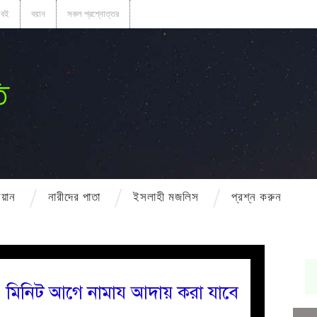
বই
বয়ান
সকল প্রশ্নোত্তর
ি
বয়ান
নারীদের পাতা
ইসলাহী মজলিস
প্রশ্ন করুন
৫/১০ মিনিট আগে নামায আদায় করা যাবে