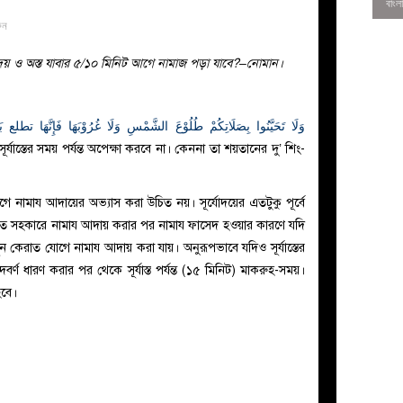
ুন
দয় ও অস্ত যাবার ৫/১০ মিনিট আগে নামাজ পড়া যাবে?–নোমান।
و
وَلَا تَحَيَّنُوا بِصَلَاتِكُمْ طُلُوْعَ الشَّمْسِ وَلَا غُرُوْبَهَا فَإِنَّهَا تطلع 
র্যাস্তের সময় পর্যন্ত অপেক্ষা করবে না। কেননা তা শয়তানের দু’ শিং-
 আগে নামায আদায়ের অভ্যাস করা উচিত নয়। সূর্যোদয়ের এতটুকু পূর্বে
কিরাত সহকারে নামায আদায় করার পর নামায ফাসেদ হওয়ার কারণে যদি
ন কেরাত যোগে নামায আদায় করা যায়। অনুরূপভাবে যদিও সূর্যাস্তের
লুদবর্ণ ধারণ করার পর থেকে সূর্যাস্ত পর্যন্ত (১৫ মিনিট) মাকরুহ-সময়।
0
হবে।