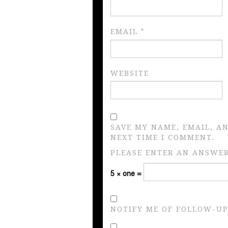
EMAIL
*
WEBSITE
SAVE MY NAME, EMAIL, A
NEXT TIME I COMMENT.
PLEASE ENTER AN ANSWER 
5 × one =
NOTIFY ME OF FOLLOW-UP