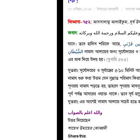
কি?
১৭ এপ্রিল, ২০১৯
উমায়ের কোব্বাদী
মন্তব্য কর
জিজ্ঞাসা–
৭৫২
:
আসসালামু আলাইকুম..সূর্য উ
জবাব:
عليكم السلام ورحمة الله وبركاته
যাবে। তবে হাদিস শরিফে আছে,
بَين قَرْنَيِ
الشَّيْطَانِ
নামায আদায়ের জন্য সূর্যোদয়ের ও সূ
এর মাঝ দিয়ে উদয় হয়।
(বুখারি ৫৮৫)
সুতরাং সূর্যোদয়ের ও সূর্যাস্তের ৫/১০ মিনিট
নামায শুরু করা উত্তম যেন সুন্নাত পরিমাণ 
পূণরায় নামায পড়তে হয়, তাহলে পূণরায় মাসনূ
পূর্ব পর্যন্ত আসরের ওয়াক্ত থাকে। তবে সূর্য হ
সুতরাং এর আগেই নামায আদায়ে সচেষ্ট হতে 
والله اعلم بالصواب
উত্তর দিয়েছেন
শায়েখ উমায়ের কোব্বাদী
Share this: