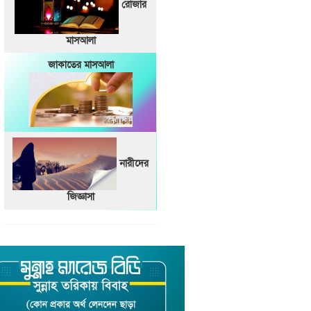
রোজার
মাসআলা
জাকাতের মাসআলা
নারীদের
জিজ্ঞাসা