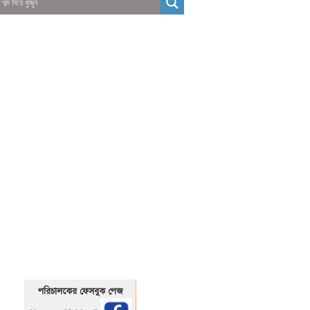
01325466920
1325466920
পরিচালকের ফেসবুক পেজ