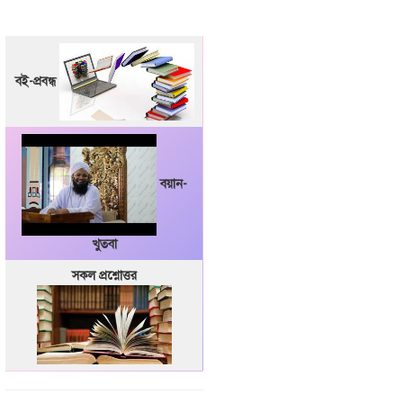
বই-প্রবন্ধ
বয়ান-
খুতবা
সকল প্রশ্নোত্তর