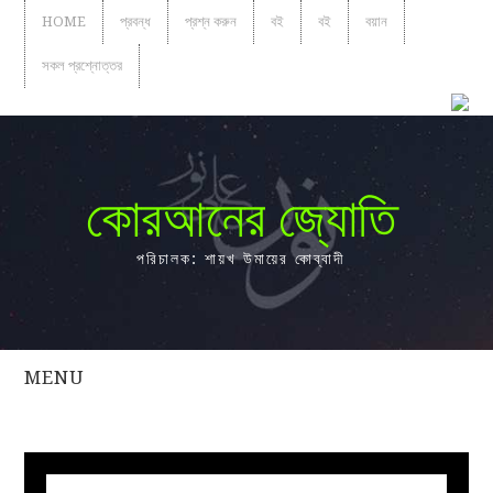
HOME
প্রবন্ধ
প্রশ্ন করুন
বই
বই
বয়ান
সকল প্রশ্নোত্তর
কোরআনের জ্যোতি
পরিচালক: শায়খ উমায়ের কোব্বাদী
MENU
সকল
প্রশ্নোত্তর
প্রবন্ধ