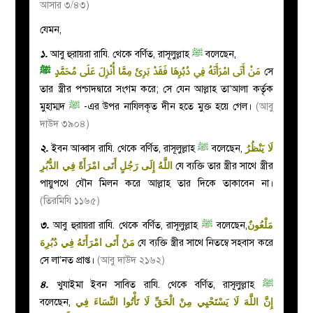
আসার ৩/৪৩)
যেমন,
১.
আবু হুরায়রা রাযি. থেকে বর্ণিত, রাসূলুল্লাহ
ﷺ
বলেছেন,
ﷺ
مَنْ أَتَى امْرَأَتَهُ فِي دُبُرِهَا فَقَدْ بَرِئَ مِمَّا أُنْزِلَ عَلَى مُحَمَّدٍ
সে
তার স্ত্রীর পশ্চাদদ্বারে সংগম করে; সে যেন আল্লাহ তা’আলা কর্তৃক
মুহাম্মদ
ﷺ
-এর উপর নাযিলকৃত দীন হতে মুক্ত হয়ে গেল।
(আবু
দাউদ ৩৯০৪)
২.
ইবন আব্বাস রাযি. থেকে বর্ণিত, রাসূলুল্লাহ
ﷺ
বলেছেন,
لَا يَنْظُرُ
اللَّهُ إِلَى رَجُلٍ أَتَى امْرَأَةً فِي الدُّبُرِ
যে ব্যক্তি তার স্ত্রীর সাথে স্ত্রীর
পায়ুপথে যৌন মিলন করে আল্লাহ তার দিকে তাকাবেন না।
(তিরমিযি ১১৬৫)
৩.
আবু হুরায়রা রাযি. থেকে বর্ণিত, রাসূলুল্লাহ
ﷺ
বলেছেন,
مَلْعُونٌ
مَنْ أَتَى امْرَأَتَهُ فِي دُبُرِهَ
যে ব্যক্তি স্ত্রীর সাথে নিতম্বে সহবাস করে
সে লা’নত প্রাপ্ত।
(আবু দাউদ ২১৬২)
৪.
খুযাইমা ইবন সাবিত রাযি. থেকে বর্ণিত, রাসূলুল্লাহ
ﷺ
বলেছেন,
إِنَّ اللَّهَ لَا يَسْتَحْيِي مِنْ الْحَقِّ لَا تَأْتُوا النِّسَاءَ فِي