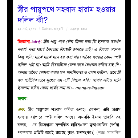
স্ত্রীর পায়ুপথে সহবাস হারাম হওয়ার
বয়ান
দলিল কী?
২৫ মার্চ, ২০১৯
উমায়ের কোব্বাদী
মন্তব্য করুন
নারীদের
জিজ্ঞাসা–
৬৮৫
:
স্ত্রীর পায়ু পথে যৌন মিলন করা কি ইসলাম সমর্থন
পাতা
করে? করা যায়? বৈধতার বিষয়টি জানতে চাই। এ বিষয়ে অনেক
কিছু শুনি। মাঝে মাঝে মনে হয় করা যায়। অবৈধ হওয়ার কোন স্পষ্ট
ইসলাহী
দলিল পাই না। আমি বিষয়টিকে জোর করে বৈধতার দলিল চাই নি।
আবার অবৈধ ঘোষণা করার মন মানসিকতা ও ধারণ করিনা। তবে স্ত্রী
মজলিস
হল শারীরিকভাবে সুখের বস্তু এটি বিশ্বাস করি। আবার এটাও মানি
ইসলাম কঠিন কোন ধর্মের নাম না।– manjurolhasan
প্রশ্ন
জবাব:
করুন
এক.
স্ত্রীর পায়ুপথে সহবাস কবিরা গুনাহ। কেননা, এটা হারাম
হওয়ার ব্যাপারে স্পষ্ট দলিল আছে। এমনকি ইমাম তাহাবি রহ
বলেন, এর নিষেধাজ্ঞা সম্পর্কিত হাদিসগুলো মুতাওয়াতির (বর্ণনা-
পরম্পরার প্রতিটি স্তরেই রয়েছে বৃহৎ জনসংখ্যা।)
(শরহু মাআনিল