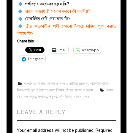
গর্ভাবস্থায় সহবাসের হুকুম কি?
হায়েয অবস্থায় স্ত্রী সহবাস করলে কী করণীয়?
টেস্টটিউব বেবি নেয়া যাবে কি?
স্ত্রীর ঋতুকালীন স্বামী কোনো উপায়ে চাহিদা পূরণ করতে
পারবে কি?
Share this:
Email
WhatsApp
Telegram
অপরাধ ও গোনাহ
,
গোনাহ ও অপরাধ
,
নারীদের জিজ্ঞাসা
,
পারিবারিক জীবন
,
বিবাহ-শাদি
,
ভুল ও ভ্রান্ত ধারণা নিরসন
,
যৌবন
,
হালাল ও হারাম
এনাল
সেক্স
,
পশ্চাদদ্বার
,
পশ্চাদ্দার
,
পায়ুপথ
,
যৌন মিলন
,
সহবাস
,
সেক্স
LEAVE A REPLY
Your email address will not be published.
Required