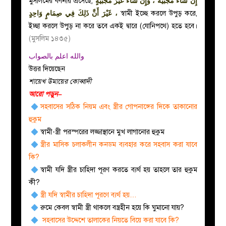
মুসলিমের বর্ণনায় এসেছে,
إِنْ شَاءَ مُجَبِّيَةً ، وَإِنْ شَاءَ غَيْرَ مُجَبِّيَةٍ
، غَيْرَ أَنَّ ذَلِكَ فِي صِمَامٍ وَاحِدٍ
স্বামী ইচ্ছে করলে উপুড় করে,
ইচ্ছা করলে উপুড় না করে তবে একই দ্বারে (যোনিপথে) হতে হবে।
(মুসলিম ১৪৩৫)
والله اعلم بالصواب
উত্তর দিয়েছেন
শায়েখ উমায়ের কোব্বাদী
আরো পড়ুন–
সহবাসের সঠিক নিয়ম এবং স্ত্রীর গোপনাঙ্গের দিকে তাকানোর
হুকুম
স্বামী-স্ত্রী পরস্পরের লজ্জাস্থানে মুখ লাগানোর হুকুম
স্ত্রীর মাসিক চলাকলীন কনডম ব্যবহার করে সহবাস করা যাবে
কি?
স্বামী যদি স্ত্রীর চাহিদা পূরণ করতে ব্যর্থ হয় তাহলে তার হুকুম
কী?
স্ত্রী যদি স্বামীর চাহিদা পূরণে ব্যর্থ হয়…
রুমে কেবল স্বামী স্ত্রী থাকলে বস্ত্রহীন হয়ে কি ঘুমানো যায়?
সহবাসের উদ্দেশে তালাকের নিয়তে বিয়ে করা যাবে কি?