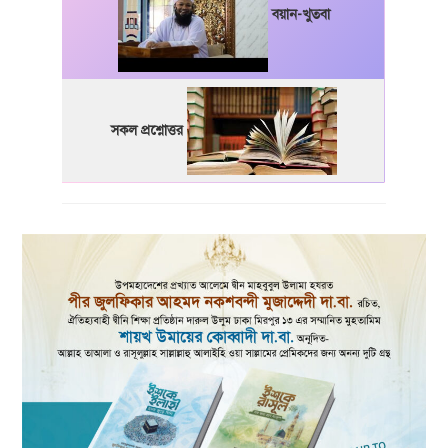
বয়ান-খুতবা
সকল প্রশ্নোত্তর