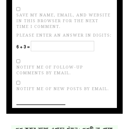
SAVE MY NAME, EMAIL, AND WEBSITE
IN THIS BROWSER FOR THE NEXT
TIME I COMMENT.
PLEASE ENTER AN ANSWER IN DIGITS:
6 + 3 =
NOTIFY ME OF FOLLOW-UP
COMMENTS BY EMAIL.
NOTIFY ME OF NEW POSTS BY EMAIL.