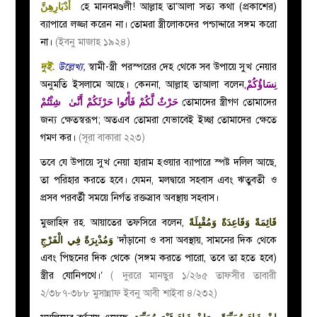
أَدْبَارِهِنَّ
হে মানবমণ্ডলী! আল্লাহ তা’আলা সত্য কথা (প্রকাশের)
ব্যাপারে লজ্জা করেন না। তোমরা স্ত্রীলোকদের পশ্চাদ্দারে সঙ্গম করো
না।
(ইবনু মাজাহ ১৯২৪)
দুই.
উল্লেখ্য,
স্বামী-স্ত্রী পরস্পরের দেহ থেকে সব উপায়ে সুখ নেয়ার
অনুমতি ইসলামে আছে। কেননা, আল্লাহ তাআলা বলেন,
نِسَاؤُكُمْ
حَرْثٌ لَّكُمْ فَأْتُوا حَرْثَكُمْ أَنَّىٰ شِئْتُمْ
তোমাদের স্ত্রীগণ তোমাদের
জন্য ক্ষেতস্বরূপ; অতএব তোমরা যেভাবেই ইচ্ছা তোমাদের ক্ষেতে
গমণ কর।
(সূরা বাকারা ২২৩)
তবে যে উপায়ে সুখ নেয়া হারাম হওয়ার ব্যাপারে স্পষ্ট দলিল আছে,
তা পরিহার করতে হবে। যেমন, মলদ্বারে সহবাস এবং ঋতুবতী ও
প্রসব পরবর্তী সময়ে নির্গত রক্তস্রাব অবস্থায় সহবাস।
মুজাহিদ রহ. আয়াতের তফসিরে বলেন,
مُقْبِلَةً
قَائِمَةً وَقَاعِدَةً وَ
فِي الْفَرْجِ
وَمُدْبِرَةً
‘দাঁড়ানো ও বসা অবস্থায়, সামনের দিক থেকে
এবং পিছনের দিক থেকে (সঙ্গম করতে পারো, তবে তা হতে হবে)
স্ত্রীর যোনিপথে।’
( দুররে মানছুর ১/২৬৫ তাফসীর তাবারী
২/৩৮৭-৩৮৮ মুসান্নাফ ইবনু আবী শাইবা ৪/২৩২)