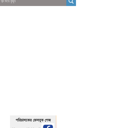
01325466920
1325466920
পরিচালকের ফেসবুক পেজ