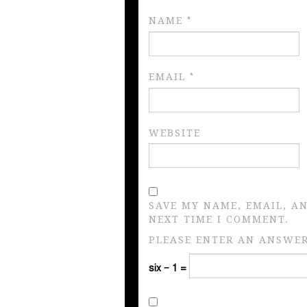
NAME
*
EMAIL
*
WEBSITE
SAVE MY NAME, EMAIL, A
NEXT TIME I COMMENT.
PLEASE ENTER AN ANSWER 
six − 1 =