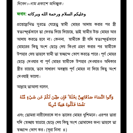
দিবেন।–নাম প্রকাশে অনিচ্ছুক।
জবাব:
وعليكم السلام ورحمة الله وبركاته
প্রশ্নেল্লেখিত সুরতে যেহেতু স্বামী মোহর আদায় করার পর স্ত্রী
স্বতঃস্ফূর্তভাবে তা ফেরত দিয়ে দিয়েছে, তাই স্বামীর উক্ত মোহর আর
আদায় করতে হবে না। কেননা, স্বামীকে স্ত্রী যদি স্বতঃস্ফূর্তভাবে
মোহরের কিছু অংশ ছেড়ে দেয় কিংবা গ্রহণ করার পর স্বামীকে
উপহার দেয় তাহলে স্বামী তা স্বচ্ছন্দে ভোগ করতে পারে। পূর্ণ মোহর
ছেড়ে দেওয়ার বা পূর্ণ মোহর স্বামীকে উপহার দেওয়ারও অধিকার
স্ত্রীর রয়েছে, তবে সাধারণ অবস্থায় পূর্ণ মোহর না দিয়ে কিছু অংশ
দেওয়াই ভালো।
আল্লাহ তাআলা বলেন,
وَآتُوا النِّسَاءَ صَدُقَاتِهِنَّ نِحْلَةً ۚ فَإِن طِبْنَ لَكُمْ عَن شَيْءٍ مِّنْهُ
نَفْسًا فَكُلُوهُ هَنِيئًا مَّرِيئًا
এবং তোমরা নারীদেরকে দাও তাদের মোহর খুশিমনে। এরপর তারা
যদি স্বেচ্ছায় স্বাগ্রহে ছেড়ে দেয় কিছু অংশ তোমাদের জন্য তাহলে তা
স্বচ্ছন্দে ভোগ কর। (সূরা নিসা ৪)