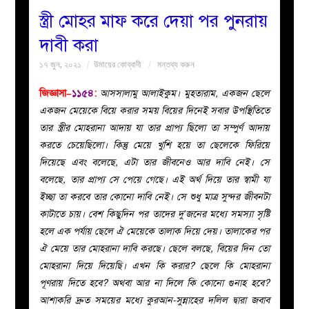
স্ত্রী মোহর মাফ করে দেয়া পর পুনরায়
বয়ান
দাবী করা
১৭ জুন, ২০২১
উমায়ের কোব্বাদী
মন্তব্য করুন
নারীদের
জিজ্ঞাসা–
১১৫৪
:
আসসালামু আলাইকুম। মুহতারাম, একজন ছেলে
পাতা
একজন মেয়েকে বিয়ে করার সময় বিয়ের দিনেই সবার উপস্থিতিতে
তার স্ত্রীর মোহরানা আদায় যা তার প্রাপ্য ছিলো তা সম্পুর্ণ আদায়
ইসলাহী
করতে চেয়েছিলো। কিন্তু মেয়ে খুশি হয়ে তা ছেলেকে ফিরিয়ে
দিয়েছে এবং বলেছে, এটা তার জীবনেও আর দাবি নেই। সে
মজলিস
বলেছে, তার প্রাপ্য সে পেয়ে গেছে। এই অর্থ দিয়ে তার স্বামী যা
ইচ্ছা তা করবে তার কোনো দাবি নেই। সে শুধু মাত্র সুন্দর জীবনটা
প্রশ্ন
কাটাতে চায়। বেশ কিছুদিন পর তাদের দু’জনের মধ্যে সমস্যা সৃষ্টি
হলে এক পর্যায় ছেলে ঐ মেয়েকে তালাক দিয়ে দেয়। তালাকের পর
করুন
ঐ মেয়ে তার মোহরানা দাবি করছে। ছেলে বলছে, বিয়ের দিন তো
মোহরানা দিয়ে দিয়েছি। এখন কি করার? ছেলে কি মোহরানা
পূণরায় দিতে হবে? অথবা আর না দিলে কি কোনো গুনাহ হবে?
আশাকরি দ্রুত সময়ের মধ্যে কুরআন-সুন্নাহের দলিল দ্বারা জবাব