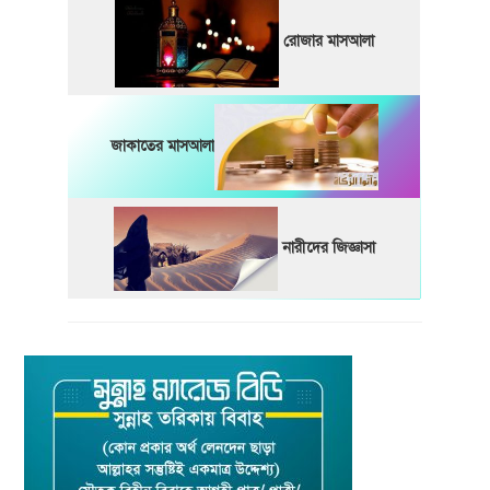
রোজার মাসআলা
জাকাতের মাসআলা
নারীদের জিজ্ঞাসা