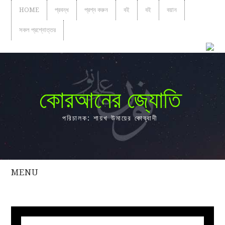
HOME
প্রবন্ধ
প্রশ্ন করুন
বই
বই
বয়ান
সকল প্রশ্নোত্তর
কোরআনের জ্যোতি
পরিচালক: শায়খ উমায়ের কোব্বাদী
MENU
সকল
প্রশ্নোত্তর
প্রবন্ধ