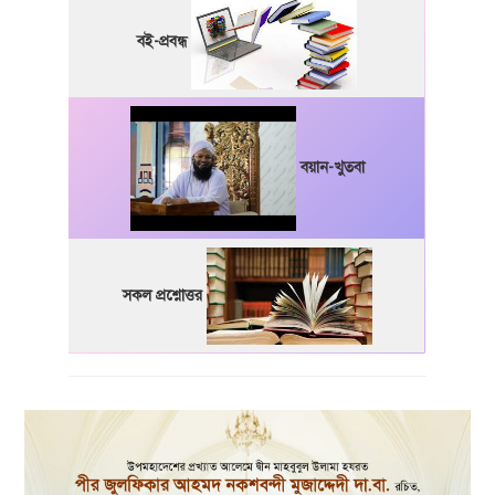
বই-প্রবন্ধ
বয়ান-খুতবা
সকল প্রশ্নোত্তর