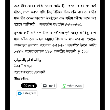
তবে স্ত্রীর মোহর ফাঁকি দেওয়া অতি হীন কাজ। কারণ এর অর্থ
দাঁড়ায়, ভোগ করতে রাজি, কিন্তু বিনিময় দিতে রাজি নয়। যে স্বামীর
মনে স্ত্রীর মোহর আদায়ের ইচ্ছাটুকুও নেই হাদীস শরীফে তাকে বলা
হয়েছে ‘ব্যাভিচারী’।
(মাজমাউয যাওয়াইদ ৪/৫২২-৫২৩)
সুতরাং স্বামী যদি চাপ দিয়ে বা কৌশলে পূর্ণ মোহর বা কিছু অংশ
মাফ করিয়ে নেয় তাহলে আল্লাহর বিচারে তা মাফ হবে না।
(দেখুন-
আহকামুল কুরআন, জাসসাস ২/৫৭-৫৮; তাফসীরে ইবনে কাছীর
১/৪৪২; বয়ানুল কুরআন ২/৯৩; তাফসীরে উছমানী, পৃ. ১০০)
والله اعلم بالصواب
উত্তর দিয়েছেন
শায়েখ উমায়ের কোব্বাদী
Share this:
Email
WhatsApp
Telegram