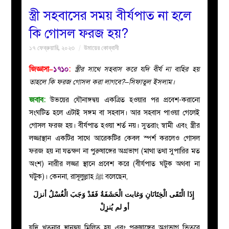
স্ত্রী সহবাসের সময় বীর্যপাত না হলে
বয়ান
কি গোসল ফরজ হয়?
১৭ ফেব্রুয়ারি, ২০২৩
উমায়ের কোব্বাদী
নারীদের
জিজ্ঞাসা–
১৭১০
:
স্ত্রীর সাথে সহবাস করে যদি বীর্য না বাহির হয়
পাতা
তাহলে কি ফরজ গোসল করা লাগবে?–সিফাতুল ইসলাম।
জবাব:
উভয়ের যৌনাঙ্গদ্বয় একত্রিত হওয়ার পর প্রবেশ-করানো
ইসলাহী
সংঘটিত হলে এটাই সঙ্গম বা সহবাস। আর সহবাস পাওয়া গেলেই
গোসল ফরজ হয়। বীর্যপাত হওয়া শর্ত নয়। সুতরাং স্বামী এবং স্ত্রীর
মজলিস
লজ্জাস্থান একটির সাথে আরেকটির কেবল স্পর্শ করলেও গোসল
ফরজ হয় না যতক্ষণ না পুরুষাঙ্গের অগ্রভাগ (মাথা তথা সুপারির মত
প্রশ্ন
অংশ) নারীর লজ্জা স্থানে প্রবেশ করে (বীর্যপাত ঘটুক অথবা না
ঘটুক)। কেননা, রাসূলুল্লাহ ﷺ বলেছেন,
করুন
‏ إِذَا الْتَقَى الْخِتَانَانِ وَغابت الْحَشَفَةُ فَقَدْ وَجَبَ الْغُسْلُ أنزلَ
أو لم يُنزِلْ
যদি খতনার স্থানদ্বয় মিলিত হয় এবং পুরুষাঙ্গের অগ্রভাগ ভিতরে