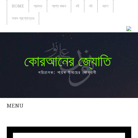
HOME
প্রবন্ধ
প্রশ্ন করুন
বই
বই
বয়ান
সকল প্রশ্নোত্তর
কোরআনের জ্যোতি
পরিচালক: শায়খ উমায়ের কোব্বাদী
MENU
সকল
প্রশ্নোত্তর
প্রবন্ধ