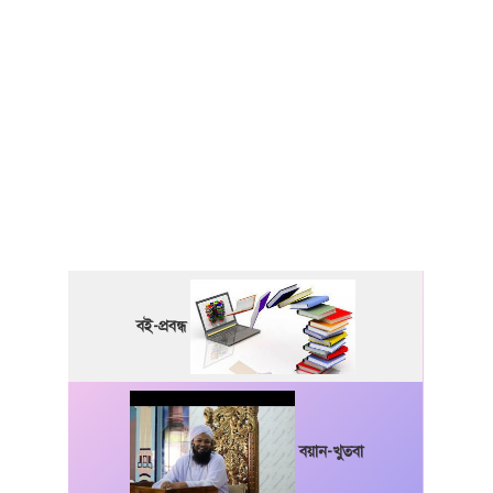
বই-প্রবন্ধ
বয়ান-খুতবা