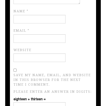
NAME
*
EMAIL
*
WEBSITE
SAVE MY NAME, EMAIL, AND WEBSITE
IN THIS BROWSER FOR THE NEXT
TIME I COMMENT.
PLEASE ENTER AN ANSWER IN DIGITS:
eighteen + thirteen =