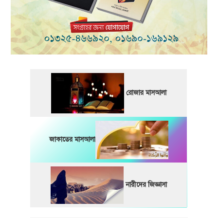
রোজার মাসআলা
জাকাতের মাসআলা
নারীদের জিজ্ঞাসা