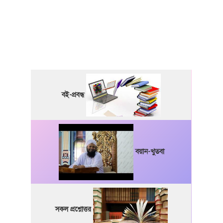
বই-প্রবন্ধ
বয়ান-খুতবা
সকল প্রশ্নোত্তর