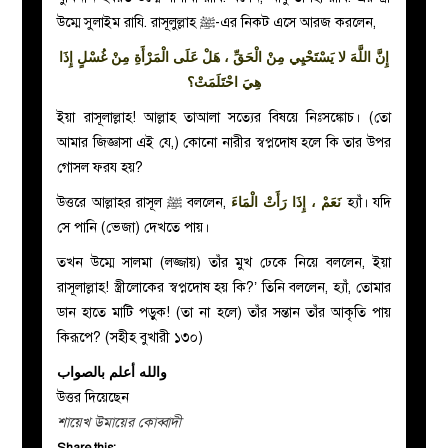
উম্মে সুলাইম রাযি. রাসূলুল্লাহ ﷺ-এর নিকট এসে আরজ করলেন,
إِنَّ اللَّهَ لا يَسْتَحْيِي مِنْ الْحَقِّ ، هَلْ عَلَى الْمَرْأَةِ مِنْ غُسْلٍ إِذَا
هِيَ احْتَلَمَتْ؟
ইয়া রাসূলাল্লাহ! আল্লাহ তাআলা সত্যের বিষয়ে নিঃসঙ্কোচ। (তো
আমার জিজ্ঞাসা এই যে,) কোনো নারীর স্বপ্নদোষ হলে কি তার উপর
গোসল ফরয হয়?
উত্তরে আল্লাহর রাসূল ﷺ বললেন,
نَعَمْ ، إِذَا رَأَتْ الْمَاءَ
হ্যাঁ। যদি
সে পানি (ভেজা) দেখতে পায়।
তখন উম্মে সালমা (লজ্জায়) তাঁর মুখ ঢেকে নিয়ে বললেন, ইয়া
রাসূলাল্লাহ! স্ত্রীলোকের স্বপ্নদোষ হয় কি?’ তিনি বললেন, হ্যাঁ, তোমার
ডান হাতে মাটি পড়ুক! (তা না হলে) তাঁর সন্তান তাঁর আকৃতি পায়
কিরূপে? (সহীহ বুখারী ১৩০)
والله أعلم بالصواب
উত্তর দিয়েছেন
শায়েখ উমায়ের কোব্বাদী
Share this: