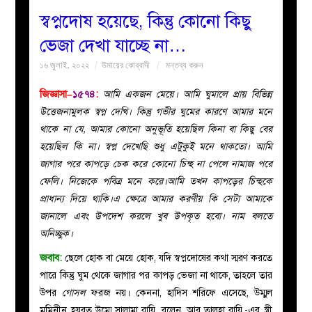
স্বপ্নদোষ হয়েছে, কিন্তু কোনো কিছু
বয়ান
ভেজা দেখা যাচ্ছে না…
১৬ জুলাই, ২০২২
উমায়ের কোব্বাদী
মন্তব্য করুন
নারীদের
জিজ্ঞাসা–
১৫৭৪
:
আমি একজন মেয়ে। আমি ঘুমালে প্রায় বিভিন্ন
পাতা
উত্তেজনামুলক স্বপ্ন দেখি। কিন্তু গভীর ঘুমের কারণে আমার মনে
থাকে না যে, আমার কোনো অনুভূতি হয়েছিল কিনা বা কিছু বের
ইসলাহী
হয়েছিল কি না। স্বপ্ন দেখেছি শুধু এটুকুই মনে থাকতো। আমি
জাগার পরে কাপড়ে চেক করে কোনো চিন্হ না পেলে নামাজ পরে
মজলিস
ফেলি। নিজেকে পবিত্র মনে করে।আমি তখন কাপড়ের চিন্হকে
প্রাধান্য দিয়ে থাকি।এ ক্ষেত্রে আমার করণীয় কি সেটা আমাকে
প্রশ্ন
জানালে এবং উপদেশ করলে খুব উপকৃত হবো। নাম বলতে
অনিচ্ছুক।
করুন
জবাব:
ছেলে হোক বা মেয়ে হোক, যদি স্বপ্নদোষের কথা স্মরণ করতে
পারে কিন্তু ঘুম থেকে জাগার পর কাপড় ভেজা না থাকে, তাহলে তার
উপর
গোসল
ফরজ নয়। কেননা, হাদিস শরিফে এসেছে, উম্মুল
মুমিনীন হযরত উম্মে সালামা রাযি. বলেন, আবু তালহা রাযি.-এর স্ত্রী