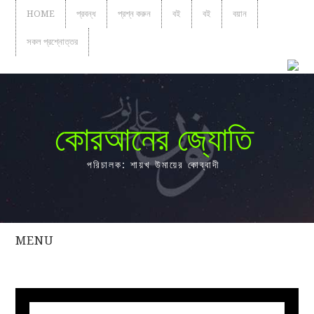
HOME
প্রবন্ধ
প্রশ্ন করুন
বই
বই
বয়ান
সকল প্রশ্নোত্তর
কোরআনের জ্যোতি
পরিচালক: শায়খ উমায়ের কোব্বাদী
MENU
সকল
প্রশ্নোত্তর
প্রবন্ধ