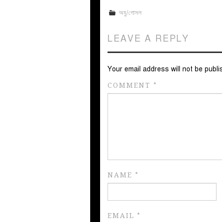
অযু/গোসল
LEAVE A REPLY
Your email address will not be publi
COMMENT
*
NAME
*
EMAIL
*