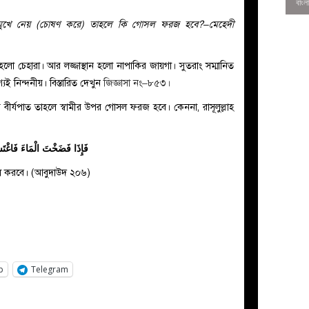
জাস্থান মুখে নেয় (চোষণ করে) তাহলে কি গোসল ফরজ হবে?–মেহেদী
হলো চেহারা। আর লজ্জাস্থান হলো নাপাকির জায়গা। সুতরাং সম্মানিত
ই নিন্দনীয়। বিস্তারিত দেখুন
জিজ্ঞাসা নং–৮৫৩।
 বীর্যপাত তাহলে স্বামীর উপর গোসল ফরজ হবে। কেননা, রাসূলুল্লাহ
فَإِذَا فَضَخْتَ الْمَاءَ فَاغْتَ
োসল করবে। (আবুদাউদ ২০৬)
0
p
Telegram