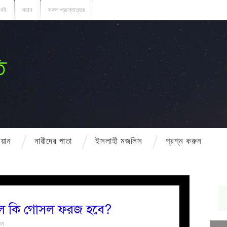
বই
বয়ান
সকল প্রশ্নোত্তর
ি
বয়ান
নারীদের পাতা
ইসলাহী মজলিস
প্রশ্ন করুন
 নিলে কি গোসল ফরজ হবে?
ুন