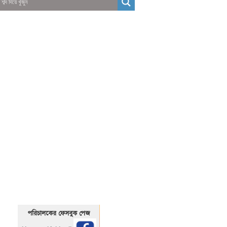
01325466920
1325466920
পরিচালকের ফেসবুক পেজ