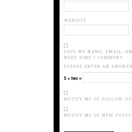
WEBSITE
SAVE MY NAME, EMAIL, A
NEXT TIME I COMMENT.
PLEASE ENTER AN ANSWER 
5 × two =
NOTIFY ME OF FOLLOW-UP
NOTIFY ME OF NEW POSTS