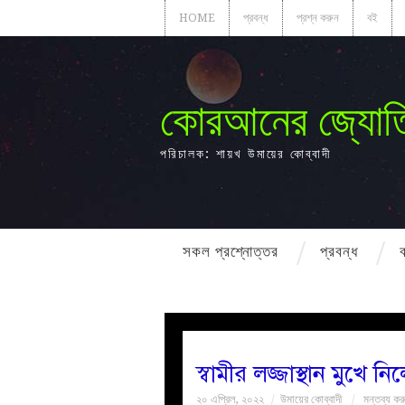
HOME
প্রবন্ধ
প্রশ্ন করুন
বই
কোরআনের জ্যোত
পরিচালক: শায়খ উমায়ের কোব্বাদী
সকল প্রশ্নোত্তর
প্রবন্ধ
স্বামীর লজ্জাস্থান মুখে
২০ এপ্রিল, ২০২২
উমায়ের কোব্বাদী
মন্তব্য কর