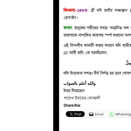
জিজ্ঞাসা–
১৪৮৩
:
স্ত্রী যদি স্বামীর লজ্
হোসাইন।
জবাব:
মানুষের শরীরের সবচে’ সম্মানিত অঙ্গ 
জায়গাকে নাপাকির জায়গায় স্পর্শ করানো অবশ্য
এই নিন্দনীয় কাজটি করার কারণে যদি স্বামীর
ﷺ আলী রাযি.-কে বলেছিলেন,
سِلْ
যদি উত্তেজনা বশতঃ বীর্য নির্গত হয় তবে গ
والله أعلم بالصواب
উত্তর দিয়েছেন
শায়েখ উমায়ের কোব্বাদী
Share this:
Email
WhatsAp