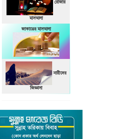
রোজার
মাসআলা
জাকাতের মাসআলা
নারীদের
জিজ্ঞাসা