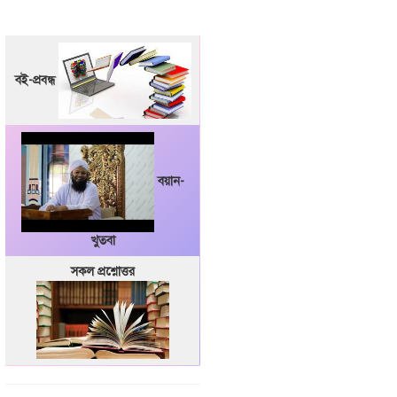
বই-প্রবন্ধ
বয়ান-
খুতবা
সকল প্রশ্নোত্তর