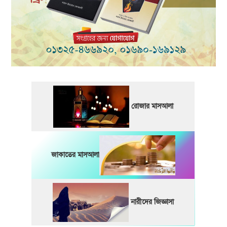
রোজার মাসআলা
জাকাতের মাসআলা
নারীদের জিজ্ঞাসা