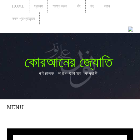
HOME
প্রবন্ধ
প্রশ্ন করুন
বই
বই
বয়ান
সকল প্রশ্নোত্তর
কোরআনের জ্যোতি
পরিচালক: শায়খ উমায়ের কোব্বাদী
MENU
সকল
প্রশ্নোত্তর
প্রবন্ধ