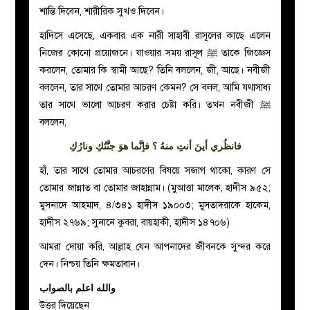
শান্তি দিবেন, শারীরিক সুখও দিবেন।
হাদিসে এসেছে, একবার এক নারী সাহাবী রাসূলের কাছে এলেন
নিজের কোনো প্রয়োজনে। যাওয়ার সময় রাসূল ﷺ তাকে জিজ্ঞেস
করলেন, তোমার কি স্বামী আছে? তিনি বললেন, জী, আছে। নবীজী
বললেন, তার সাথে তোমার আচরণ কেমন? সে বলল, আমি যথাসাধ্য
তার সাথে ভালো আচরণ করার চেষ্টা করি। তখন নবীজী ﷺ
বললেন,
فانظُري أينَ أنتِ منهُ ؟ فإنَّما هوَ جنَّتُكِ ونارُكِ
হাঁ, তার সাথে তোমার আচরণের বিষয়ে সজাগ থাকো, কারণ সে
তোমার জান্নাত বা তোমার জাহান্নাম। (মুআত্তা মালেক, হাদীস ৯৫২;
মুসনাদে আহমাদ, ৪/৩৪১ হাদীস ১৯০০৩; মুসতাদরাকে হাকেম,
হাদীস ২৭৬৯; সুনানে কুবরা, বায়হাকী, হাদীস ১৪৭০৬)
আমরা দোয়া করি, আল্লাহ যেন আপনাদের জীবনকে সুন্দর করে
দেন। নিশ্চয় তিনি ক্ষমতাবান।
والله اعلم بالصواب
উত্তর দিয়েছেন