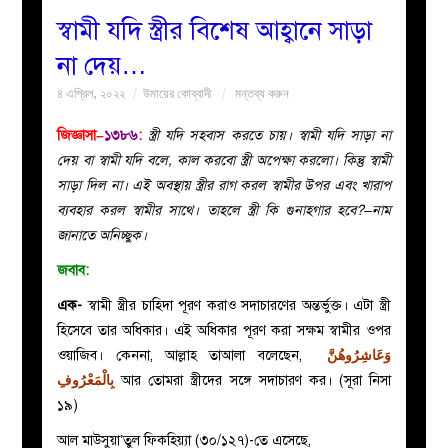
স্বামী যদি স্ত্রীর বিশেষ আহ্বানে সাড়া
বয়ান
না দেয়…
৪ এপ্রিল, ২০২২
উমায়ের কোব্বাদী
মন্তব্য করুন
নারীদের
জিজ্ঞাসা–
১৩৮৬
:
স্ত্রী যদি সহবাস করতে চায়। স্বামী যদি সাড়া না
পাতা
দেয় বা স্বামী যদি বলে, কাল করবো স্ত্রী অপেক্ষা করলো। কিন্তু স্বামী
সাড়া দিল না। এই অবস্থায় স্ত্রীর রাগ করল স্বামীর উপর এবং খারাপ
ইসলাহী
ব্যবহার করল স্বামীর সাথে। তাহলে স্ত্রী কি গুনাহগার হবে?–নাম
জানাতে অনিচ্ছুক।
মজলিস
জবাব:
প্রশ্ন
এক-
স্বামী স্ত্রীর চাহিদা পূরণ করাও সদাচারণের অন্তর্ভুক্ত। এটা স্ত্রী
হিসেবে তার অধিকার। এই অধিকার পূরণ করা সক্ষম স্বামীর ওপর
করুন
ওয়াজিব। কেননা, আল্লাহ তাআলা বলেছেন,
وَعَاشِرُوهُنَّ
بِالْمَعْرُوفِ
আর তোমরা স্ত্রীদের সঙ্গে সদাচারণ কর। (সূরা নিসা
১৯)
আল মাউসুয়া’তুল ফিকহিয়্যা (৩০/১২৭)-তে এসেছে,