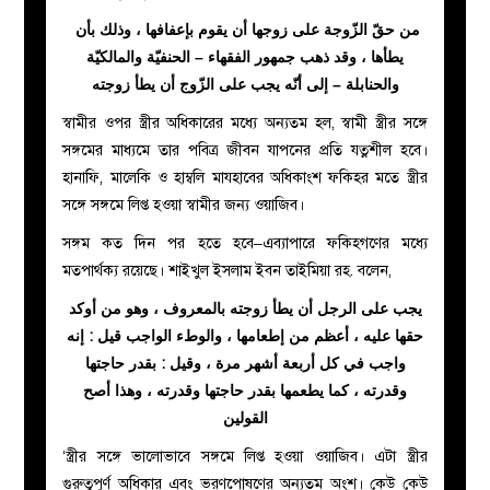
من حقّ الزّوجة على زوجها أن يقوم بإعفافها ، وذلك بأن
يطأها ، وقد ذهب جمهور الفقهاء – الحنفيّة والمالكيّة
والحنابلة – إلى أنّه يجب على الزّوج أن يطأ زوجته
স্বামীর ওপর স্ত্রীর অধিকারের মধ্যে অন্যতম হল, স্বামী স্ত্রীর সঙ্গে
সঙ্গমের মাধ্যমে তার পবিত্র জীবন যাপনের প্রতি যত্নশীল হবে।
হানাফি, মালেকি ও হাম্বলি মাযহাবের অধিকাংশ ফকিহর মতে স্ত্রীর
সঙ্গে সঙ্গমে লিপ্ত হওয়া স্বামীর জন্য ওয়াজিব।
সঙ্গম কত দিন পর হতে হবে–এব্যাপারে ফকিহগণের মধ্যে
মতপার্থক্য রয়েছে। শাইখুল ইসলাম ইবন তাইমিয়া রহ
.
বলেন,
يجب على الرجل أن يطأ زوجته بالمعروف ، وهو من أوكد
حقها عليه ، أعظم من إطعامها ، والوطء الواجب قيل : إنه
واجب في كل أربعة أشهر مرة ، وقيل : بقدر حاجتها
وقدرته ، كما يطعمها بقدر حاجتها وقدرته ، وهذا أصح
القولين
‘স্ত্রীর সঙ্গে ভালোভাবে সঙ্গমে লিপ্ত হওয়া ওয়াজিব। এটা স্ত্রীর
গুরুত্বপূর্ণ অধিকার এবং ভরণপোষণের অন্যতম অংশ। কেউ কেউ