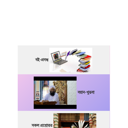
বই-প্রবন্ধ
বয়ান-খুতবা
সকল প্রশ্নোত্তর