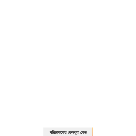
01325466920
পরিচালকের ফেসবুক পেজ