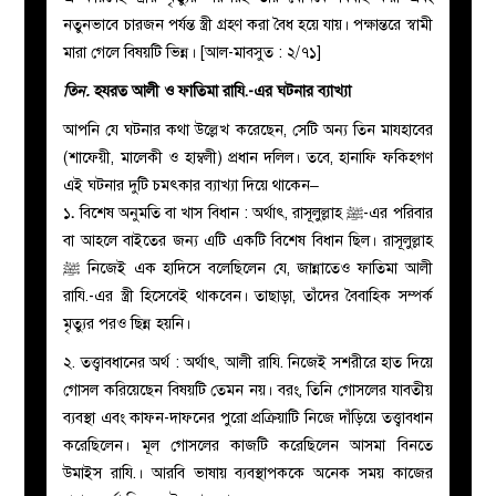
নতুনভাবে চারজন পর্যন্ত স্ত্রী গ্রহণ করা বৈধ হয়ে যায়। পক্ষান্তরে স্বামী
মারা গেলে বিষয়টি ভিন্ন। [আল-মাবসুত : ২/৭১]
তিন.
হযরত আলী ও ফাতিমা রাযি.-এর ঘটনার ব্যাখ্যা
আপনি যে ঘটনার কথা উল্লেখ করেছেন, সেটি অন্য তিন মাযহাবের
(শাফেয়ী, মালেকী ও হাম্বলী) প্রধান দলিল। তবে, হানাফি ফকিহগণ
এই ঘটনার দুটি চমৎকার ব্যাখ্যা দিয়ে থাকেন
–
১
.
বিশেষ অনুমতি বা খাস বিধান :
অর্থাৎ, রাসূলুল্লাহ ﷺ-এর পরিবার
বা আহলে বাইতের জন্য এটি একটি বিশেষ বিধান ছিল। রাসূলুল্লাহ
ﷺ নিজেই এক হাদিসে বলেছিলেন যে, জান্নাতেও ফাতিমা আলী
রাযি.-এর স্ত্রী হিসেবেই থাকবেন। তাছাড়া, তাঁদের বৈবাহিক সম্পর্ক
মৃত্যুর পরও ছিন্ন হয়নি।
২. তত্ত্বাবধানের অর্থ : অর্থাৎ, আলী রাযি. নিজেই সশরীরে হাত দিয়ে
গোসল করিয়েছেন বিষয়টি তেমন নয়। বরং, তিনি গোসলের যাবতীয়
ব্যবস্থা এবং কাফন-দাফনের পুরো প্রক্রিয়াটি নিজে দাঁড়িয়ে তত্ত্বাবধান
করেছিলেন। মূল গোসলের কাজটি করেছিলেন আসমা বিনতে
উমাইস রাযি.। আরবি ভাষায় ব্যবস্থাপককে অনেক সময় কাজের