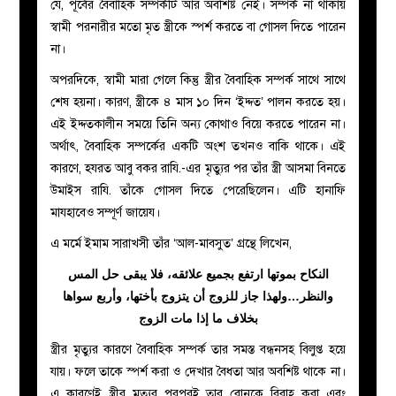
যে, পূর্বের বৈবাহিক সম্পর্কটি আর অবশিষ্ট নেই। সম্পর্ক না থাকায়
স্বামী পরনারীর মতো মৃত স্ত্রীকে স্পর্শ করতে বা গোসল দিতে পারেন
না।
অপরদিকে, স্বামী মারা গেলে কিন্তু স্ত্রীর বৈবাহিক সম্পর্ক সাথে সাথে
শেষ হয়না। কারণ, স্ত্রীকে ৪ মাস ১০ দিন ‘ইদ্দত’ পালন করতে হয়।
এই ইদ্দতকালীন সময়ে তিনি অন্য কোথাও বিয়ে করতে পারেন না।
অর্থাৎ, বৈবাহিক সম্পর্কের একটি অংশ তখনও বাকি থাকে। এই
কারণে, হযরত আবু বকর রাযি.-এর মৃত্যুর পর তাঁর স্ত্রী আসমা বিনতে
উমাইস রাযি. তাঁকে গোসল দিতে পেরেছিলেন। এটি হানাফি
মাযহাবেও সম্পূর্ণ জায়েয।
এ মর্মে ইমাম সারাখসী তাঁর ‘আল-মাবসুত’ গ্রন্থে লিখেন,
النكاح بموتها ارتفع بجميع علائقه، فلا يبقى حل المس
والنظر…ولهذا جاز للزوج أن يتزوج بأختها، وأربع سواها
بخلاف ما إذا مات الزوج
স্ত্রীর মৃত্যুর কারণে বৈবাহিক সম্পর্ক তার সমস্ত বন্ধনসহ বিলুপ্ত হয়ে
যায়। ফলে তাকে স্পর্শ করা ও দেখার বৈধতা আর অবশিষ্ট থাকে না।
এ কারণেই স্ত্রীর মৃত্যুর পরপরই তার বোনকে বিবাহ করা এবং