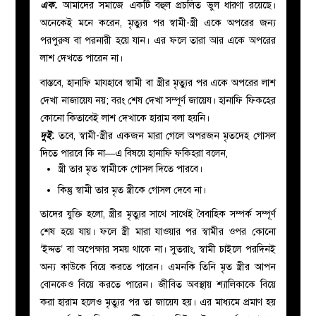
এক.
আমাদের সমাজে একটি বহুল প্রচলিত ভুল ধারণা রয়েছে।
অনেকেই মনে করেন, মৃত্যুর পর স্বামী-স্ত্রী একে অপরের জন্য
পরপুরুষ বা পরনারী হয়ে যান। এর ফলে তারা আর একে অপরের
লাশ দেখতে পারেন না।
বাস্তবে, হানাফি মাযহাবে স্বামী বা স্ত্রীর মৃত্যুর পর একে অপরের লাশ
দেখা নাজায়েয নয়; বরং শেষ দেখা সম্পূর্ণ জায়েয। হানাফি ফিকহের
কোনো কিতাবেই লাশ দেখাকে হারাম বলা হয়নি।
দুই.
তবে, স্বামী-স্ত্রীর একজন মারা গেলে অপরজন মৃতদেহ গোসল
দিতে পারবে কি না—এ বিষয়ে হানাফি ফকিহরা বলেন,
স্ত্রী তার মৃত স্বামীকে গোসল দিতে পারবে।
কিন্তু স্বামী তার মৃত স্ত্রীকে গোসল দেবে না।
তাদের যুক্তি হলো, স্ত্রীর মৃত্যুর সাথে সাথেই বৈবাহিক সম্পর্ক সম্পূর্ণ
শেষ হয়ে যায়। ফলে স্ত্রী মারা যাওয়ার পর স্বামীর ওপর কোনো
‘ইদ্দত’ বা অপেক্ষার সময় থাকে না। সুতরাং, স্বামী চাইলে পরদিনই
অন্য কাউকে বিয়ে করতে পারেন। এমনকি তিনি মৃত স্ত্রীর আপন
বোনকেও বিয়ে করতে পারেন। জীবিত অবস্থায় শ্যালিকাকে বিয়ে
করা হারাম হলেও মৃত্যুর পর তা জায়েয হয়। এর মাধ্যমে প্রমাণ হয়