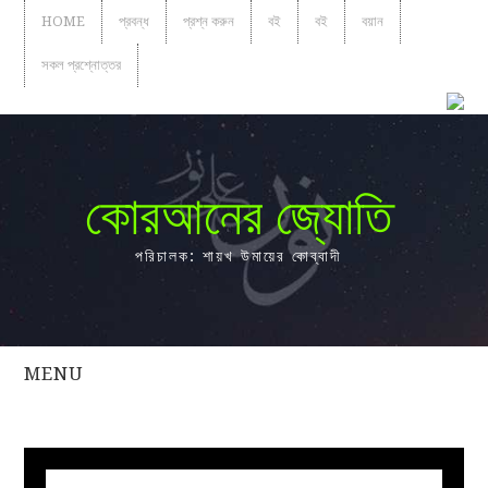
HOME
প্রবন্ধ
প্রশ্ন করুন
বই
বই
বয়ান
সকল প্রশ্নোত্তর
কোরআনের জ্যোতি
পরিচালক: শায়খ উমায়ের কোব্বাদী
MENU
সকল
প্রশ্নোত্তর
প্রবন্ধ