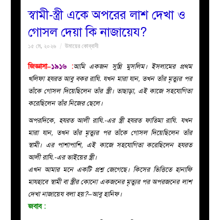
স্বামী-স্ত্রী একে অপরের লাশ দেখা ও
বয়ান
গোসল দেয়া কি নাজায়েয?
১৫ মে, ২০২৬
উমায়ের কোব্বাদী
নারীদের
জিজ্ঞাসা–
১৯১৬
:
আমি একজন সুন্নি মুসলিম। ইসলামের প্রথম
পাতা
খলিফা হযরত আবু বকর রাযি. যখন মারা যান, তখন তাঁর মৃত্যুর পর
তাঁকে গোসল দিয়েছিলেন তাঁর স্ত্রী। তাছাড়া, এই কাজে সহযোগিতা
ইসলাহী
করেছিলেন তাঁর নিজের ছেলে।
অপরদিকে, হযরত আলী রাযি.-এর স্ত্রী হযরত ফাতিমা রাযি. যখন
মজলিস
মারা যান, তখন তাঁর মৃত্যুর পর তাঁকে গোসল দিয়েছিলেন তাঁর
স্বামী। এর পাশাপাশি, এই কাজে সহযোগিতা করেছিলেন হযরত
প্রশ্ন
আলী রাযি.-এর ভাইয়ের স্ত্রী।
এখন আমার মনে একটি প্রশ্ন জেগেছে। কিসের ভিত্তিতে হানাফি
করুন
মাযহাবে স্বামী বা স্ত্রীর কোনো একজনের মৃত্যুর পর অপরজনের লাশ
দেখা নাজায়েয বলা হয়?–আবু হানিফ।
জবাব
: