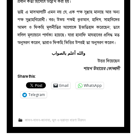
প্রধান কর্তা হিসেবে উল্লেখ করা হয়।
তাই এ মাসআলাটি এমন নয় যে, এক পক্ষ সুন্নাহ মানছে আর অন্য
পক্ষ সুন্নাহবিরোধী। বরং উভয় পক্ষই কুরআন, হাদিস, সাহাবিদের
আমল ও ফিকহি মূলনীতির আলোকে ইজতিহাদ করেছেন; তবে
দলিল মূল্যায়নে পার্থক্য হয়েছে। যারা হানাফি মাযহাবের প্রসিদ্ধ মত
অনুসরণ করেন, তারাও ফিকহি ভিত্তির উপরই তা অনুসরণ করেন।
والله أعلم بالصواب
উত্তর দিয়েছেন
শায়খ উমায়ের কোব্বাদী
Share this:
Email
WhatsApp
Telegram
কাফন-দাফন-জানাযা
,
ভুল ও ভ্রান্ত ধারণা নিরসন