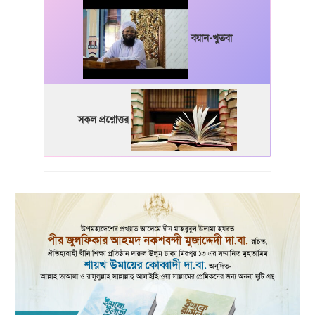
বয়ান-খুতবা
সকল প্রশ্নোত্তর