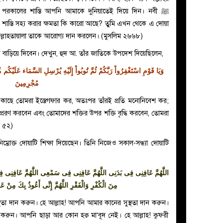
মার পরকালের শাস্তি আপনি আমাকে দুনিয়াতেই দিয়ে দিন। নবী
ﷺ
্লাহর শাস্তি সহ্য করার ক্ষমতা কি কারো আছে? তুমি এখন থেকে এ দোয়া
্লাহতায়ালা তাকে আরোগ্য দান করলেন। (মুসলিম ২৬৬৮)
তি বাড়িয়ে দিবেন। দেখুন, হুদ আ. তাঁর জাতিকে উপদেশ দিয়েছিলেন,
وَيَا قَوْمِ اسْتَغْفِرُواْ رَبَّكُمْ ثُمَّ تُوبُواْ إِلَيْهِ يُرْسِلِ السَّمَاء عَلَيْكُم مِّدْر
مُجْرِمِينَ
াছে তোমরা ইস্তেগফার কর, অতঃপর তাঁরই প্রতি মনোনিবেশ কর;
্রেরণ করবেন এবং তোমাদের শক্তির উপর শক্তি বৃদ্ধি করবেন, তোমরা
দ ৫২)
ম্নোক্ত দোয়াটি শিক্ষা দিয়েছেন। তিনি নিজেও সকাল-সন্ধ্যা দোয়াটি
اللَّهُمَّ عَافِنِى فِى بَدَنِى اللَّهُمَّ عَافِنِى فِى سَمْعِى اللَّهُمَّ عَافِنِى فِى بَ
مِنَ الْكُفْرِ وَالْفَقْرِ اللَّهُمَّ إِنِّى أَعُوذُ بِكَ مِنْ عَذَاب
্থতা দান করুন। হে আল্লাহ! আপনি আমার কানের সুস্থতা দান করুন।
 করুন। আপনি ছাড়া আর কোন হক্ব মা‘বূদ নেই। হে আল্লাহ! কুফরী