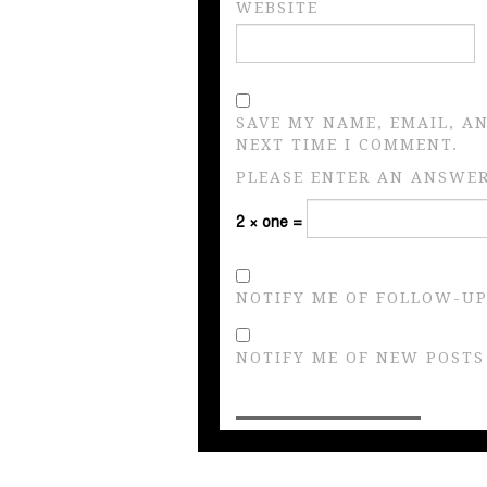
WEBSITE
SAVE MY NAME, EMAIL, A
NEXT TIME I COMMENT.
PLEASE ENTER AN ANSWER 
2 × one =
NOTIFY ME OF FOLLOW-UP
NOTIFY ME OF NEW POSTS