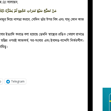
ﷺ বলেছেন,
াহ
مَنْ تَصَبَّحَ سَبْعَ تَمَرَاتِ عَجْوَةٍ لَمْ يَضُرُّهُ ذَلِكَ
েজুর দিয়ে নাশতা করবে, সেদিন তাঁর উপর বিষ এবং যাদু কোন কাজ
ার ইত্যাদি করতে বলা হয়েছে তেমনি স্বাস্থ্যের প্রতিও খেয়াল রাখতে
স্বস্তির ওপরই কাজকর্ম, ঘর-সংসার এবং ইবাদত-বন্দেগি নির্ভরশীল।
য়িত্ব।
p
Telegram