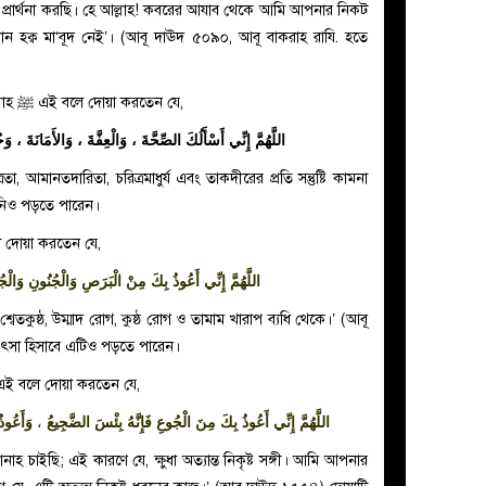
 প্রার্থনা করছি। হে আল্লাহ! কবরের আযাব থেকে আমি আপনার নিকট
োন হক্ব মা‘বূদ নেই’। (আবূ দাঊদ ৫০৯০, আবূ বাকরাহ রাযি. হতে
্লাহ
ﷺ
এই বলে দোয়া করতেন যে,
اللَّهُمَّ إِنِّي أَسْأَلُكَ الصِّحَّةَ ، وَالْعِفَّةَ ، وَالأَمَانَةَ ، 
া, আমানতদারিতা, চরিত্রমাধুর্য এবং তাকদীরের প্রতি সন্তুষ্টি কামনা
পনিও পড়তে পারেন।
 দোয়া করতেন যে,
الْأَسْقَامِ
اللَّهُمَّ إِنِّي أَعُوذُ بِكَ مِنْ الْبَرَصِ وَالْجُنُونِ وَالْ
েতকুষ্ঠ, উম্মাদ রোগ, কুষ্ঠ রোগ ও তামাম খারাপ ব্যধি থেকে।’ (আবূ
িৎসা হিসাবে এটিও পড়তে পারেন।
ই বলে দোয়া করতেন যে,
وَأَعُوذُ
،
اللَّهُمَّ إِنِّي أَعُوذُ بِكَ مِنَ الْجُوعِ فَإِنَّهُ بِئْسَ الضَّجِيعُ
াহ চাইছি; এই কারণে যে, ক্ষুধা অত্যান্ত নিকৃষ্ট সঙ্গী। আমি আপনার