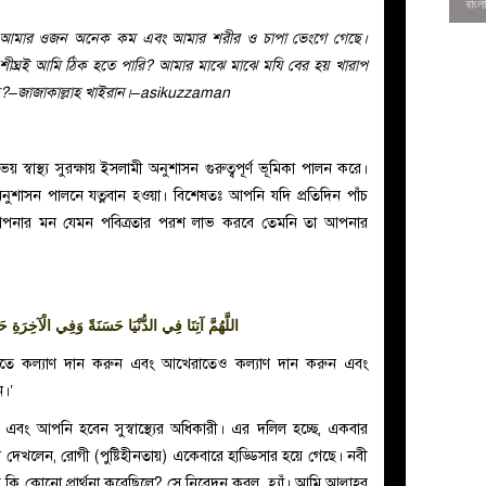
ে আমার ওজন অনেক কম এবং আমার শরীর ও চাপা ভেংগে গেছে।
্রই আমি ঠিক হতে পারি? আমার মাঝে মাঝে মযি বের হয় খারাপ
 পড়ে?–জাজাকাল্লাহ খাইরান।–asikuzzaman
স্বাস্থ্য সুরক্ষায় ইসলামী অনুশাসন গুরুত্বপূর্ণ ভূমিকা পালন করে।
 অনুশাসন পালনে যত্নবান হওয়া। বিশেষতঃ আপনি যদি প্রতিদিন পাঁচ
 আপনার মন যেমন পবিত্রতার পরশ লাভ করবে তেমনি তা আপনার
اللَّهُمَّ آتِنَا فِي الدُّنْيَا حَسَنَةً وَفِي الْآخِرَةِ حَ
0
য়াতে কল্যাণ দান করুন এবং আখেরাতেও কল্যাণ দান করুন এবং
ন।’
 এবং আপনি হবেন সুস্বাস্থ্যের অধিকারী। এর দলিল হচ্ছে, একবার
খলেন, রোগী (পুষ্টিহীনতায়) একেবারে হাড্ডিসার হয়ে গেছে। নবী
 কি কোনো প্রার্থনা করেছিলে? সে নিবেদন করল, হ্যাঁ। আমি আল্লাহর