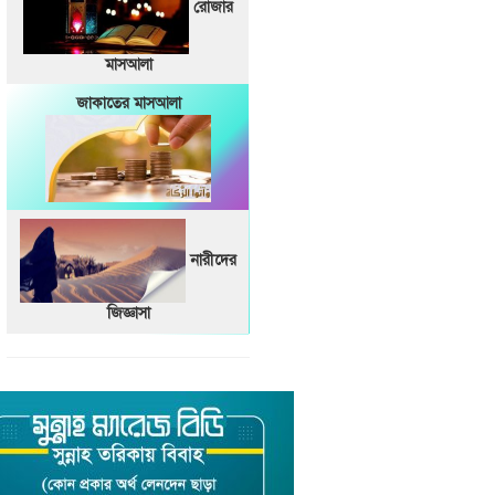
রোজার
মাসআলা
জাকাতের মাসআলা
নারীদের
জিজ্ঞাসা