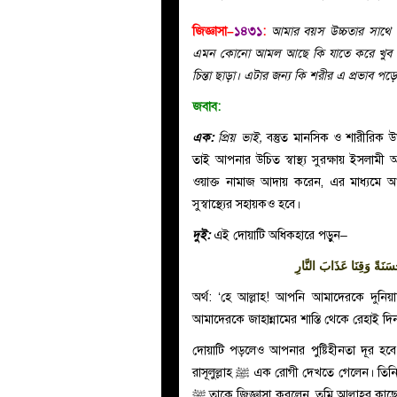
জিজ্ঞাসা–
১৪৩১
:
আমার বয়স উচ্চতার সাথ
এমন কোনো আমল আছে কি যাতে করে খুব শীঘ
চিন্তা ছাড়া। এটার জন্য কি শরীর এ প্রভাব
জবাব:
এক:
প্রিয় ভাই,
বস্তুত মানসিক ও শারীরিক উভয় 
তাই আপনার উচিত স্বাস্থ্য সুরক্ষায় ইসলামী
ওয়াক্ত নামাজ আদায় করেন, এর মাধ্যমে
সুস্বাস্থ্যের সহায়কও হবে।
দুই:
এই দোয়াটি অধিকহারে পড়ুন–
سَنَةً وَقِنَا عَذَابَ النَّارِ
অর্থ: ‘হে আল্লাহ! আপনি আমাদেরকে দুনি
আমাদেরকে জাহান্নামের শাস্তি থেকে রেহাই দি
দোয়াটি পড়লেও আপনার পুষ্টিহীনতা দূর হবে
রাসূলুল্লাহ
ﷺ
এক রোগী দেখতে গেলেন। তিনি দে
ﷺ
তাকে জিজ্ঞাসা করলেন, তুমি আল্লাহর কাছে