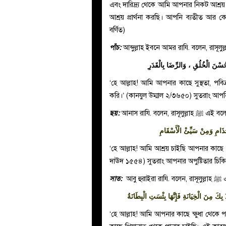
এবং দারিদ্র্য থেকে আমি আপনার নিকট আশ্রয়
আশ্রয় প্রার্থনা করছি। আপনি ব্যতীত আর ক
বর্ণিত)
পাঁচ:
আব্দুল্লাহ ইবনে আমর রাযি. বলেন, রাসূলুল
وَحُسْنَ الْخُلُقِ ، وَالرِّضَا بِالْقَدَرِ
‘হে আল্লাহ! আমি আপনার কাছে সুস্থতা, পবিত্রত
করি।’ (কানযুল উম্মাল ২/৩৬৫০) সুতরাং আ
ছয়:
আনাস রাযি. বলেন, রাসূলুল্লাহ
ﷺ
এই বলে
جُذَامِ وَمِنْ سَيِّئْ
‘হে আল্লাহ! আমি আশ্রয় চাইছি আপনার কাছে শ্ব
দাঊদ ১৫৫৪) সুতরাং আপনার অপুষ্টিতার চিক
সাত:
আবু হুরাইরা রাযি. বলেন, রাসূলুল্লাহ
ﷺ
এ
 بِكَ مِنَ الْخِيَانَةِ فَإِنَّهَا بِئْسَتِ الْبِطَانَةُ
‘হে আল্লাহ! আমি আপনার কাছে ক্ষুধা থেকে পান