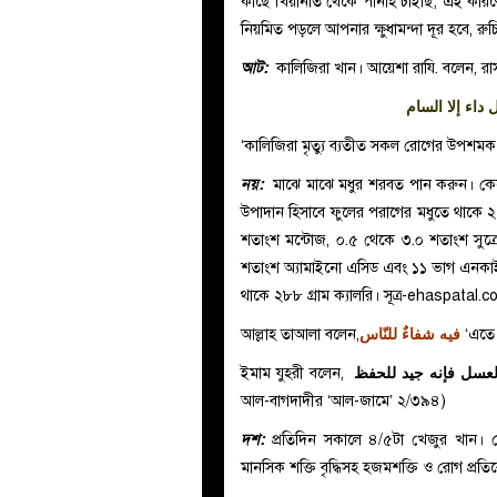
কাছে খিয়ানাত থেকে পানাহ চাইছি; এই কারণে
নিয়মিত পড়লে আপনার ক্ষুধামন্দা দূর হবে, রুচি 
আট:
কালিজিরা খান। আয়েশা রাযি. বলেন, রাসূ
داء إلا السام
‘কালিজিরা মৃত্যু ব্যতীত সকল রোগের উপশমক
নয়:
মাঝে মাঝে মধুর শরবত পান করুন। কেননা 
উপাদান হিসাবে ফুলের পরাগের মধুতে থাকে 
শতাংশ মন্টোজ, ০.৫ থেকে ৩.০ শতাংশ সুক
শতাংশ অ্যামাইনো এসিড এবং ১১ ভাগ এনকাইম।
থাকে ২৮৮ গ্রাম ক্যালরি। সূত্র-ehaspatal.
আল্লাহ তাআলা বলেন,
فيه شفاءٌ للنّاس
‘এতে 
ইমাম যুহরী বলেন,
لعسل فإنه جيد للحفظ
আল-বাগদাদীর ‘আল-জামে’ ২/৩৯৪)
দশ:
প্রতিদিন সকালে ৪/৫টা খেজুর খান। কে
মানসিক শক্তি বৃদ্ধিসহ হজমশক্তি ও রোগ প্রতি