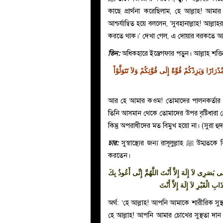
কাছে প্রার্থনা করেছিলাম, হে আল্লাহ! আ
আশ্চর্যান্বিত হয়ে বললেন, ‘সুবহানাল্লাহ! আল
করতে থাক।’ দেখা গেল, এ দোয়ার বরকতে আল
তিন:
অধিকহারে ইস্তেগফার পড়ুন। আল্লাহ শক্
َارًا وَيَزِدْكُمْ قُوَّةً إِلَى قُوَّتِكُمْ وَلاَ تَتَوَلَّوْاْ
আর হে আমার কওম! তোমাদের পালনকর্তার ক
তিনি আসমান থেকে তোমাদের উপর বৃষ্টিধারা প
কিন্তু অপরাধীদের মত বিমুখ হয়ো না। (সুরা হু
চার:
সুস্বাস্থ্যের জন্য রাসূলুল্লাহ
ﷺ
উম্মতকে নি
করতেন।
صَرِى لاَ إِلَهَ إِلاَّ أَنْتَ اللَّهُمَّ إِنِّى أَعُوذُ بِكَ
ِ الْقَبْرِ لاَ إِلَهَ إِلاَّ أَنْتَ
অর্থ: ‘হে আল্লাহ! আপনি আমাকে শারীরিক সুস
হে আল্লাহ! আপনি আমার চোখের সুস্থতা দান