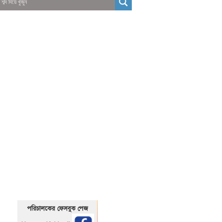
01325466920
1325466920
পরিচালকের ফেসবুক পেজ