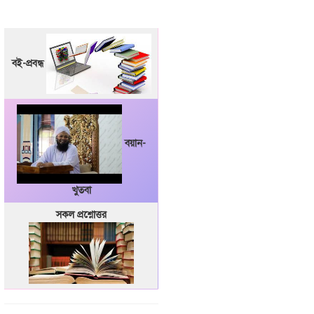
বই-প্রবন্ধ
বয়ান-
খুতবা
সকল প্রশ্নোত্তর