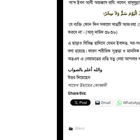
‏ সা’দ ইবন আবী অয়াক্কাস রাযি. বলেন, রাসূলুল্ল
। الْيَوْمَ سَمٌّ وَلاَ سِحْرٌ
‘
যে ব্যক্তি কোন দিন সকালে সাতটি আজওয়া খ
করবে না’। (আবূ দাঊদ ৩৮৩৬)
এ ছাড়াও বিভিন্ন হাদিসে যেমন ইবাদত, ঘর-সংস
বলা হয়েছে। কারণ শরীরিক সুস্থতা ও মানসিক 
অতএব এ নেয়ামতের প্রতি যত্ন নেয়া আপনার দা
والله أعلم بالصواب
উত্তর দিয়েছেন
শায়েখ উমায়ের কোব্বাদী
Share this:
Email
WhatsAp
চিকিৎসা