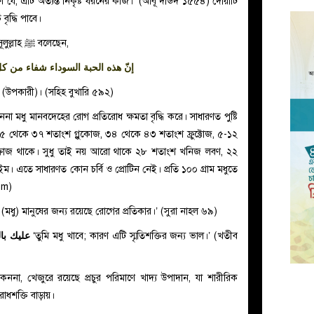
 যে, এটি অত্যন্ত নিকৃষ্ট ধরনের কাজ।’ (আবূ দাঊদ ১৫৫৪) দোয়াটি
বৃদ্ধি পাবে।
লুল্লাহ
ﷺ বলেছেন,
إنّ هذه الحبة السوداء شفاء من كل 
 (উপকারী)। (সহিহ বুখারি ৫৯২)
মধু মানবদেহের রোগ প্রতিরোধ ক্ষমতা বৃদ্ধি করে। সাধারণত পুষ্টি
২৫ থেকে ৩৭ শতাংশ গ্লুকোজ, ৩৪ থেকে ৪৩ শতাংশ ফ্রুক্টোজ, ৫-১২
্রোজ থাকে। সুধু তাই নয় আরো থাকে ২৮ শতাংশ খনিজ লবণ, ২২
 এতে সাধারণত কোন চর্বি ও প্রোটিন নেই। প্রতি ১০০ গ্রাম মধুতে
com)
(মধু) মানুষের জন্য রয়েছে রোগের প্রতিকার।’ (সুরা নাহল ৬৯)
عليك با
‘তুমি মধু খাবে; কারণ এটি স্মৃতিশক্তির জন্য ভাল।’ (খতীব
ননা, খেজুরে রয়েছে প্রচুর পরিমাণে খাদ্য উপাদান, যা শারীরিক
রোধশক্তি বাড়ায়।