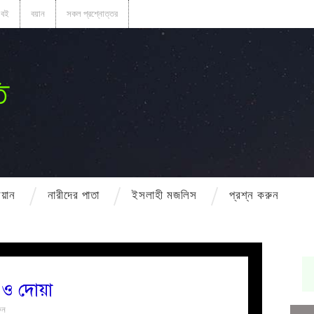
বই
বয়ান
সকল প্রশ্নোত্তর
ি
বয়ান
নারীদের পাতা
ইসলাহী মজলিস
প্রশ্ন করুন
মল ও দোয়া
ুন