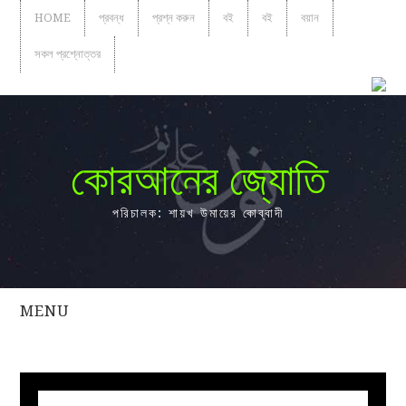
HOME
প্রবন্ধ
প্রশ্ন করুন
বই
বই
বয়ান
সকল প্রশ্নোত্তর
কোরআনের জ্যোতি
পরিচালক: শায়খ উমায়ের কোব্বাদী
MENU
সকল
প্রশ্নোত্তর
প্রবন্ধ