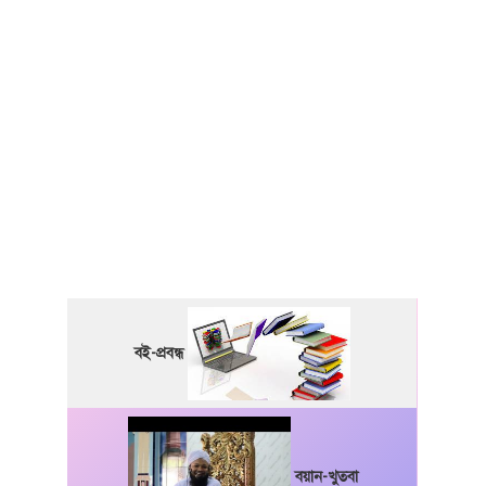
বই-প্রবন্ধ
বয়ান-খুতবা