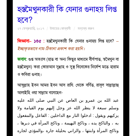
হস্তমৈথুনকারী কি যেনার গুনাহয় লিপ্ত
বয়ান
হবে?
২৭ ফেব্রুয়ারি, ২০১৭
উমায়ের কোব্বাদী
মন্তব্য করুন
নারীদের
জিজ্ঞাসা–
১৩৫
:
হস্তমৈথুনকারী কি যেনার গুনাহয় লিপ্ত হবে?
–
পাতা
ইচ্ছাকৃতভাবে নাম-ঠিকানা প্রকাশ করা হয়নি।
জবাব:
গুপ্ত অভ্যাস (হাত বা অন্য কিছুর মাধ্যমে বীর্যপাত, স্বমৈথুন বা
ইসলাহী
হস্তমৈথুন) করা কোরআন সুন্নাহ ও সুস্থ বিবেকের নির্দেশ মতে হারাম
ও কবিরা গুনাহ।
মজলিস
আব্দুল্লাহ ইবন আমর ইবন আস রাযি. থেকে বর্ণিত, রাসূল সাল্লাল্লাহু
প্রশ্ন
আলাইহি ওয়া সাল্লাম বলেছেন-
عبد الله بن عمرو بن العاص عن النبي صلى الله عليه
করুন
وسلم
سبعة لا ينظر الله عز وجل إليهم يوم القيامة ولا
يزكيهم ويقول : ادخلوا النار مع الداخلين : الفاعل والمفعول
به ، والناكح يده ، وناكح البهيمة ، وناكح المرأة في دبرها ،
وناكح المرأة وابنتها ، والزاني بحليلة جاره ،والمؤذي لجاره