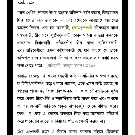
حتى يلعنه
“সাত শ্রেণীর লোকের উপর আল্লাহ অভিশাপ বর্ষণ করেন, কিয়ামতের
দিন এদের দিকে তাকাবেন না এবং এদেরকে জাহান্নামে প্রবেশের
আদেশ দিবেন। এরা হল–সমকামী,
হস্তমৈথুনকারী,
জীবজন্তুর সাথে
সঙ্গমকারী, স্ত্রীর সঙ্গে পুংমৈথুনকারী, কোন মহিলা ও তার কন্যাকে
একসাথে বিবাহকারী, প্রতিবেশীর স্ত্রীর সাথে ব্যভিচারকারী
এবং প্রতিবেশীকে এমন কষ্টদানকারী যে, যার কারণে সে তাকে
অভিশাপ দেয় । তবে এরা যদি তাওবা করে তাহলে তারা সবাই হয়ত
ক্ষমা পেতে পারে।”
(বাইহাকী, শুয়াবুল ঈমান৭/৩২৯)
তাছাড়া যেহেতু এই কাজে বহুমুখী ক্ষতি ও অনিষ্টের আশঙ্কা রয়েছে,
যা চিকিৎসাবিদগণ উল্লেখ করে থাকেন; এতে এমন ক্ষতি রয়েছে যা
স্বাস্থ্যের পক্ষে বড় বিপদ বিপজ্জনক; এ কাজ যৌনশক্তিকে দুর্বল
করে ফেলে, চিন্তাশক্তি ও দূরদর্শিতার ক্ষতি সাধন করে এবং কখনো
বা এর অভ্যাসী ব্যক্তিকে প্রকৃত দাম্পত্যসুখ থেকে বঞ্চিত করে।
কারণ যে কেউ এ ধরনের অভ্যাসে নিজ কাম-লালসাকে চরিতার্থ
করে থাকে, সে হয়তো বা বিবাহের প্রতি ভ্রূক্ষেপই করবে না।
প্রিয় প্রশ্নকারী ভাই!
এ বিষয়ে আরো জানতে চাইলে
জিজ্ঞাসা