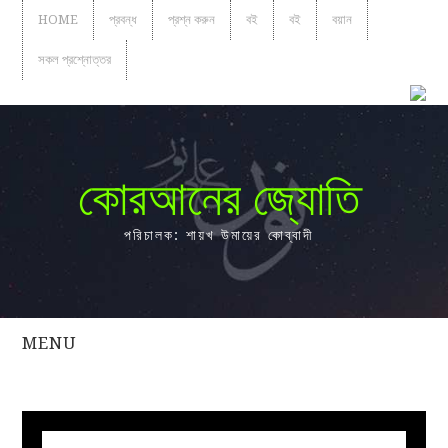
HOME
প্রবন্ধ
প্রশ্ন করুন
বই
বই
বয়ান
সকল প্রশ্নোত্তর
কোরআনের জ্যোতি
পরিচালক: শায়খ উমায়ের কোব্বাদী
MENU
সকল
প্রশ্নোত্তর
প্রবন্ধ