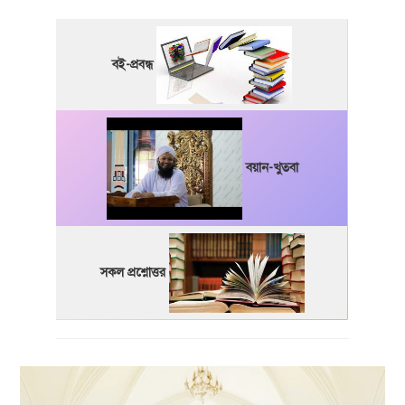
বই-প্রবন্ধ
বয়ান-খুতবা
সকল প্রশ্নোত্তর