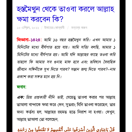
হস্তমৈথুন থেকে তাওবা করলে আল্লাহ
বয়ান
ক্ষমা করবেন কি?
১০ এপ্রিল, ২০২২
উমায়ের কোব্বাদী
মন্তব্য করুন
নারীদের
জিজ্ঞাসা–
১৪২৪
:
আমি ১৬ বছর হস্তমৈথুন করি। এখন আমার ১
পাতা
মিনিটের মধ্যে বীর্যপাত হয়ে যায়। আমি সত্যি বলছি, আমার ১
মিনিটের মধ্যে বীর্যপাত হয়। আমি যদি আল্লাহর কাছে তওবা করি
ইসলাহী
তাহলে কি আমার সব গুনাহ মাফ হবে এবং ভবিষ্যৎ বৈবাহিক
জীবনে সঙ্গিনীকে সুখ দিতে পারব? সন্তান জন্ম দিতে পারব?–নাম
মজলিস
প্রকাশ করা সঙ্গত মনে হয় নি।
জবাব:
প্রশ্ন
এক:
প্রিয় প্রশ্নকারী দীনি ভাই,
যেহেতু তাওবা করার পর আল্লাহ
করুন
তাআলা বান্দাকে ক্ষমা করে দেন, সুতরাং যিনি তাওবা করেছেন, তার
জন্য কর্তব্য হল, আল্লাহর রহমত হতে নিরাশ না হওয়া। দেখুন,
আল্লাহ তাআলা তো বলেছেন,
قُلْ يَاعِبَادِي الَّذِينَ أَسْرَفُوا عَلَى أَنْفُسِهِمْ لا تَقْنَطُوا مِنْ رَحْمَةِ