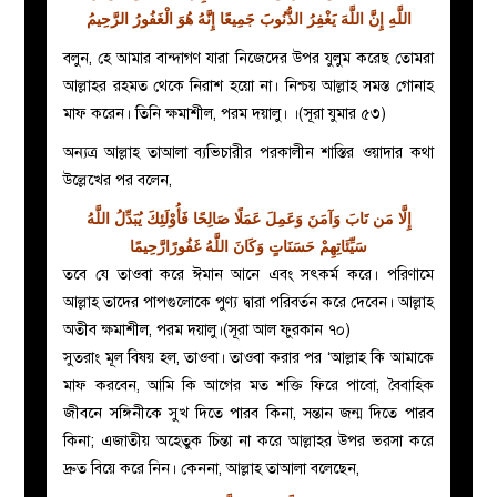
اللَّهِ إِنَّ اللَّهَ يَغْفِرُ الذُّنُوبَ جَمِيعًا إِنَّهُ هُوَ الْغَفُورُ الرَّحِيمُ
বলুন, হে আমার বান্দাগণ যারা নিজেদের উপর যুলুম করেছ তোমরা
আল্লাহর রহমত থেকে নিরাশ হয়ো না। নিশ্চয় আল্লাহ সমস্ত গোনাহ
মাফ করেন। তিনি ক্ষমাশীল, পরম দয়ালু। ।(সূরা যুমার ৫৩)
অন্যত্র আল্লাহ তাআলা ব্যভিচারীর পরকালীন শাস্তির ওয়াদার কথা
উল্লেখের পর বলেন,
إِلَّا مَن تَابَ وَآمَنَ وَعَمِلَ عَمَلًا صَالِحًا فَأُوْلَئِكَ يُبَدِّلُ اللَّهُ
سَيِّئَاتِهِمْ حَسَنَاتٍ وَكَانَ اللَّهُ غَفُورًارَّحِيمًا
তবে যে তাওবা করে ঈমান আনে এবং সৎকর্ম করে। পরিণামে
আল্লাহ তাদের পাপগুলোকে পুণ্য দ্বারা পরিবর্তন করে দেবেন। আল্লাহ
অতীব ক্ষমাশীল, পরম দয়ালু।(সূরা আল ফুরকান ৭০)
সুতরাং মূল বিষয় হল, তাওবা। তাওবা করার পর ‘আল্লাহ কি আমাকে
মাফ করবেন, আমি কি আগের মত শক্তি ফিরে পাবো, বৈবাহিক
জীবনে সঙ্গিনীকে সুখ দিতে পারব কিনা, সন্তান জন্ম দিতে পারব
কিনা; এজাতীয় অহেতুক চিন্তা না করে আল্লাহর উপর ভরসা করে
দ্রুত বিয়ে করে নিন। কেননা, আল্লাহ তাআলা বলেছেন,