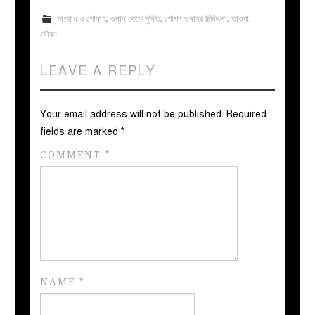
অপরাধ ও গোনাহ
,
গুনাহ থেকে মুক্তি
,
গোপন গুনাহর চিকিৎসা
,
তাওবা
,
যৌবন
LEAVE A REPLY
Your email address will not be published.
Required
fields are marked
*
COMMENT
*
NAME
*