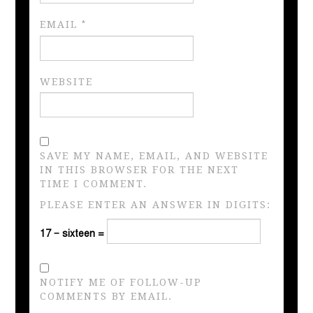
EMAIL
*
WEBSITE
SAVE MY NAME, EMAIL, AND WEBSITE
IN THIS BROWSER FOR THE NEXT
TIME I COMMENT.
PLEASE ENTER AN ANSWER IN DIGITS:
17 − sixteen =
NOTIFY ME OF FOLLOW-UP
COMMENTS BY EMAIL.