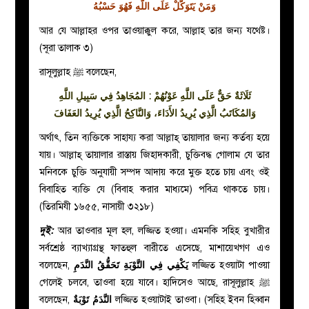
وَمَنْ يَتَوَكَّلْ عَلَى اللَّهِ فَهُوَ حَسْبُهُ
আর যে আল্লাহর ওপর তাওয়াক্কুল করে, আল্লাহ তার জন্য যথেষ্ট।
(সূরা তালাক ৩)
রাসূলুল্লাহ ﷺ বলেছেন,
ﺛَﻠَﺎﺛَﺔٌ ﺣَﻖٌّ ﻋَﻠَﻰ ﺍﻟﻠَّﻪِ ﻋَﻮْﻧُﻬُﻢْ : ﺍﻟﻤُﺠَﺎﻫِﺪُ ﻓِﻲ ﺳَﺒِﻴﻞِ ﺍﻟﻠَّﻪِ
ﻭَﺍﻟﻤُﻜَﺎﺗَﺐُ ﺍﻟَّﺬِﻱ ﻳُﺮِﻳﺪُ ﺍﻷَﺩَﺍﺀَ، ﻭَﺍﻟﻨَّﺎﻛِﺢُ ﺍﻟَّﺬِﻱ ﻳُﺮِﻳﺪُ ﺍﻟﻌَﻔَﺎﻑَ
অর্থাৎ, তিন ব্যক্তিকে সাহায্য করা আল্লাহ্ তায়ালার জন্য কর্তব্য হয়ে
যায়। আল্লাহ্ তায়ালার রাস্তায় জিহাদকারী, চুক্তিবদ্ধ গোলাম যে তার
মনিবকে চুক্তি অনুযায়ী সম্পদ আদায় করে মুক্ত হতে চায় এবং ওই
বিবাহিত ব্যক্তি যে (বিবাহ করার মাধ্যমে) পবিত্র থাকতে চায়।
(তিরমিযী ১৬৫৫, নাসায়ী ৩২১৮)
দুই:
আর তাওবার মূল হল, লজ্জিত হওয়া। এমনকি সহিহ বুখারীর
সর্বশ্রেষ্ঠ ব্যাখ্যাগ্রন্থ ফাতহুল বারীতে এসেছে, মাশায়েখগণ এও
বলেছেন,
يَكْفِي فِي التَّوْبَةِ تَحَقُّقُ النَّدَمِ
লজ্জিত হওয়াটা পাওয়া
গেলেই চলবে, তাওবা হয়ে যাবে। হাদিসেও আছে, রাসূলুল্লাহ ﷺ
বলেছেন,
النَّدَمُ تَوْبَةٌ
লজ্জিত হওয়াটাই তাওবা। (সহিহ ইবন হিব্বান