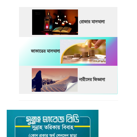
রোজার মাসআলা
জাকাতের মাসআলা
নারীদের জিজ্ঞাসা