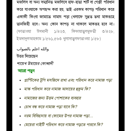
মজলিস বা অন্য সম্মানিত মজলিসে হাফ-হাতা শার্ট বা গেঞ্জী পরিধান
করে যাওয়াকে অপছন্দ করা হয়, তাই এরকম কাপড় পরিধান করে
একাকী কিংবা জামাতে নামায পড়া খেলাফে সুন্নত তথা মাকরূহে
তানজিহী হবে। অন্য কোন কাপড় না থাকলে মাকরূহ হবে না।
(ফাতাওয়া উসমানী ১/৪২৩, কিফায়াতুলমুফতী ৩/৪২৮,
ইমদাদুলআহকাম ১/৫৬১,৫৬৩ খুলাসাতুলফাতাওয়া ১/৫৮)
والله اعلم بالصواب
উত্তর দিয়েছেন
শায়েখ উমায়ের কোব্বাদী
আরো পড়ুন
প্লাস্টিকের টুপি মসজিদে রাখা এবং পরিধান করে নামাজ পড়া
মাস্ক পরিধান করে নামাজ আদায়ের হুকুম কি?
নামাজের জন্য উত্তম পোশাকের ব্যবহার
চোখ বন্ধ করে নামাজ পড়া যাবে কি?
নরম বিবিছানায় বা ফোমের উপর নামাজ পড়া…
মেয়েরা নাইটি পরিধান করে নামাজ পড়তে পারবে কি?