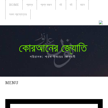
HOME
প্রবন্ধ
প্রশ্ন করুন
বই
বই
বয়ান
সকল প্রশ্নোত্তর
কোরআনের জ্যোতি
পরিচালক: শায়খ উমায়ের কোব্বাদী
MENU
সকল
প্রশ্নোত্তর
প্রবন্ধ