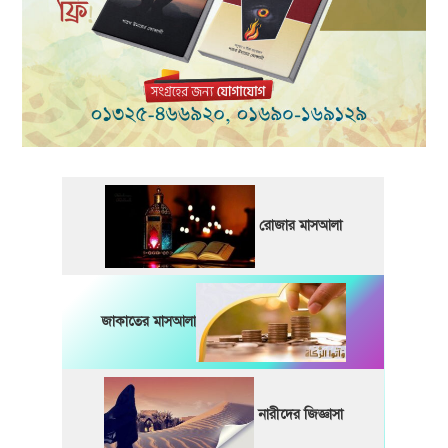
রোজার মাসআলা
জাকাতের মাসআলা
নারীদের জিজ্ঞাসা