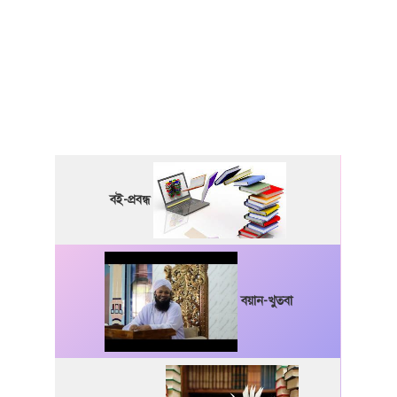
বই-প্রবন্ধ
বয়ান-খুতবা