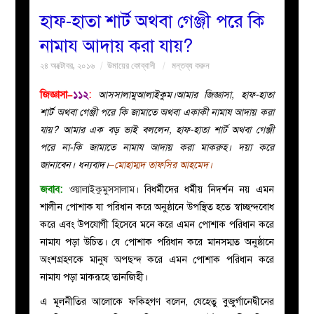
হাফ-হাতা শার্ট অথবা গেঞ্জী পরে কি
বয়ান
নামায আদায় করা যায়?
২৪ অক্টোবর, ২০১৬
উমায়ের কোব্বাদী
মন্তব্য করুন
নারীদের
জিজ্ঞাসা–
১১২
:
আসসালামুআলাইকুম।আমার জিজ্ঞাসা, হাফ-হাতা
পাতা
শার্ট অথবা গেঞ্জী পরে কি জামাতে অথবা একাকী নামায আদায় করা
যায়? আমার এক বড় ভাই বললেন, হাফ-হাতা শার্ট অথবা গেঞ্জী
ইসলাহী
পরে না-কি জামাতে নামায আদায় করা মাকরুহ। দয়া করে
জানাবেন। ধন্যবাদ।
–মোহাম্মদ তাফসির আহমেদ
।
মজলিস
জবাব:
ওয়ালাইকুমুসসালাম।
বিধর্মীদের ধর্মীয় নিদর্শন নয় এমন
শালীন পোশাক যা পরিধান করে অনুষ্ঠানে উপস্থিত হতে স্বাচ্ছন্দবোধ
প্রশ্ন
করে এবং উপযোগী হিসেবে মনে করে এমন পোশাক পরিধান করে
নামায পড়া উচিত। যে পোশাক পরিধান করে মানসম্মত অনুষ্ঠানে
করুন
অংশগ্রহণকে মানুষ অপছন্দ করে এমন পোশাক পরিধান করে
নামায পড়া মাকরূহে তানজিহী।
এ মূলনীতির আলোকে ফকিহগণ বলেন, যেহেতু বুজুর্গানেদ্বীনের