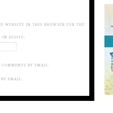
ND WEBSITE IN THIS BROWSER FOR THE
IN DIGITS:
 COMMENTS BY EMAIL.
 BY EMAIL.