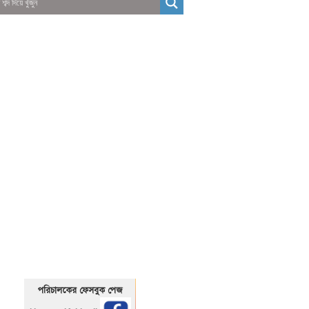
01325466920
1325466920
পরিচালকের ফেসবুক পেজ