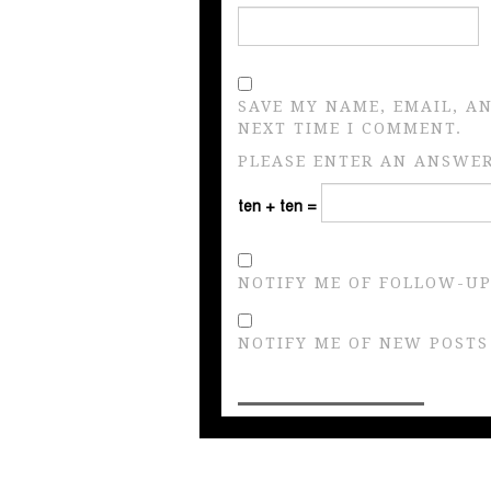
SAVE MY NAME, EMAIL, A
NEXT TIME I COMMENT.
PLEASE ENTER AN ANSWER 
ten + ten =
NOTIFY ME OF FOLLOW-UP
NOTIFY ME OF NEW POSTS