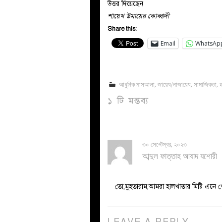
উত্তর দিয়েছেন
শায়েখ উমায়ের কোব্বাদী
Share this:
Email
WhatsAp
আধুনিক মাসআলা
,
জায়েয/নাজায়েয
,
সামাজিকতা
,
হ
১ টি মন্তব্য
৩০ সেপ্টেম্বর, ২০২৩
আব্দুল ফাত্তাহ আযাদ যশোরী
তো,মুহতারাম,আমরা হালখাতার মিষ্টি এনে
LEAVE A REPLY