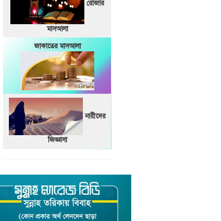
রোজার
মাসআলা
জাকাতের মাসআলা
নারীদের
জিজ্ঞাসা