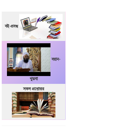
বই-প্রবন্ধ
বয়ান-
খুতবা
সকল প্রশ্নোত্তর