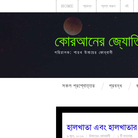
HOME
প্রবন্ধ
প্রশ্ন করুন
বই
কোরআনের জ্যোত
পরিচালক: শায়খ উমায়ের কোব্বাদী
সকল প্রশ্নোত্তর
প্রবন্ধ
হালখাতা এবং হালখাতার 
৯ জুন, ২০১৬
উমায়ের কোব্বাদী
১ টি মন্তব্য