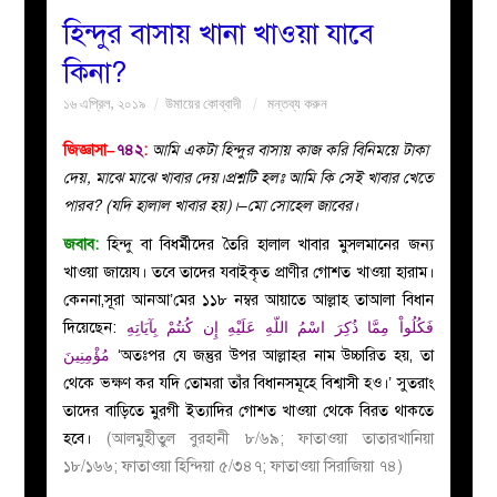
হিন্দুর বাসায় খানা খাওয়া যাবে
বয়ান
কিনা?
১৬ এপ্রিল, ২০১৯
উমায়ের কোব্বাদী
মন্তব্য করুন
নারীদের
জিজ্ঞাসা–
৭৪২
:
আমি একটা হিন্দুর বাসায় কাজ করি বিনিময়ে টাকা
পাতা
দেয়, মাঝে মাঝে খাবার দেয়।প্রশ্নটি হলঃ আমি কি সেই খাবার খেতে
পারব? (যদি হালাল খাবার হয়)।–মো সোহেল জাবের।
ইসলাহী
জবাব:
হিন্দু বা বিধর্মীদের তৈরি হালাল খাবার মুসলমানের জন্য
খাওয়া জায়েয। তবে তাদের যবাইকৃত প্রাণীর গোশত খাওয়া হারাম।
মজলিস
কেননা,সূরা আনআ’মের ১১৮ নম্বর আয়াতে আল্লাহ তাআলা বিধান
দিয়েছেন:
فَكُلُواْ مِمَّا ذُكِرَ اسْمُ اللّهِ عَلَيْهِ إِن كُنتُمْ بِآيَاتِهِ
প্রশ্ন
مُؤْمِنِينَ
‘অতঃপর যে জন্তুর উপর আল্লাহর নাম উচ্চারিত হয়, তা
থেকে ভক্ষণ কর যদি তোমরা তাঁর বিধানসমূহে বিশ্বাসী হও।’ সুতরাং
করুন
তাদের বাড়িতে মুরগী ইত্যাদির গোশত খাওয়া থেকে বিরত থাকতে
হবে।
(আলমুহীতুল বুরহানী ৮/৬৯; ফাতাওয়া তাতারখানিয়া
১৮/১৬৬; ফাতাওয়া হিন্দিয়া ৫/৩৪৭; ফাতাওয়া সিরাজিয়া ৭৪)