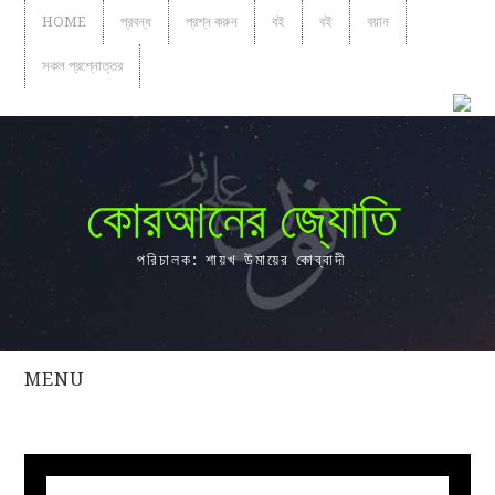
HOME
প্রবন্ধ
প্রশ্ন করুন
বই
বই
বয়ান
সকল প্রশ্নোত্তর
কোরআনের জ্যোতি
পরিচালক: শায়খ উমায়ের কোব্বাদী
MENU
সকল
প্রশ্নোত্তর
প্রবন্ধ