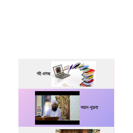
বই-প্রবন্ধ
বয়ান-খুতবা