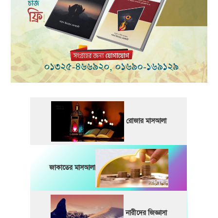
রোজার মাসআলা
জাকাতের মাসআলা
নারীদের জিজ্ঞাসা