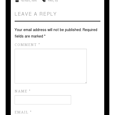
আখেরাত
,
বিবিধ
সঙ্গীত
,
হুর
LEAVE A REPLY
Your email address will not be published.
Required
fields are marked
*
COMMENT
*
NAME
*
EMAIL
*