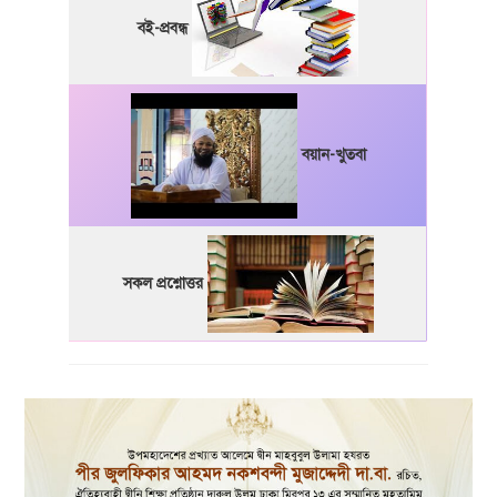
বই-প্রবন্ধ
বয়ান-খুতবা
সকল প্রশ্নোত্তর