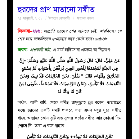
হুরদের প্রাণ মাতানো সঙ্গীত
বয়ান
২৫ জানুয়ারি, ২০১৮
উমায়ের কোব্বাদী
মন্তব্য করুন
নারীদের
জিজ্ঞাসা–
২৬৬
:
জান্নাতি হুরদের শের জানতে চাই, আরবিসহ। যে
শের শুনে জান্নাতিদের ৫০হাজার বছর কেটে যাবে। sabbir
পাতা
জবাব:
প্রশ্নকারী ভাই,
এ মর্মে হাদিসে যা এসেছে তা নিম্নরূপ-
عَنْ عَلِيٍّ، قَالَ: قَالَ رَسُولُ اللَّهِ صَلَّى اللَّهُ عَلَيْهِ وَسَلَّمَ: «إِنَّ
ইসলাহী
فِي الجَنَّةِ لَمُجْتَمَعًا لِلْحُورِ العِينِ يُرَفِّعْنَ بِأَصْوَاتٍ لَمْ يَسْمَعِ
الخَلَائِقُ مِثْلَهَا»، قَالَ: ” يَقُلْنَ: نَحْنُ الخَالِدَاتُ فَلَا نَبِيدُ، وَنَحْنُ
মজলিস
النَّاعِمَاتُ فَلَا نَبْأَسُ، وَنَحْنُ الرَّاضِيَاتُ فَلَا نَسْخَطُ، طُوبَى لِمَنْ
كَانَ لَنَا وَكُنَّا لَهُ
প্রশ্ন
অর্থাৎ, আলী রাযি. থেকে বর্ণিত, রাসূলুল্লাহ
ﷺ
বলেন, জান্নাতের
করুন
মধ্যে হুরদের একটি সমষ্টি থাকবে, যারা এমন মধুর সুরে সঙ্গীত
গাবে, আল্লাহর কোন সৃষ্টি এত সুন্দর কণ্ঠের সঙ্গীত আর কোনো দিন
শোনে নি। তারা এ বলে গাইবে-
نَحْنُ الخَالِدَاتُ فَلَا نَبِيدُ++ وَنَحْنُ النَّاعِمَاتُ فَلَا نَبْأَسُ