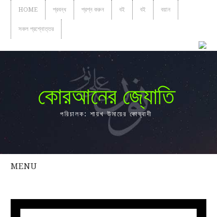
HOME
প্রবন্ধ
প্রশ্ন করুন
বই
বই
বয়ান
সকল প্রশ্নোত্তর
কোরআনের জ্যোতি
পরিচালক: শায়খ উমায়ের কোব্বাদী
MENU
সকল
প্রশ্নোত্তর
প্রবন্ধ