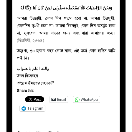
وَنَحْنُ الرَّاضِيَاتُ فَلَا نَسْخَطُ++طُوبَى لِمَنْ كَانَ لَنَا وَكُنَّا لَهُ
‘আমরা চিরস্থায়ী, কোন দিন খতম হবো না, আমরা চিরসুখী,
কোনদিন দুঃখী হবো না। আমরা চিরসন্তুষ্ট, কোন দিন অসন্তুষ্ট হবো
না, সুসংবাদ, আমরা যাদের জন্য এবং যারা আমাদের জন্য।
(তিরমিযী, ২৫৬৪)
উল্লেখ্য, ৫০ হাজার বছর কেটে যাবে, এই মর্মে কোন হাদিস আমি
পাই নি।
والله اعلم بالصواب
উত্তর দিয়েছেন
শায়েখ উমায়ের কোব্বাদী
Share this:
Email
WhatsApp
Telegram