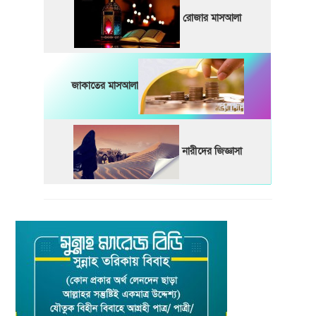
রোজার মাসআলা
জাকাতের মাসআলা
নারীদের জিজ্ঞাসা