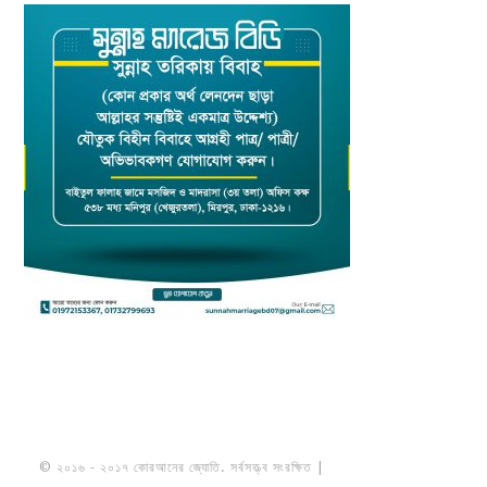
© ২০১৬ - ২০১৭ কোরআনের জ্যোতি. সর্বসত্ত্ব সংরক্ষিত |
মাওলানা উমায়ের কোব্বাদী