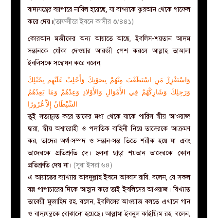
বাদ্যযন্ত্রের ব্যাপারে নাযিল হয়েছে, যা বান্দাকে কুরআন থেকে গাফেল
করে দেয়।
(তাফসীরে ইবনে কাসীর ৩/৪৪১)
কোরআন মজীদের অন্য আয়াতে আছে, ইবলিস-শয়তান আদম
সন্তানকে ধোঁকা দেওয়ার আরজী পেশ করলে আল্লাহ তাআলা
ইবলিসকে সম্বোধন করে বলেন,
وَاسْتَفْزِزْ مَنِ اسْتَطَعْتَ مِنْهُمْ بِصَوْتِكَ وَأَجْلِبْ عَلَيْهِم بِخَيْلِكَ
وَرَجِلِكَ وَشَارِكْهُمْ فِي الأَمْوَالِ وَالأَوْلادِ وَعِدْهُمْ وَمَا يَعِدُهُمُ
الشَّيْطَانُ إِلاَّ غُرُورًا
তুই সত্যচ্যুত করে তাদের মধ্য থেকে যাকে পারিস স্বীয় আওয়াজ
দ্বারা, স্বীয় অশ্বারোহী ও পদাতিক বাহিনী নিয়ে তাদেরকে আক্রমণ
কর, তাদের অর্থ-সম্পদ ও সন্তান-সন্ত তিতে শরীক হয়ে যা এবং
তাদেরকে প্রতিশ্রুতি দে। ছলনা ছাড়া শয়তান তাদেরকে কোন
প্রতিশ্রুতি দেয় না।
(সূরা ইসরা ৬৪)
এ আয়াতের ব্যাখ্যায় আবদুল্লাহ ইবনে আব্বাস রাযি. বলেন, যে সকল
বস্তু পাপাচারের দিকে আহ্বান করে তাই ইবলিসের আওয়াজ। বিখ্যাত
তাবেয়ী মুজাহিদ রহ. বলেন, ইবলিসের আওয়াজ বলতে এখানে গান
ও বাদ্যযন্ত্রকে বোঝানো হয়েছে। আল্লামা ইবনুল কাইয়্যিম রহ. বলেন,