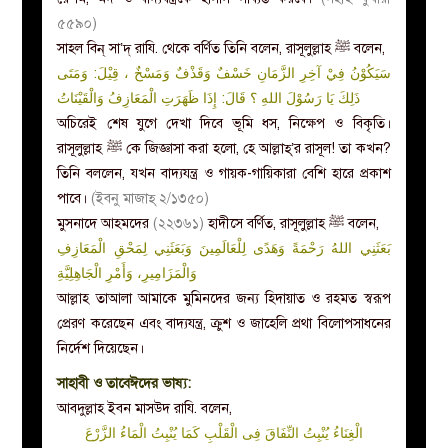
৫৫৯০)
সাহল বিন্ সা’দ্ রাযি. থেকে বর্ণিত তিনি বলেন, রাসূলুল্লাহ
ﷺ
বলেন,
سَيَكُوْنُ فِيْ آخِرِ الزَّمَانِ خَسْفٌ وَقَذْفٌ وَمَسْخٌ ، قِيْلَ: وَمَتَى
ذَلِكَ يَا رَسُوْلَ اللهِ ؟ قَالَ: إِذَا ظَهَرَتِ
الْمَعَازِفُ وَالْقَيْنَاتُ
অচিরেই শেষ যুগে দেখা দিবে ভূমি ধস, নিক্ষেপ ও বিকৃতি।
রাসূলুল্লাহ
ﷺ
কে জিজ্ঞাসা করা হলো, হে আল্লাহ্’র রাসূল! তা কখন?
তিনি বললেন, যখন বাদ্যযন্ত্র ও গায়ক-গায়িকারা বেশি হারে প্রকাশ
পাবে।
(ইবনু মাজাহ্ ২/১৩৫০)
মুসনাদে আহমদের
(২২৩৬১)
হাদীসে বর্ণিত, রাসূলুল্লাহ
ﷺ
বলেন,
بَعَثَنِي اللهُ رَحْمَةً وَهَدًى لِلْعَالَمِينَ وَبَعَثَنِي لِمَحْقِ الْمَعَازِفِ
وَالْمَزَامِيرِ، وَأَمْرِ الْجَاهِلِيَّةِ
আল্লাহ তাআলা আমাকে মুমিনদের জন্য হিদায়াত ও রহমত স্বরূপ
প্রেরণ করেছেন এবং বাদ্যযন্ত্র, ক্রুশ ও জাহেলি প্রথা বিলোপসাধনের
নির্দেশ দিয়েছেন।
সাহাবী ও তাবেঈদের ভাষ্য:
আবদুল্লাহ ইবন মাসউদ রাযি. বলেন,
الْغِنَاءُ يُنْبِتُ النِّفَاقَ فِى الْقَلْبِ كَمَا يُنْبِتُ الْمَاءُ الزَّرْعَ