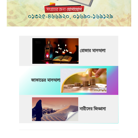
রোজার মাসআলা
জাকাতের মাসআলা
নারীদের জিজ্ঞাসা