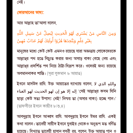
নেই।
কোরআনের ভাষ্য:
আর আল্লাহ তা’আলা বলেন,
وَمِنَ النَّاسِ مَنْ يَشْتَرِي لَهْوَ الْحَدِيثِ لِيُضِلَّ عَنْ سَبِيلِ اللَّهِ
بِغَيْرِ عِلْمٍ وَيَتَّخِذَهَا هُزُوًا أُولَئِكَ لَهُمْ عَذَابٌ مُهِينٌ
মানুষের মধ্যে কেউ কেউ এমনও রয়েছে যারা অজ্ঞতায় লোকেদেরকে
আল্লাহ্‌র পথ হতে বিচ্যুত করার জন্য অসাড় বাক্য বেছে নেয় এবং
আল্লাহ্‌র প্রদর্শিত পথ নিয়ে ঠাট্টা-বিদ্রূপ করে। ওদেরই জন্য রয়েছে
অবমাননাকর শাস্তি।
(সূরা লুকমান ৬ আয়াত)
ইবনে মাসঊদ রাযি. উক্ত আয়াতের ব্যাখ্যায় বলেন, واللهِ الذي لا
إله إلا هو إن لهو الحديث لهو الغناء ‘সেই আল্লাহ্‌র কসম যিনি
ছাড়া কেউ সত্য উপাস্য নেই! নিশ্চয় তা (অসার বাক্য) হচ্ছে গান।’
(তাফসীরে ইবনে কাছীর ৮/৩,৪)
আবদুল্লাহ ইবনে আব্বাস রাযি. আবদুল্লাহ ইবনে উমর রাযি. একই
কথা বলেন। তাবেয়ী সায়ীদ ইবনে যুবাইর থেকেও অনুরূপ মত বর্ণিত
হয়েছে। বিখ্যাত তাবেয়ী হাসান বসরী রহ. বলেন, উক্ত আয়াত গান ও