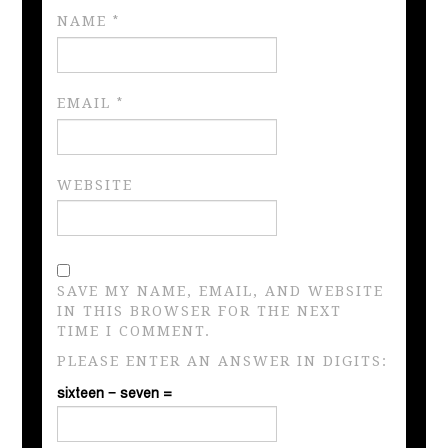
NAME
*
EMAIL
*
WEBSITE
SAVE MY NAME, EMAIL, AND WEBSITE
IN THIS BROWSER FOR THE NEXT
TIME I COMMENT.
PLEASE ENTER AN ANSWER IN DIGITS:
sixteen − seven =