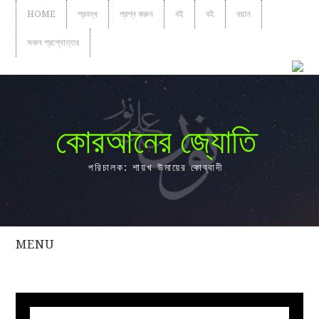
HOME
প্রবন্ধ
প্রশ্ন করুন
বই
বই
বয়ান
সকল প্রশ্নোত্তর
কোরআনের জ্যোতি
পরিচালক: শায়খ উমায়ের কোব্বাদী
MENU
সকল
প্রশ্নোত্তর
প্রবন্ধ