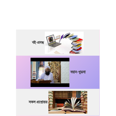
বই-প্রবন্ধ
বয়ান-খুতবা
সকল প্রশ্নোত্তর