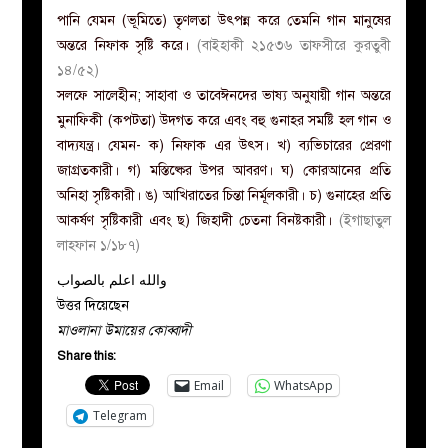
পানি যেমন (ভূমিতে) তৃণলতা উৎপন্ন করে তেমনি গান মানুষের
অন্তরে নিফাক সৃষ্টি করে।
(বাইহাকী ২১৫৩৬ তাফসীরে কুরতুবী
১৪/৫২)
সলফে সালেহীন; সাহাবা ও তাবেঈনদের ভাষ্য অনুযায়ী গান অন্তরে
মুনাফিকী (কপটতা) উদগত করে এবং বহু গুনাহর সমষ্টি হল গান ও
বাদ্যযন্ত্র। যেমন- ক) নিফাক এর উৎস। খ) ব্যভিচারের প্রেরণা
জাগ্রতকারী। গ) মস্তিষ্কের উপর আবরণ। ঘ) কোরআনের প্রতি
অনিহা সৃষ্টিকারী। ঙ) আখিরাতের চিন্তা নির্মূলকারী। চ) গুনাহের প্রতি
আকর্ষণ সৃষ্টিকারী এবং ছ) জিহাদী চেতনা বিনষ্টকারী।
(ইগাছাতুল
লাহফান ১/১৮৭)
والله اعلم بالصواب
উত্তর দিয়েছেন
মাওলানা উমায়ের কোব্বাদী
Share this:
Email
WhatsApp
Telegram