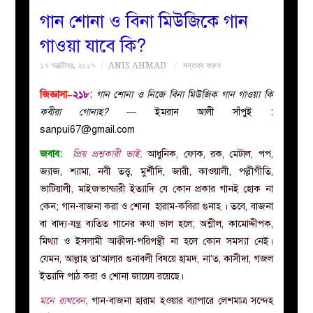
গান শোনা ও বিনা মিউজিকে গান
বয়ান
গাওয়া যাবে কি?
১৭ অক্টোবর, ২০১৭
ANIS AHMAD
মন্তব্য করুন
নারীদের
জিজ্ঞাসা–
২১৮
:
গান শোনা ও নিজে বিনা মিউজিক গান গাওয়া কি
পাতা
কবীরা গোনাহ?
— ইমরান আলী সাঁপুই
:
sanpui67@gmail.com
ইসলাহী
জবাব:
প্রিয় প্রশ্নকারী ভাই,
আধুনিক, ফোক, রক, মেটাল, পপ,
জ্যাজ, শ্যামা, নবী তত্ত্ব, মুর্শীদি, জারী, কাওয়ালী, পল্লীগীতি,
মজলিস
ভাটিয়ালী, মাইজভান্ডারী ইত্যাদি যে কোন প্রকার গানই হোক না
কেন; গান-বাজনা করা ও শোনা হারাম-কবিরা গুনাহ । তবে, বাজনা
প্রশ্ন
বা বাদ্য-যন্ত্র ব্যতিত গানের কথা ভাল হলে; অশ্লীল, কামোদ্দীপক,
মিথ্যা ও ইসলামী আক্বীদা-পরিপন্থী না হলে কোন সমস্যা নেই।
করুন
যেমন, আল্লাহ তা’আলার গুনাবলী বিষয়ে হামদ, না’ত, কাসীদা, গজল
ইত্যাদি পাঠ করা ও শোনা জায়েয রয়েছে।
মনে রাখবেন,
গান-বাজনা হারাম হওয়ার ব্যাপারে লেশমাত্র সন্দেহ