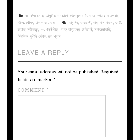
আদব/আখলাক
,
আধুনিক মাসআলা
,
খেলাধুলা ও বিনোদন
,
গোনাহ ও অপরাধ
,
বিবিধ
,
যৌবন
,
হালাল ও হারাম
আধুনিক
,
কাওয়ালী
,
গান
,
গান-বাজনা
,
জারী
,
জ্যাজ
,
নবী তত্ত্ব
,
পপ
,
পল্লীগীতি
,
ফোক
,
বাদ্যযন্ত্র
,
ভাটিয়ালী
,
মাইজভান্ডারী
,
মিউজিক
,
মুর্শীদি
,
মেটাল
,
রক
,
শ্যামা
LEAVE A REPLY
Your email address will not be published.
Required
fields are marked
*
COMMENT
*