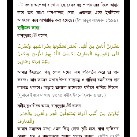
এটা বলার অপেক্ষা রাখে না যে, যেসব বস্তু পাপাচারের দিকে আহ্বান
করে তার মধ্যে গান-বাদ্যই সেরা। এজন্যই একে ইবলিসের
আওয়াজ বলে আখ্যায়িত করা হয়েছে।
(ইগাছাতুল লাহফান ১/১৯৯)
হাদীসের ভাষ্য:
রাসূলুল্লাহ
ﷺ
বলেন,
لَيَشْرَبَنَّ أُنَاسٌ مِنْ أُمَّتِى الْخَمْرَ يُسَمُّونَهَا بِغَيْرِ اسْمِهَا وَتُضْرَبُ
عَلَى رُءُوسِهِمُ الْمَعَازِفُ يَخْسِفُ اللَّهُ بِهِمُ الأَرْضَ وَيَجْعَلُ
مِنْهُمْ قِرَدَةً وَخَنَازِيرَ
আমার উম্মতের কিছু লোক মদের নাম পরিবর্তন করে তা পান
করবে। আর তাদের মাথার উপর বাদ্যযন্ত্র ও গায়িকা রমনীদের গান
বাজতে থাকবে। আল্লাহ তাআলা তাদেরকে যমীনে ধ্বসিয়ে দিবেন।
(সুনানে ইবনে মাজাহ ৪০২০ সহীহ ইবনে হিব্বান ৬৭৫৮)
সহীহ বুখারীতে আছে, রাসূলুল্লাহ
ﷺ
বলেন,
لَيَكُونَنَّ مِنْ أُمَّتِي أَقْوَامٌ يَسْتَحِلُّونَ الْحِرَ وَالْحَرِيرَ وَالْخَمْرَ
وَالْمَعَازِفَ
আমার উম্মতের মধ্যে এমন কিছু লোক সৃষ্টি হবে, যারা ব্যভিচার,
রেশম, মদ ও বাদ্যযন্ত্রকে হালাল সাব্যস্ত করবে।
(সহীহ বুখারী