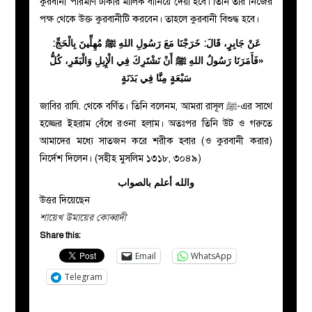
কুরবানী পরিমাণ টাকার মালিক বানিয়ে দেয়া হবে। তিনি তার নিজের
পক্ষ থেকে উক্ত কুরবানীটি করবেন। তাহলে কুরবানী বিশুদ্ধ হবে।
عَنْ جَابِرٍ، قَالَ: خَرَجْنَا مَعَ رَسُولِ اللهِ ﷺ مُهِلِّينَ بِالْحَجِّ:
«فَأَمَرَنَا رَسُولُ اللهِ ﷺ أَنْ نَشْتَرِكَ فِي الْإِبِلِ وَالْبَقَرِ، كُلُّ
سَبْعَةٍ مِنَّا فِي بَدَنَةٍ
জাবির রাযি. থেকে বর্ণিত। তিনি বলেনম, আমরা রাসূল ﷺ-এর সাথে
হজ্জের ইহরাম বেঁধে রওনা হলাম। অতঃপর তিনি উট ও গরুতে
আমাদের মধ্যে সাতজন করে শরীক হবার (ও কুরবানী করার)
নির্দেশ দিলেন। (সহীহ মুসলিম ১৩১৮, ৩০৪৯)
والله أعلم بالصواب
উত্তর দিয়েছেন
শায়েখ উমায়ের কোব্বাদী
Share this:
Email
WhatsApp
Telegram