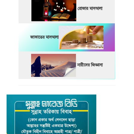
রোজার মাসআলা
জাকাতের মাসআলা
নারীদের জিজ্ঞাসা