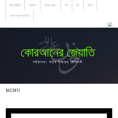
HOME
প্রবন্ধ
প্রশ্ন করুন
বই
বই
বয়ান
সকল প্রশ্নোত্তর
কোরআনের জ্যোতি
পরিচালক: শায়খ উমায়ের কোব্বাদী
MENU
সকল
প্রশ্নোত্তর
প্রবন্ধ