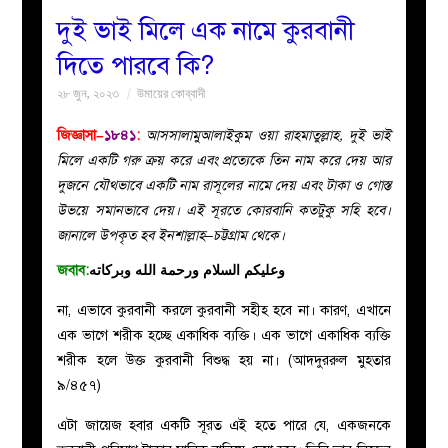
দুই ভাই মিলে এক নামে কুরবানী
বয়ান
দিতে পারবে কি?
২৮ জুন, ২০২৩
উমায়ের কোব্বাদী
নারীদের
জিজ্ঞাসা–
১৮৪১
:
আসসালামুআলাইকুম ওয়া রাহমাতুল্লাহ, দুই ভাই
পাতা
মিলে একটি গরু ক্রয় করে এবং প্রত্যেকে তিন নাম করে দেয় আর
দুজনে যৌথভাবে একটি নাম রাসূলের নামে দেয় এবং টাকা ও গোস্ত
ইসলাহী
উভয়ে সমানভাবে দেয়। এই সূরতে কোরবানি কতটুকু সহি হবে।
জানালে উপকৃত হব ইনশাল্লাহ–
চট্টগ্রাম থেকে।
মজলিস
জবাব:
وعليكم السلام ورحمة الله وبركاته
প্রশ্ন
না, এভাবে কুরবানী করলে কুরবানী সহীহ হবে না। কারণ, এখানে
এক ভাগে শরীক হচ্ছে একাধিক ব্যক্তি। এক ভাগে একাধিক ব্যক্তি
করুন
শরীক হলে উক্ত কুরবানী বিশুদ্ধ হয় না। (আদদুররুল মুহতার
৯/৪৫৭)
এটা জায়েজ হবার একটি সূরত এই হতে পারে যে, একজনকে