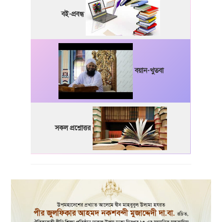
বই-প্রবন্ধ
বয়ান-খুতবা
সকল প্রশ্নোত্তর