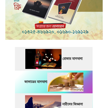
রোজার মাসআলা
জাকাতের মাসআলা
নারীদের জিজ্ঞাসা