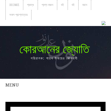
HOME
প্রবন্ধ
প্রশ্ন করুন
বই
বই
বয়ান
সকল প্রশ্নোত্তর
কোরআনের জ্যোতি
পরিচালক: শায়খ উমায়ের কোব্বাদী
MENU
সকল
প্রশ্নোত্তর
প্রবন্ধ