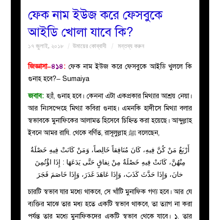
ফেক নাম ইউজ করে ফেসবুকে
বয়ান
আইডি খোলা যাবে কি?
১৭ জুলাই, ২০১৮
উমায়ের কোব্বাদী
মন্তব্য করুন
নারীদের
জিজ্ঞাসা–
৪১৪
:
ফেক নাম ইউজ করে ফেসবুকে আইডি খুললে কি
পাতা
গুনাহ হবে?– Sumaiya
জবাব:
হ্যাঁ, গুনাহ হবে। কেননা এটা একপ্রকার মিথ্যার আশ্রয় নেয়া।
ইসলাহী
আর নিঃসন্দেহে মিথ্যা কবিরা গুনাহ। এমনকি হাদীসে মিথ্যা বলার
স্বভাবকে মুনাফিকের আলামত হিসেবে চিহ্নিত করা হয়েছে। আব্দুল্লাহ
মজলিস
ইবনে আমর রাযি. থেকে বর্ণিত, রাসূলুল্লাহ ﷺ বলেছেন,
প্রশ্ন
أَرْبَعٌ مَنْ كُنَّ فِيهِ، كَانَ مُنَافِقاً خَالِصاً، وَمَنْ كَانَتْ فِيهِ خَصْلَةٌ
مِنْهُنَّ، كَانَتْ فِيهِ خَصْلَةٌ مِنْ نِفاقٍ حَتَّى يَدَعَهَا : إِذَا اؤْتُمِنَ
করুন
خانَ، وَإِذَا حَدَّثَ كَذَبَ، وَإِذَا عَاهَدَ غَدَرَ، وَإِذَا خَاصَمَ فَجَرَ
চারটি স্বভাব যার মধ্যে থাকবে, সে খাঁটি মুনাফিক গণ্য হবে। আর যে
ব্যক্তির মাঝে তার মধ্য হতে একটি স্বভাব থাকবে, তা ত্যাগ না করা
পর্যন্ত তার মধ্যে মুনাফিকদের একটি স্বভাব থেকে যাবে। ১. তার