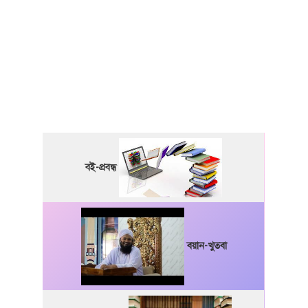
বই-প্রবন্ধ
বয়ান-খুতবা