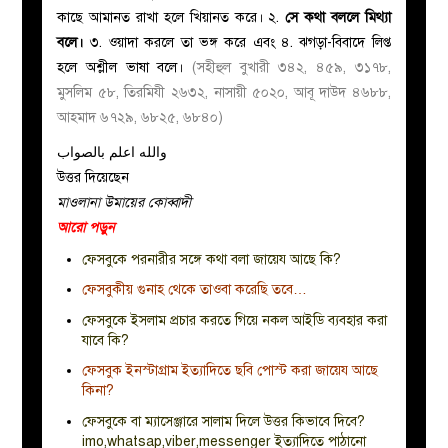
কাছে আমানত রাখা হলে খিয়ানত করে। ২.
সে কথা বললে মিথ্যা
বলে।
৩. ওয়াদা করলে তা ভঙ্গ করে এবং ৪. ঝগড়া-বিবাদে লিপ্ত
হলে অশ্লীল ভাষা বলে।
(সহীহুল বুখারী ৩৪২
,
৪৫৯
,
৩১৭৮
,
মুসলিম ৫৮
,
তিরমিযী ২৬৩২
,
নাসায়ী ৫০২০
,
আবূ দাউদ ৪৬৮৮
,
আহমাদ ৬৭২৯
,
৬৮২৫
,
৬৮৪০)
والله اعلم بالصواب
উত্তর দিয়েছেন
মাওলানা উমায়ের কোব্বাদী
আরো পড়ুন
ফেসবুকে পরনারীর সঙ্গে কথা বলা জায়েয আছে কি?
ফেসবুকীয় গুনাহ থেকে তাওবা করেছি তবে…
ফেসবুকে ইসলাম প্রচার করতে গিয়ে নকল আইডি ব্যবহার করা
যাবে কি?
ফেসবুক ইনস্টাগ্রাম ইত্যাদিতে ছবি পোস্ট করা জায়েয আছে
কিনা?
ফেসবুকে বা ম্যাসেঞ্জারে সালাম দিলে উত্তর কিভাবে দিবে?
imo,whatsap,viber,messenger ইত্যাদিতে পাঠানো