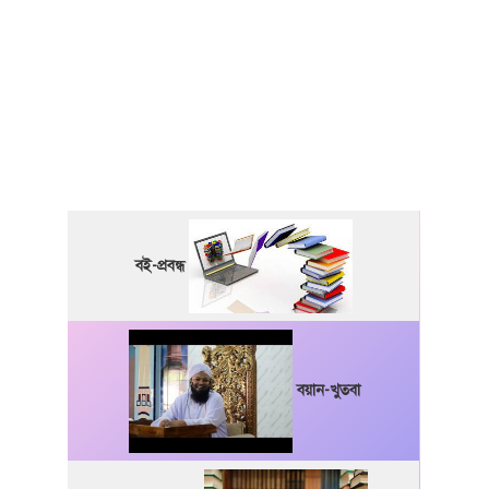
বই-প্রবন্ধ
বয়ান-খুতবা