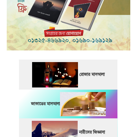
রোজার মাসআলা
জাকাতের মাসআলা
নারীদের জিজ্ঞাসা