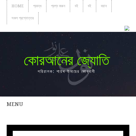
HOME
প্রবন্ধ
প্রশ্ন করুন
বই
বই
বয়ান
সকল প্রশ্নোত্তর
কোরআনের জ্যোতি
পরিচালক: শায়খ উমায়ের কোব্বাদী
MENU
সকল
প্রশ্নোত্তর
প্রবন্ধ