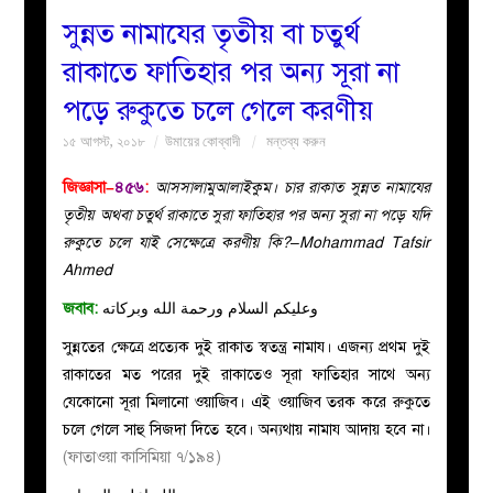
সুন্নত নামাযের তৃতীয় বা চতুর্থ
বয়ান
রাকাতে ফাতিহার পর অন্য সূরা না
পড়ে রুকুতে চলে গেলে করণীয়
নারীদের
১৫ আগস্ট, ২০১৮
উমায়ের কোব্বাদী
মন্তব্য করুন
পাতা
জিজ্ঞাসা–
৪৫৬
:
আসসালামুআলাইকুম। চার রাকাত সুন্নত নামাযের
তৃতীয় অথবা চতুর্থ রাকাতে সুরা ফাতিহার পর অন্য সুরা না পড়ে যদি
ইসলাহী
রুকুতে চলে যাই সেক্ষেত্রে করণীয় কি?–Mohammad Tafsir
Ahmed
মজলিস
জবাব:
وعليكم السلام ورحمة الله وبركاته
প্রশ্ন
সুন্নতের ক্ষেত্রে প্রত্যেক দুই রাকাত স্বতন্ত্র নামায। এজন্য প্রথম দুই
রাকাতের মত পরের দুই রাকাতেও সূরা ফাতিহার সাথে অন্য
করুন
যেকোনো সূরা মিলানো ওয়াজিব। এই ওয়াজিব তরক করে রুকুতে
চলে গেলে সাহু সিজদা দিতে হবে। অন্যথায় নামায আদায় হবে না।
(ফাতাওয়া কাসিমিয়া ৭/১৯৪)