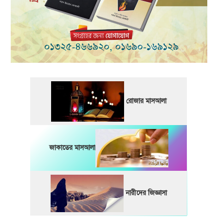
রোজার মাসআলা
জাকাতের মাসআলা
নারীদের জিজ্ঞাসা