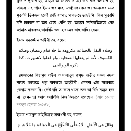
মুক্তাদি দু’জন হয়, তাহলে তা জায়েয আছে। আর যদি তিনজন হয়,
তাহলে এব্যাপারে ইমামদের মধ্যে মতানৈক্য রয়েছে। অনেকের মতে
মুক্তাদি তিনজন হলেই সেই জামাত মাকরুহে তাহরিমি। কিন্তু মুক্তাদি
যদি চারজন বা তার চেয়ে বেশি হয়, তাহলে সর্বসম্মতিক্রমে সেই
জামাত মাকরুহে তাহরিমি তথা হারামের কাছাকাছি। যেমন,
ইমাম বদরুদ্দীন আইনী রহ. বলেন,
وصلاة النفل بالجماعة مكروهة ما خلا قيام رمضان وصلاة
الكسوف لأنه لم يفعلها الصحابة، ولو فعلوا لاشتهرت، كذا
ذكره الولوالجي
রমজানের কিয়ামুল লাইল ও সালাতুল কুসূফ ব্যতীত সকল নফল
নামায জামাতে পড়া মাকরূহে তাহরীমী। কেননা এটা সাহাবায়ে
কেরাম করেন নি। কেউ যদি তা করে থাকে তবে তা বিধি সম্মত হবে
না। যেমন তা ওয়াল ওয়ালিজি নিজ কিতাবে বলেছেন।
(আল বেনায়া
শরহুল হেদায়া ২/৫৫৮)
ইমাম শামসুল আইয়িম্মাহ সারাখসী রহ. বলেন,
وَقَالَ فِي الْأَصْلِ : لَا يُصَلَّى التَّطَوُّعُ فِي الْجَمَاعَةِ مَا خَلَا قِيَامَ