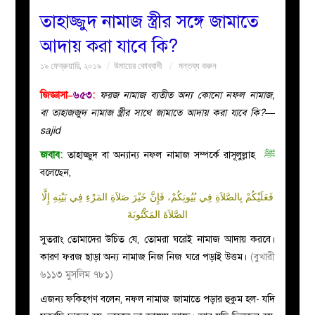
তাহাজ্জুদ নামাজ স্ত্রীর সঙ্গে জামাতে
বয়ান
আদায় করা যাবে কি?
১৯ ফেব্রুয়ারি, ২০১৯
উমায়ের কোব্বাদী
মন্তব্য করুন
নারীদের
জিজ্ঞাসা–
৬৫৩
:
ফরজ নামাজ ব্যতীত অন্য কোনো নফল নামাজ,
পাতা
বা
তাহাজজুদ নামাজ স্ত্রীর সাথে জামাতে আদায় করা যাবে কি?—
sajid
ইসলাহী
জবাব:
তাহাজ্জুদ বা অন্যান্য নফল নামাজ সম্পর্কে রাসূলুল্লাহ
ﷺ
বলেছেন,
মজলিস
فَعَلَيْكُمْ بِالصَّلاَةِ فِي بُيُوتِكُمْ، فَإِنَّ خَيْرَ صَلاَةِ المَرْءِ فِي بَيْتِهِ إِلَّا
প্রশ্ন
الصَّلاَةَ المَكْتُوبَةَ
সুতরাং তোমাদের উচিত যে, তোমরা ঘরেই নামাজ আদায় করবে।
করুন
কারণ ফরজ ছাড়া অন্য নামাজ নিজ নিজ ঘরে পড়াই উত্তম।
(বুখারী
৬১১৩ মুসলিম ৭৮১)
এজন্য ফকিহগণ বলেন, নফল নামাজ জামাতে পড়ার হুকুম হল- যদি