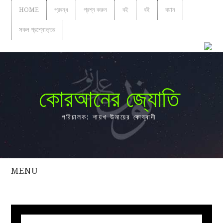
HOME
প্রবন্ধ
প্রশ্ন করুন
বই
বই
বয়ান
সকল প্রশ্নোত্তর
কোরআনের জ্যোতি
পরিচালক: শায়খ উমায়ের কোব্বাদী
MENU
সকল
প্রশ্নোত্তর
প্রবন্ধ