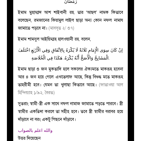
رَمَضَانَ
ইমাম মুহাম্মাদ আশ শাইবানী রহ. তার ‘আছল’ নামক কিতাবে
বলেছেন, রমজানের কিয়ামুল লাইল ছাড়া অন্য কোন নফল নামায
জামাতে পড়বে না।
(মাবসূত ২/ ৩৭)
ইমাম শামসুল আইয়িম্মাহ হালওয়ানী রহ. বলেন,
إنْ كَانَ سِوَى الْإِمَامِ ثَلَاثَةٌ لَا يُكْرَهُ بِالِاتِّفَاقِ وَفِي الْأَرْبَعِ اخْتَلَفَ
الْمَشَايِخُ وَالْأَصَحُّ أَنَّهُ يُكْرَهُ. هَكَذَا فِي الْخُلَاصَةِ.
ইমাম ছাড়া ৩ জন মুকতাদি হলে সকলের ঐক্যমতে মাকরূহ হবেনা
আর ৪ জন হয়ে গেলে এখতেলাফ আছে, কিন্তু বিশুদ্ধ মতে মাকরূহ
তাহরীমী হবে। যেমন তা খুলাছা কিতাবে আছে।
(ফাতাওয়া আল
হিন্দিয়্যাহ ১/৯২, বৈরত)
সুতরাং স্বামী-স্ত্রী এক সাথে নফল নামাজ জামাতে পড়তে পারবে। স্ত্রী
স্বামীর একতিদা করলে তা সহীহ হবে। তবে স্ত্রী স্বামীর বরাবর হয়ে
দাঁড়াবে না বরং একটু পিছনে দাঁড়াবে।
والله اعلم بالصواب
উত্তর দিয়েছেন