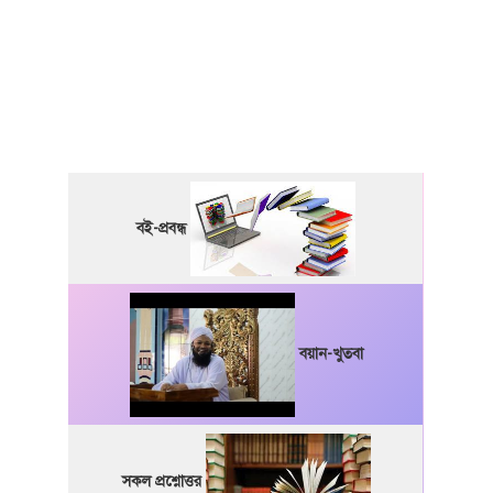
বই-প্রবন্ধ
বয়ান-খুতবা
সকল প্রশ্নোত্তর