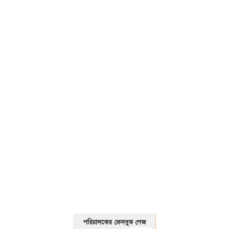
01325466920
পরিচালকের ফেসবুক পেজ