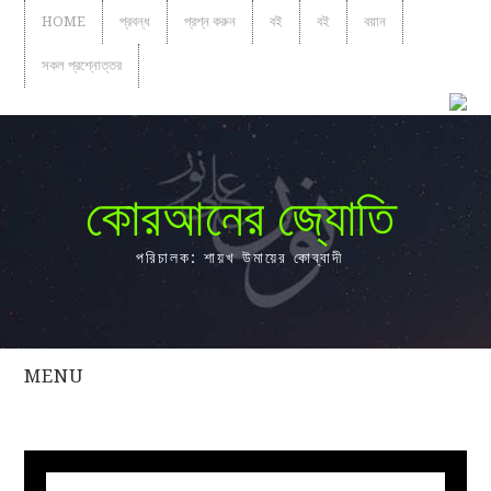
HOME
প্রবন্ধ
প্রশ্ন করুন
বই
বই
বয়ান
সকল প্রশ্নোত্তর
কোরআনের জ্যোতি
পরিচালক: শায়খ উমায়ের কোব্বাদী
MENU
সকল
প্রশ্নোত্তর
প্রবন্ধ