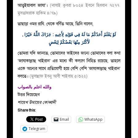
আত্বইয়াবাল জাযা’।
(নাসাই কুবরা ৮০২৪ ইবনে হিববান ৭২৭৭
মুসতাদরাক হাকিম ৪/৭৯)
তাছাড়া ওমর রাযি. থেকে বর্ণিত আছে, তিনি বলেন,
لَوْ يَعْلَمُ أَحَدُكُمْ مَا لَهُ فِي قَوْلِهِ لِأَخِيهِ : جَزَاكَ اللَّهُ خَيْرًا ,
لَأَكْثَرَ مِنْهَا بَعْضُكُمْ لِبَعْضٍ
তোমরা যদি জানতে, তোমাদের ভাইদের জন্যে তোমাদের বলা কথা
‘জাযাকাল্লাহু খাইরান’ এর মধ্যে কী কল্যাণ নিহিত রয়েছে, তাহলে
একে অন্যের সাথে প্রতিযোগী হয়ে বেশি বেশি ‘জাযাকাল্লাহু খাইরান’
বলতে।
(মুসান্নাফ ইবনু আবী শাইবাহ ৫/৩২২)
والله اعلم بالصواب
উত্তর দিয়েছেন
শায়েখ উমায়ের কোব্বাদী
Share this:
Email
WhatsApp
Telegram