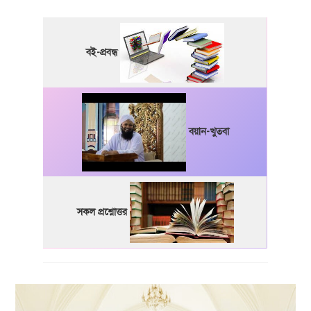
বই-প্রবন্ধ
বয়ান-খুতবা
সকল প্রশ্নোত্তর