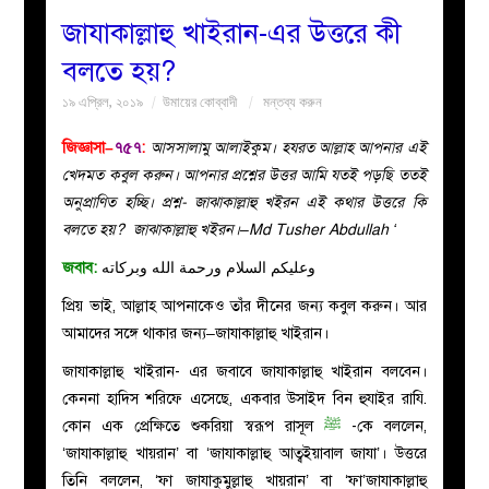
জাযাকাল্লাহু খাইরান-এর উত্তরে কী
বয়ান
বলতে হয়?
১৯ এপ্রিল, ২০১৯
উমায়ের কোব্বাদী
মন্তব্য করুন
নারীদের
জিজ্ঞাসা–
৭৫৭
:
আসসালামু আলাইকুম। হযরত আল্লাহ আপনার এই
পাতা
খেদমত কবুল করুন। আপনার প্রশ্নের উত্তর আমি যতই পড়ছি ততই
অনুপ্রাণিত হচ্ছি। প্রশ্ন- জাঝাকাল্লাহু খইরন এই কথার উত্তরে কি
ইসলাহী
বলতে হয়? জাঝাকাল্লাহু খইরন।–Md Tusher Abdullah ‘
জবাব:
وعليكم السلام ورحمة الله وبركاته
মজলিস
প্রিয় ভাই, আল্লাহ আপনাকেও তাঁর দীনের জন্য কবুল করুন। আর
প্রশ্ন
আমাদের সঙ্গে থাকার জন্য–জাযাকাল্লাহু খাইরান।
জাযাকাল্লাহু খাইরান- এর জবাবে জাযাকাল্লাহু খাইরান বলবেন।
করুন
কেননা হাদিস শরিফে এসেছে, একবার উসাইদ বিন হুযাইর রাযি.
কোন এক প্রেক্ষিতে শুকরিয়া স্বরূপ রাসূল
ﷺ
-কে বললেন,
‘জাযাকাল্লাহু খায়রান’ বা ‘জাযাকাল্লাহু আত্বইয়াবাল জাযা’। উত্তরে
তিনি বললেন, ‘ফা জাযাকুমুল্লাহু খায়রান’ বা ‘ফা’জাযাকাল্লাহু