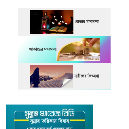
রোজার মাসআলা
জাকাতের মাসআলা
নারীদের জিজ্ঞাসা