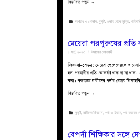
বিস্তারিত পড়ুন
→
অপরাধ ও গোনাহ
,
কুদৃষ্টি
,
গুনাহ থেকে মুক্তি
,
পারিবা
মেয়েরা পরপুরুষের প্রতি 
৮ মার্চ, ২০২৩
উমায়ের কোব্বাদী
জিজ্ঞাসা–১৭৬৫: মেয়েরা ছেলেদেরকে খায়েসাত
হল, পরনারীর প্রতি -আকর্ষণ থাক বা না থাক- এ
করা। পক্ষান্তরে নারীদের পর্দার বেলায় ফিকাহব
বিস্তারিত পড়ুন
→
কুদৃষ্টি
,
নারীদের জিজ্ঞাসা
,
পর্দা ও হিজাব
,
পর্দা করবেন 
বেপর্দা শিক্ষিকার সঙ্গে 