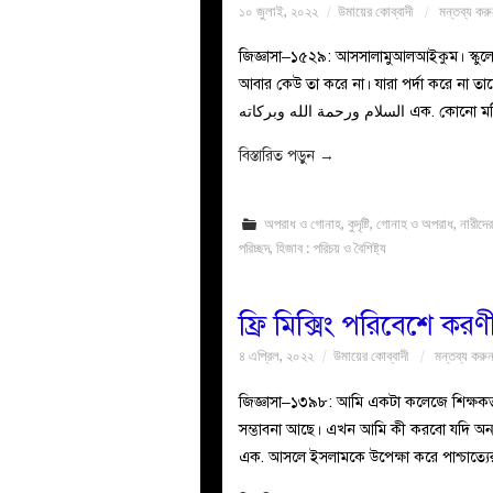
১০ জুলাই, ২০২২
উমায়ের কোব্বাদী
মন্তব্য কর
জিজ্ঞাসা–১৫২৯: আসসালামুআলআইকুম। স্কুলে মধ
আবার কেউ তা করে না। যারা পর্দা করে না তাদ
سلام ورحمة الله وبركاته
বিস্তারিত পড়ুন
→
অপরাধ ও গোনাহ
,
কুদৃষ্টি
,
গোনাহ ও অপরাধ
,
নারীদের
পরিচ্ছদ
,
হিজাব : পরিচয় ও বৈশিষ্ট্য
ফ্রি মিক্সিং পরিবেশে করণ
৪ এপ্রিল, ২০২২
উমায়ের কোব্বাদী
মন্তব্য করু
জিজ্ঞাসা–১৩৯৮: আমি একটা কলেজে শিক্ষকতা
সম্ভাবনা আছে। এখন আমি কী করবো যদি অন্য
এক. আসলে ইসলামকে উপেক্ষা করে পাশ্চাত্যের 