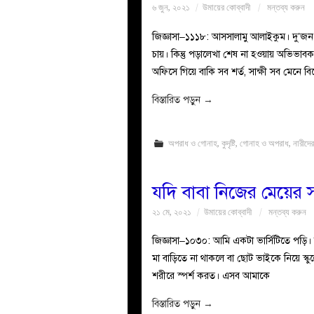
৬ জুন, ২০২১
উমায়ের কোব্বাদী
মন্তব্য করুন
জিজ্ঞাসা–১১১৮: আসসালামু আলাইকুম। দু’জন য
চায়। কিন্তু পড়ালেখা শেষ না হওয়ায় অভিভাব
অফিসে গিয়ে বাকি সব শর্ত, সাক্ষী সব মেনে বি
বিস্তারিত পড়ুন
→
অপরাধ ও গোনাহ
,
কুদৃষ্টি
,
গোনাহ ও অপরাধ
,
নারীদের
যদি বাবা নিজের মেয়ের 
২১ মে, ২০২১
উমায়ের কোব্বাদী
মন্তব্য করুন
জিজ্ঞাসা–১০৩০: আমি একটা ভার্সিটিতে পড়ি।
মা বাড়িতে না থাকলে বা ছোট ভাইকে নিয়ে স্
শরীরে স্পর্শ করত। এসব আমাকে
বিস্তারিত পড়ুন
→