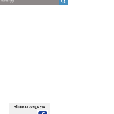
01325466920
1325466920
পরিচালকের ফেসবুক পেজ