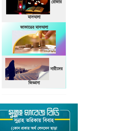
রোজার
মাসআলা
জাকাতের মাসআলা
নারীদের
জিজ্ঞাসা