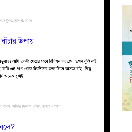
েকে মুক্তি
,
চিকিৎসা
,
যৌবন
বাঁচার উপায়
াতুল্লাহ। আমি একটা মেয়ের সাথে রিলিশন করতাম। তখন বুঝি নাই
 আমি এই পাপ থেকে চিরদিনের জন্য ফিরে আসতে চাই। কিন্তু
 আমি অনেক বুঝাই
ধ
,
তাওবা
,
নারীদের জিজ্ঞাসা
,
যৌবন
,
হালাল ও হারাম
 বলে?