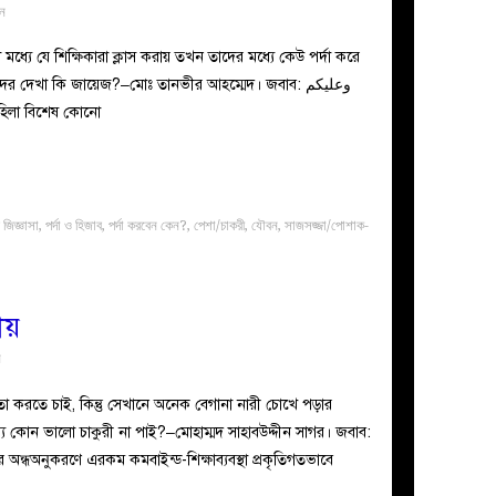
ুন
্যে যে শিক্ষিকারা ক্লাস করায় তখন তাদের মধ্যে কেউ পর্দা করে
ের দেখা কি জায়েজ?–মোঃ তানভীর আহম্মেদ। জবাব: وعليكم
ال এক. কোনো মহিলা বিশেষ কোনো
 জিজ্ঞাসা
,
পর্দা ও হিজাব
,
পর্দা করবেন কেন?
,
পেশা/চাকরী
,
যৌবন
,
সাজসজ্জা/পোশাক-
ীয়
ন
 করতে চাই, কিন্তু সেখানে অনেক বেগানা নারী চোখে পড়ার
 কোন ভালো চাকুরী না পাই?–মোহাম্মদ সাহাবউদ্দীন সাগর। জবাব:
অন্ধঅনুকরণে এরকম কমবাইন্ড-শিক্ষাব্যবস্থা প্রকৃতিগতভাবে