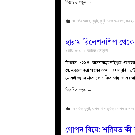
বিস্তারিত পড়ুন
→
আদব/আখলাক
,
কুদৃষ্টি
,
কুদৃষ্টি থেকে আত্মরক্ষা
,
গুনাহ থ
হারাম রিলেশনশিপ থেকে 
১ মার্চ, ২০২২
উমায়ের কোব্বাদী
জিজ্ঞাসা–১২৯৪: আসসালামুয়ালাইকুম ওয়ারহম
যে, এগুলো করা পাপের কাজ। এখন বুঝি। তাই
মেয়েটা শুধু আমাকে ফোন দিয়ে কান্না করে।
বিস্তারিত পড়ুন
→
আসক্তি
,
কুদৃষ্টি
,
গুনাহ থেকে মুক্তি
,
গোনাহ ও অপরা
গোপন বিয়ে: শরিয়ত কী