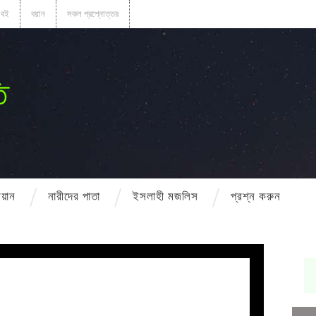
বই
বয়ান
সকল প্রশ্নোত্তর
ি
বয়ান
নারীদের পাতা
ইসলাহী মজলিস
প্রশ্ন করুন