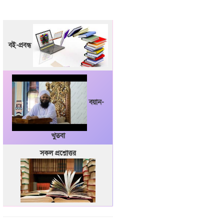
বই-প্রবন্ধ
বয়ান-
খুতবা
সকল প্রশ্নোত্তর