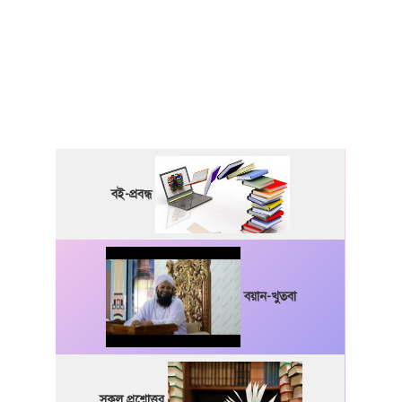
বই-প্রবন্ধ
বয়ান-খুতবা
সকল প্রশ্নোত্তর