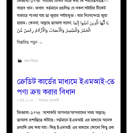
জিজ্ঞাসা–১৭৭৮: লটারির টিকিট বিক্রি করা কি শরীয়তসম্মত?–
সাহাব খান। জবাব: বর্তমানে প্রচলিত যে সকল লটারির টিকেট
বাজারে পাওয়া যায় তা জুয়ার পর্যায়ভুক্ত। আর নিঃসন্দেহে জুয়া
হারাম। কেননা, আল্লাহ তাআলা বলেন, يَا أَيُّهَا الَّذِينَ آمَنُوا إِنَّمَا
الْخَمْرُ وَالْمَيْسِرُ وَالْأَنصَابُ وَالْأَزْلَامُ رِجْسٌ مِّنْ
বিস্তারিত পড়ুন
→
ক্রয়-বিক্রয়
ক্রেডিট কার্ডের মাধ্যমে ইএমআই-তে
পণ্য ক্রয় করার বিধান
৯ মার্চ, ২০২৩
উমায়ের কোব্বাদী
জিজ্ঞাসা–১৭৭৫: আশাকরি আপনার/আপনাদের সময় আল্লাহ্-
তাআলা প্রশান্তিতে কাঁটছে। বর্তমানে ইএমআই এর মাধ্যমে অনেক
দ্রব্যাদি ক্রয় করা যায়। কিন্তু ইএমআই এর মাধ্যমে কোনো কিছু ক্রয়