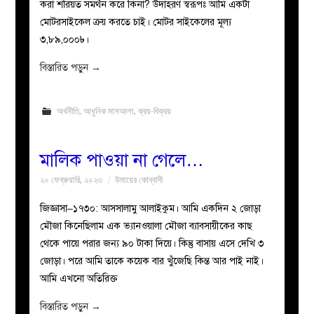
করা শরিয়ত সমর্থন করে কিনা? উদাহরণ স্বরূপঃ আমি একটা
মোটরসাইকেল ক্রয় করতে চাই। মোটর সাইকেলের মূল্য
৩,৮৯,০০০৳।
বিস্তারিত পড়ুন
→
অর্থনীতি
,
আধুনিক মাসআলা
,
ক্রয়-বিক্রয়
মালিক পাওয়া না গেলে…
২০ ফেব্রুয়ারি, ২০২৩
উমায়ের কোব্বাদী
জিজ্ঞাসা–১৭৩০: আসসালামু আলাইকুম। আমি একদিন ২ জোড়া
মৌজা কিনেছিলাম এক ভ্যানওয়ালা মৌজা ব্যাবসায়ীকের কাছ
থেকে পায়ে পরার জন্য ৯০ টাকা দিয়ে। কিন্তু বাসায় এসে দেখি ৩
জোড়া। পরে আমি তাকে কয়েক বার খুঁজেছি কিন্ত আর পাই নাই।
আমি এখনো অতিরিক্ত
বিস্তারিত পড়ুন
→