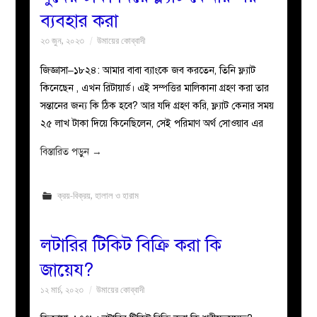
ব্যবহার করা
২৩ জুন, ২০২৩
উমায়ের কোব্বাদী
জিজ্ঞাসা–১৮২৪: আমার বাবা ব্যাংকে জব করতেন, তিনি ফ্ল্যাট
কিনেছেন , এখন রিটায়ার্ড। এই সম্পত্তির মালিকানা গ্রহণ করা তার
সন্তানের জন্য কি ঠিক হবে? আর যদি গ্রহণ করি, ফ্ল্যাট কেনার সময়
২৫ লাখ টাকা দিয়ে কিনেছিলেন, সেই পরিমাণ অর্থ সোওয়াব এর
বিস্তারিত পড়ুন
→
ক্রয়-বিক্রয়
,
হালাল ও হারাম
লটারির টিকিট বিক্রি করা কি
জায়েয?
১২ মার্চ, ২০২৩
উমায়ের কোব্বাদী