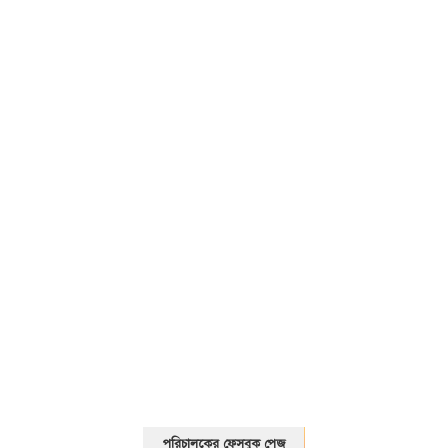
01325466920
পরিচালকের ফেসবুক পেজ