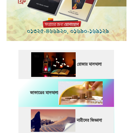
রোজার মাসআলা
জাকাতের মাসআলা
নারীদের জিজ্ঞাসা