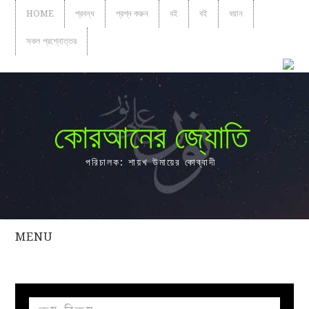
HOME
প্রবন্ধ
প্রশ্ন করুন
বই
বই
বয়ান
সকল প্রশ্নোত্তর
কোরআনের জ্যোতি
পরিচালক: শায়খ উমায়ের কোব্বাদী
MENU
সকল
প্রশ্নোত্তর
প্রবন্ধ