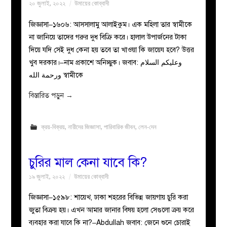
২০ জুলাই, ২০২২
উমায়ের কোব্বাদী
জিজ্ঞাসা–১৬০৬: আসসালামু আলাইকুম। এক মহিলা তার স্বামীকে
না জানিয়ে তাদের গরুর দুধ বিক্রি করে। হালাল উপার্জনের টাকা
দিয়ে যদি সেই দুধ কেনা হয় তবে তা খাওয়া কি জায়েয হবে? উত্তর
খুব দরকার।–নাম প্রকাশে অনিচ্ছুক। জবাব: وعليكم السلام
ورحمة الله স্বামীকে
বিস্তারিত পড়ুন
→
ক্রয়-বিক্রয়
,
নারীদের জিজ্ঞাসা
,
পারিবারিক জীবন
,
লেন-দেন
চুরির মাল কেনা যাবে কি?
১৯ জুলাই, ২০২২
উমায়ের কোব্বাদী
জিজ্ঞাসা–১৫৯৮: শায়েখ, ঢাকা শহরের বিভিন্ন জায়গায় চুরি করা
জুতা বিক্রয় হয়। এখন আমার জানার বিষয় হলো সেগুলো ক্রয় করে
ব্যবহার করা যাবে কি না?–Abdullah জবাব: জেনে শুনে চোরাই