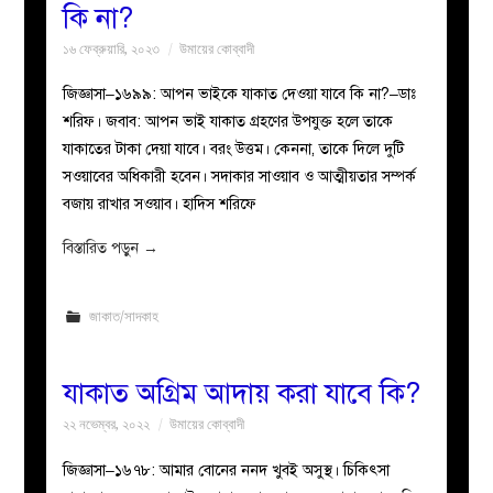
কি না?
১৬ ফেব্রুয়ারি, ২০২৩
উমায়ের কোব্বাদী
জিজ্ঞাসা–১৬৯৯: আপন ভাইকে যাকাত দেওয়া যাবে কি না?–ডাঃ
শরিফ। জবাব: আপন ভাই যাকাত গ্রহণের উপযুক্ত হলে তাকে
যাকাতের টাকা দেয়া যাবে। বরং উত্তম। কেননা, তাকে দিলে দুটি
সওয়াবের অধিকারী হবেন। সদাকার সাওয়াব ও আত্মীয়তার সম্পর্ক
বজায় রাখার সওয়াব। হাদিস শরিফে
বিস্তারিত পড়ুন
→
জাকাত/সাদকাহ
যাকাত অগ্রিম আদায় করা যাবে কি?
২২ নভেম্বর, ২০২২
উমায়ের কোব্বাদী
জিজ্ঞাসা–১৬৭৮: আমার বোনের ননদ খুবই অসুস্থ। চিকিৎসা