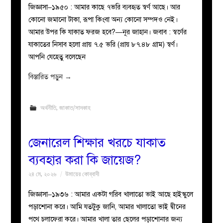
জিজ্ঞাসা–১৯৫০ : আমার কাছে ৭ভরি ব্যবহৃত স্বর্ণ আছে। আর
কোনো জমানো টাকা, রূপা কিংবা অন্য কোনো সম্পদও নেই।
আমার উপর কি যাকাত ফরজ হবে?—নূর জাহান। ‎‎জবাব : স্বর্ণের
যাকাতের নিসাব হলো প্রায় ৭.৫ ভরি (প্রায় ৮৭.৪৮ গ্রাম) স্বর্ণ।
আপনি যেহেতু বলেছেন
বিস্তারিত পড়ুন
→
অর্থনীতি
,
জাকাত/সাদকাহ
জেনারেল শিক্ষার খরচে যাকাত
ব্যবহার করা কি জায়েজ?
২৪ মে, ২০২৬
উমায়ের কোব্বাদী
জিজ্ঞাসা–১৯৩৬ : আমার একটা গরিব খালাতো ভাই আছে হাইস্কুলে
পড়াশোনা করে। আমি যতটুকু জানি, আমার খালাতো ভাই দ্বীনের
পথে চলাফেরা করে। আমার খালা তার ছেলের পড়াশোনার জন্য