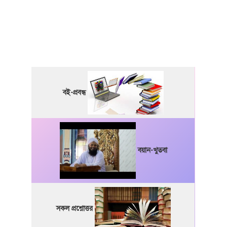
বই-প্রবন্ধ
বয়ান-খুতবা
সকল প্রশ্নোত্তর