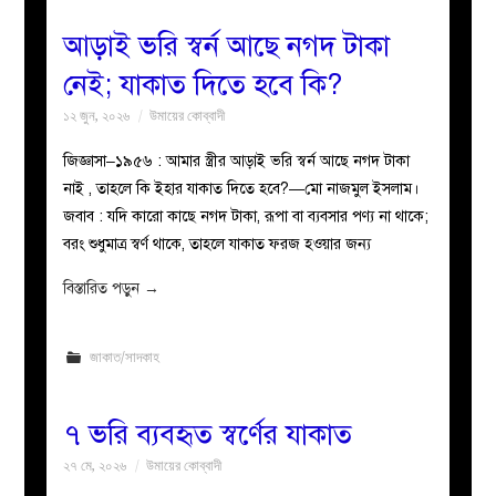
আড়াই ভরি স্বর্ন আছে নগদ টাকা
নেই; যাকাত দিতে হবে কি?
১২ জুন, ২০২৬
উমায়ের কোব্বাদী
জিজ্ঞাসা–১৯৫৬ : আমার স্ত্রীর আড়াই ভরি স্বর্ন আছে নগদ টাকা
নাই , তাহলে কি ইহার যাকাত দিতে হবে?—মো নাজমুল ইসলাম।
‎‎জবাব : যদি কারো কাছে নগদ টাকা, রূপা বা ব্যবসার পণ্য না থাকে;
বরং শুধুমাত্র স্বর্ণ থাকে, তাহলে যাকাত ফরজ হওয়ার জন্য
বিস্তারিত পড়ুন
→
জাকাত/সাদকাহ
৭ ভরি ব্যবহৃত স্বর্ণের যাকাত
২৭ মে, ২০২৬
উমায়ের কোব্বাদী