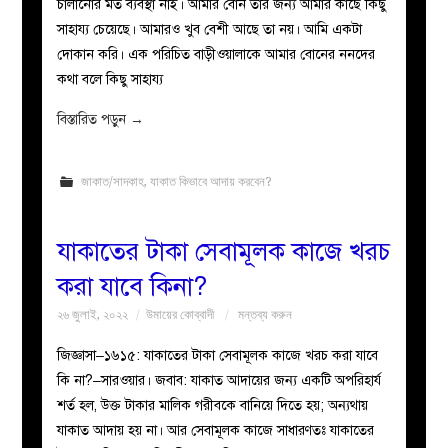
চালানোর মত ব্যবস্থা নাই। আমার বোন তার জন্য আমার কাছে কিছু
সাহায্য চেয়েছে। আমারও খুব বেশী আছে তা নয়। আমি একটা
দোকান করি। এক পরিচিত বাড়ীওয়ালাকে আমার বোনের ননদের
কথা বলে কিছু সাহায্য
বিস্তারিত পড়ুন
→
জাকাত/সাদকাহ
,
যাকাত কিভাবে আদায় করবেন?
যাকাতের টাকা সেবামূলক কাজে খরচ
করা যাবে কিনা?
২৬ জুলাই, ২০২২
উমায়ের কোব্বাদী
মন্তব্য করুন
জিজ্ঞাসা–১৬১৫: যাকাতের টাকা সেবামূলক কাজে খরচ করা যাবে
কি না?–সারওয়ার। জবাব: যাকাত আদায়ের জন্য একটি অপরিহার্য
শর্ত হল, উক্ত টাকার মালিক গরীবকে বানিয়ে দিতে হয়; অন্যথায়
যাকাত আদায় হয় না। আর সেবামূলক কাজে সাধারণতঃ যাকাতের