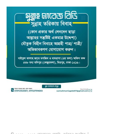
© ২০১৬ - ২০১৭ কোরআনের জ্যোতি. সর্বসত্ত্ব সংরক্ষিত |
মাওলানা উমায়ের কোব্বাদী