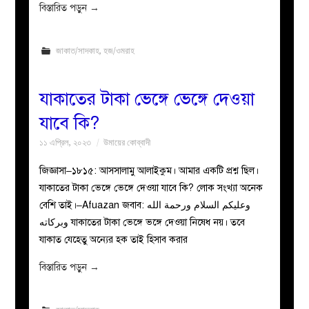
বিস্তারিত পড়ুন
→
জাকাত/সাদকাহ
,
হজ/ওমরাহ
যাকাতের টাকা ভেঙ্গে ভেঙ্গে দেওয়া
যাবে কি?
১১ এপ্রিল, ২০২৩
উমায়ের কোব্বাদী
জিজ্ঞাসা–১৮১৫: আসসালামু আলাইকুম। আমার একটি প্রশ্ন ছিল।
যাকাতের টাকা ভেঙ্গে ভেঙ্গে দেওয়া যাবে কি? লোক সংখ্যা অনেক
বেশি তাই।–Afuazan জবাব: وعليكم السلام ورحمة الله
وبركاته যাকাতের টাকা ভেঙ্গে ভঙ্গে দেওয়া নিষেধ নয়। তবে
যাকাত যেহেতু অন্যের হক তাই হিসাব করার
বিস্তারিত পড়ুন
→