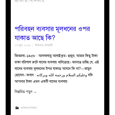
জাকাত/সাদকাহ
বয়ান
নারীদের
পরিবহন ব্যবসার মূলধনের ওপর
যাকাত আছে কি?
পাতা
১৩ জুন, ২০২৬
উমায়ের কোব্বাদী
ইসলাহী
জিজ্ঞাসা–১৯৫৮ : আসসালামু আলাইকুম। হুজুর, আমার কিছু টাকা
ঢাকা বরিশাল রুটে বাসের ব্যবসায় খাটতেছে। জানতে চাচ্ছি যে, এই
মজলিস
বাসের ব্যবসায় মূলধনের উপর যাকাত আসবে কি না?—মামুন
হোসেন। ‎‎জবাব : وعليكم السلام ورحمة الله وبركاته যদি
প্রশ্ন
আপনার টাকা এমন একটি বাসের ব্যবসায়
করুন
বিস্তারিত পড়ুন
→
জাকাত/সাদকাহ