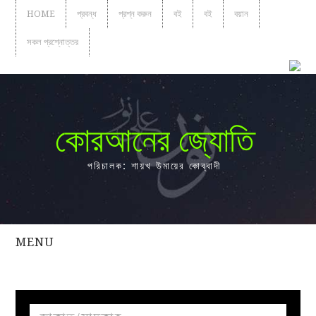
HOME
প্রবন্ধ
প্রশ্ন করুন
বই
বই
বয়ান
সকল প্রশ্নোত্তর
কোরআনের জ্যোতি
পরিচালক: শায়খ উমায়ের কোব্বাদী
MENU
সকল
প্রশ্নোত্তর
প্রবন্ধ