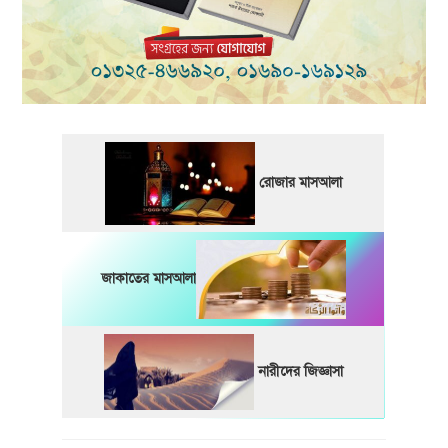
রোজার মাসআলা
জাকাতের মাসআলা
নারীদের জিজ্ঞাসা