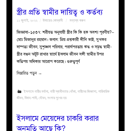
স্ত্রীর প্রতি স্বামীর দায়িত্ব ও কর্তব্য
১১ জুলাই, ২০২২
উমায়ের কোব্বাদী
মন্তব্য করুন
জিজ্ঞাসা–১৫৩৭: শরীয়ত অনুযায়ী স্ত্রীর কি কি হক অবশ্য পূরণীয়?–
মোঃ মিজানুর রহমান। জবাব: প্রিয় প্রশ্নকারী দীনি ভাই, সুখকর
দাম্পত্য জীবন, সুশৃঙ্খল পরিবার, পরার্থপরতায় ঋদ্ধ ও সমৃদ্ধ স্বামী-
স্ত্রীর বন্ধন অটুট রাখার স্বার্থে ইসলাম জীবন সঙ্গী স্বামীর উপর
কতিপয় অধিকার আরোপ করেছে। গুরুত্বপূর্ণ
বিস্তারিত পড়ুন
→
ইসলামে নারীর মর্যাদা
,
নারী স্বাধীনতার ধোঁকা
,
নারীদের জিজ্ঞাসা
,
পারিবারিক
জীবন
,
বিবাহ-শাদি
,
যৌবন
,
সংসার সুখের হয়
ইসলামে মেয়েদের চাকরি করার
অনুমতি আছে কি?