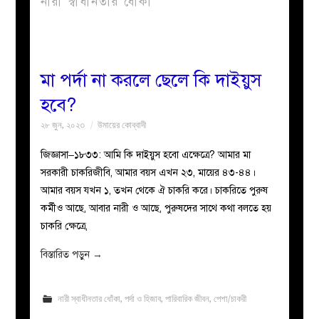
নারী স্বাধীনতার ধোঁকা
বয়ান
নারীদের
মা পর্দা না করলে ছেলে কি দাইয়ুস
হবে?
পাতা
২৮ জুন, ২০২৩
উমায়ের কোব্বাদী
ইসলাহী
জিজ্ঞাসা–১৮৩৩: আমি কি দাইয়ুস হবো এক্ষেত্রে? আমার মা
সরকারী চাকরিজীবি, আমার বয়স এখন ২৩, মায়ের ৪৩-৪৪।
মজলিস
আমার বয়স যখন ১, তখন থেকে ঐ চাকরি করে। চাকরিতে পুরুষ
কর্মীও আছে, আবার নারী ও আছে, পুরুষদের সাথে কথা বলতে হয়
প্রশ্ন
চাকরি ক্ষেত্রে,
করুন
বিস্তারিত পড়ুন
→
নারী স্বাধীনতার ধোঁকা
,
পর্দা ও হিজাব
,
পারিবারিক জীবন
,
পেশা/চাকরী