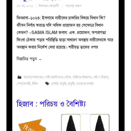
১৮ মে, ২০২১
উমায়ের কোব্বাদী
মন্তব্য করুন
জিজ্ঞাসা–১০২৩: ইসলামে নারীদের চাকরির বিষয়ে বিধান কি?
জীবন নির্বাহ করতে যদি অধিক প্রয়োজন হয় সেক্ষেত্রে বিধান
কেমন? –SAIMA ISLAM জবাব: এক. প্রয়োজন, অপরাগতা
কিংবা ঠেকায় পড়ার পরিস্থিতি ছাড়া সাধারণ অবস্থায় নারীদেরকে ঘরে
অবস্থান করার নির্দেশ দেয়া হয়েছে। শরীয়ত তাদের ওপর
বিস্তারিত পড়ুন
→
জায়েয/নাজায়েয
,
নারী স্বাধীনতার ধোঁকা
,
নারীদের জিজ্ঞাসা
,
পর্দা ও হিজাব
,
পেশা/চাকরী
,
বিবিধ
চাকরি
,
চাকুরি
,
চাকুরী
,
মেয়েদের চাকরি
হিজাব : পরিচয় ও বৈশিষ্ট্য