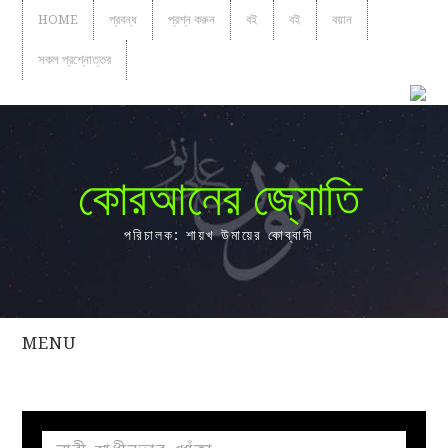
HOME
প্রবন্ধ
প্রশ্ন করুন
বই
বই
বয়ান
সকল প্রশ্নোত্তর
কোরআনের জ্যোতি
পরিচালক: শায়খ উমায়ের কোব্বাদী
MENU
সকল
প্রশ্নোত্তর
প্রবন্ধ