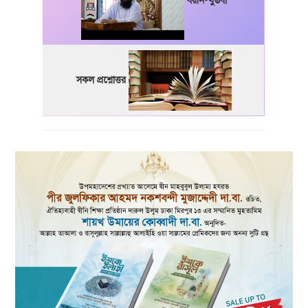
বয়ান-খুতবা
সকল প্রশ্নোত্তর