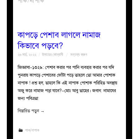
পাক/নাপাক
বয়ান
নারীদের
কাপড়ে পেশাব লাগলে নামাজ
কিভাবে পড়বে?
পাতা
২৬ মার্চ, ২০২২
উমায়ের কোব্বাদী
মন্তব্য করুন
ইসলাহী
জিজ্ঞাসা–১৩২৯: পেশাব করার পর পানি ব্যবহার করার পর যদি
পুনরায় কাপড়ে পেশাবের ফোঁটা পড়ে তাহলে তো আমার পোশাক
মজলিস
নাপাক ! প্রশ্ন হল, তাহলে কি এই নাপাক পোশাক পরিহিত অবস্থায়
অজু করে নামাজ পড়া যাবে?–মোঃ আবু তাহের। জবাব: নামাযের
প্রশ্ন
জন্য পবিত্রতা
করুন
বিস্তারিত পড়ুন
→
পাক/নাপাক