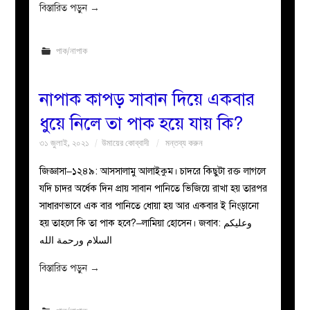
বিস্তারিত পড়ুন
→
পাক/নাপাক
নাপাক কাপড় সাবান দিয়ে একবার
ধুয়ে নিলে তা পাক হয়ে যায় কি?
৩১ জুলাই, ২০২১
উমায়ের কোব্বাদী
মন্তব্য করুন
জিজ্ঞাসা–১২৪৯: আসসালামু আলাইকুম। চাদরে কিছুটা রক্ত লাগলে
যদি চাদর অর্ধেক দিন প্রায় সাবান পানিতে ভিজিয়ে রাখা হয় তারপর
সাধারণভাবে এক বার পানিতে ধোয়া হয় আর একবার ই নিংড়ানো
হয় তাহলে কি তা পাক হবে?–লামিয়া হোসেন। জবাব: وعليكم
السلام ورحمة الله
বিস্তারিত পড়ুন
→