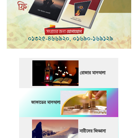
রোজার মাসআলা
জাকাতের মাসআলা
নারীদের জিজ্ঞাসা