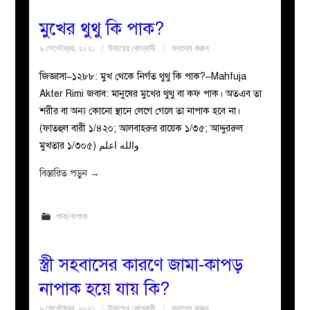
মুখের থুথু কি পাক?
৯ সেপ্টেম্বর, ২০২১
উমায়ের কোব্বাদী
মন্তব্য করুন
জিজ্ঞাসা–১২৮৮: মুখ থেকে নির্গত থুথু কি পাক?–Mahfuja
Akter Rimi জবাব: মানুষের মুখের থুথু বা কফ পাক। অতএব তা
শরীর বা অন্য কোনো স্থানে লেগে গেলে তা নাপাক হবে না।
(ফাতহুল বারী ১/৪২০; আলবাহরুর রায়েক ১/৩৫; আদ্দুররুল
মুখতার ১/৩০৫) والله اعلم
বিস্তারিত পড়ুন
→
পাক/নাপাক
স্ত্রী সহবাসের কারণে জামা-কাপড়
নাপাক হয়ে যায় কি?
৯ সেপ্টেম্বর, ২০২১
উমায়ের কোব্বাদী
মন্তব্য করুন