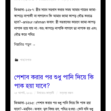
জিজ্ঞাসা–১২৮৭: স্ত্রীর সাথে সহবাস করার সময় আমার গায়ের জামা-
কাপড়ে নাপাকী না লাগলেও কি আমার জামা কাপড় ধৌত করতে
হবে?–anisur rahman জবাব: স্ত্রী সহবাসের কারণে জামা-কাপড়
নাপাক হয়ে যায় না। বরং কাপড়ে নাপাকি লাগলে তা নাপাক হয় এবং
ধৌত করে পবিত্র
বিস্তারিত পড়ুন
→
পাক/নাপাক
পেশাব করার পর শুধু পানি দিয়ে কি
পাক হয়া যাবে?
২৫ আগস্ট, ২০২১
উমায়ের কোব্বাদী
মন্তব্য করুন
জিজ্ঞাসা–১২৬৫: পেশাব করার পর শুধু পানি দিয়ে কি পাক হয়া
যাবে?–মহসিন। জবাব: মূল বিষয় হল, পবিত্র হওয়া। কেউ যদি শুধু