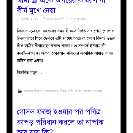
স্বামী স্ত্রী একে অপরের কামরস বা
বীর্য মুখে নেয়া
২৪ জুলাই, ২০২১
উমায়ের কোব্বাদী
মন্তব্য করুন
জিজ্ঞাসা–১২২৩: সহবাসের সময় স্ত্রী হতে নির্গত স্রাব পেটে গেলে বা
ইচ্ছাকৃভাবে গিলে ফেললে এটি জায়েয আছে বা হালাল কিনা? তদ্রূপ
স্ত্রীও স্বামীর বীর্যারোহণ করতে পারবে? এ সম্পর্কে ইসলাম কী
বলে?–নওরিন। জবাব: কোরআন মজিদের একাধিক আয়াত ও বহু
হাদিস দ্বারা একথা
বিস্তারিত পড়ুন
→
নারীদের জিজ্ঞাসা
,
পাক/নাপাক
,
বিবাহ-শাদি
,
যৌবন
,
হালাল ও হারাম
গোসল ফরজ হওয়ার পর পবিত্র
কাপড় পরিধান করলে তা নাপাক
হয়ে যায় কি?