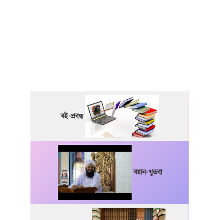
বই-প্রবন্ধ
বয়ান-খুতবা