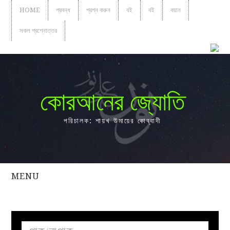
HOME
প্রবন্ধ
প্রশ্ন করুন
বই
বই
বয়ান
সকল প্রশ্নোত্তর
কোরআনের জ্যোতি
পরিচালক: শায়খ উমায়ের কোব্বাদী
MENU
সকল
প্রশ্নোত্তর
প্রবন্ধ