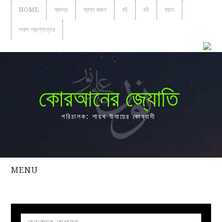
HOME
প্রবন্ধ
প্রশ্ন করুন
বই
বই
বয়ান
সকল প্রশ্নোত্তর
কোরআনের জ্যোতি
পরিচালক: শায়খ উমায়ের কোব্বাদী
MENU
সকল
প্রশ্নোত্তর
প্রবন্ধ