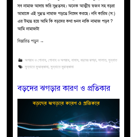
সব নামাজ আদায় করি সুন্নতসহ। অনেক আত্মীয় স্বজন সহ বড়রা
আমাকে এই সুন্নত নামাজ পড়তে নিষেধ করছে। নবি কারিম (স:)
এর উম্মত হয়ে আমি কি বড়দের কথা শুনব নাকি নামাজ পড়ব ?
আমি নামাজটা
বিস্তারিত পড়ুন
→
অপরাধ ও গোনাহ
,
গোনাহ ও অপরাধ
,
নামায
,
বড়দের ঝগড়া
,
সালাত
,
সুন্নাত
সুন্নাতে মুআক্কাদা
,
সুন্নাতে মুয়াক্কাদা
বড়দের ঝগড়ার কারণ ও প্রতিকার