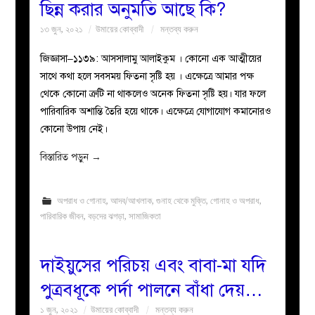
ছিন্ন করার অনুমতি আছে কি?
১৩ জুন, ২০২১
উমায়ের কোব্বাদী
মন্তব্য করুন
জিজ্ঞাসা–১১৩৯: আসসালামু আলাইকুম । কোনো এক আত্মীয়ের
সাথে কথা হলে সবসময় ফিতনা সৃষ্টি হয় । এক্ষেত্রে আমার পক্ষ
থেকে কোনো ত্রুটি না থাকলেও অনেক ফিতনা সৃষ্টি হয়। যার ফলে
পারিবারিক অশান্তি তৈরি হয়ে থাকে। এক্ষেত্রে যোগাযোগ কমানোরও
কোনো উপায় নেই।
বিস্তারিত পড়ুন
→
অপরাধ ও গোনাহ
,
আদব/আখলাক
,
গুনাহ থেকে মুক্তি
,
গোনাহ ও অপরাধ
,
পারিবারিক জীবন
,
বড়দের ঝগড়া
,
সামাজিকতা
দাইয়ুসের পরিচয় এবং বাবা-মা যদি
পুত্রবধূকে পর্দা পালনে বাঁধা দেয়…
১ জুন, ২০২১
উমায়ের কোব্বাদী
মন্তব্য করুন