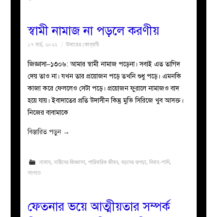
স্বামী নামাজ না পড়লে করণীয়
১৭ মার্চ, ২০২২
উমায়ের কোব্বাদী
জিজ্ঞাসা–১৩০৬: আমার স্বামী নামাজ পড়েনা। সবাই এত তাগিদ
দেয় তাও না। যখন তার প্রয়োজন পড়ে তখনি শুধু পড়ে। এমনকি
কাজা করে ফেললেও সেটা পড়ে। প্রয়োজন ফুরালে নামাজও বাদ
হয়ে যায়। ইবাদাতের প্রতি উদাসীন কিন্তু মুভি সিরিজে খুব আসক্ত।
নিজের বাবামাকে
বিস্তারিত পড়ুন
→
নামায
,
নারীদের জিজ্ঞাসা
,
পারিবারিক জীবন
,
বড়দের ঝগড়া
,
বিবাহ-শাদি
,
সালাত
ফেতনার ভয়ে আত্মীয়তার সম্পর্ক