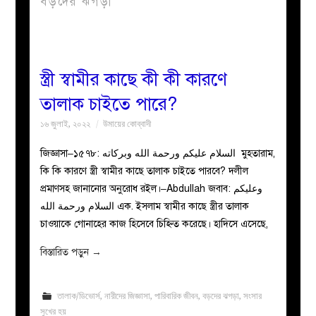
বড়দের ঝগড়া
বয়ান
নারীদের
স্ত্রী স্বামীর কাছে কী কী কারণে
তালাক চাইতে পারে?
পাতা
১৬ জুলাই, ২০২২
উমায়ের কোব্বাদী
ইসলাহী
জিজ্ঞাসা–১৫৭৮: السلام عليكم ورحمة الله وبركاته মুহতারাম,
কি কি কারণে স্ত্রী স্বামীর কাছে তালাক চাইতে পারবে? দলীল
মজলিস
প্রমাণসহ জানানোর অনুরোধ রইল।–Abdullah জবাব: وعليكم
السلام ورحمة الله এক. ইসলাম স্বামীর কাছে স্ত্রীর তালাক
প্রশ্ন
চাওয়াকে গোনাহের কাজ হিসেবে চিহ্নিত করেছে। হাদিসে এসেছে,
করুন
বিস্তারিত পড়ুন
→
তালাক/ডিভোর্স
,
নারীদের জিজ্ঞাসা
,
পারিবারিক জীবন
,
বড়দের ঝগড়া
,
সংসার
সুখের হয়