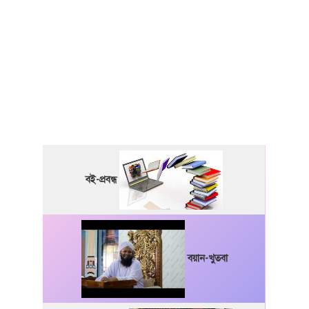
বই-প্রবন্ধ
বয়ান-খুতবা