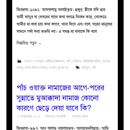
জিজ্ঞাসা–১০৯২: আসসালামু আলাইকুম। হুজুর, স্ত্রীকে যদি তার
স্বামী ভাসুর বা দেবরের সাথে কথা বলতে নিষেধ করে, সেক্ষেত্রে
স্বামীর মা বাবা চায় কথা বলবে, খানা দিবে এবং বলে, ঘরের মানুষের
সামনে পর্দা করা জরুরি নয়। এ সমস্ত মা বাবাকে কি বলে
বিস্তারিত পড়ুন
→
গোনাহ ও অপরাধ
,
নারীদের জিজ্ঞাসা
,
পর্দা ও হিজাব
,
পারিবারিক জীবন
,
বড়দের
ঝগড়া
,
মাতা-পিতার খেদমত
,
সংসার সুখের হয়
দাইয়ুস
,
পর্দা
পাঁচ ওয়াক্ত নামাজের আগে-পরের
সুন্নাতে মুআক্কাদা নামাজ কোনো
কারণে ছেড়ে দেয়া যাবে কি?
৭ ফেব্রুয়ারি, ২০২১
উমায়ের কোব্বাদী
মন্তব্য করুন
জিজ্ঞাসা–৯৯৭: আস্ সালামু ওয়ালায়কুম। আলহামদুলিল্লাহ। আমি