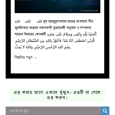
الله الله الله মূল মাহবুবুলওলামা হযরত মাওলানা পীর
জুলফিকার আহমদ নকশবন্দী মুজাদ্দেদী অনুবাদ ও সম্পাদনা
শায়েখ উমায়ের কোব্বাদী اَلْحَمْدُ لِلّهِ وَكَفَى وَسَلَامٌ عَلَى عِبَادِهِ
الَّذِيْن َاصْطَفَى اَمَّا بَعْدُ! فَاَعُوْذُ بِاللهِ مِنَ الشَّيْطَانِ الرَّجِيْمِ.
بِسْمِ اللهِ الرَّحْمنِ الرَّحِيْمِ. وَاللهُ لَا يُحِبُّ
বিস্তারিত পড়ুন
→
প্রশ্ন করার আগে এখানে খুঁজুন। প্রশ্নটি না পেলে
প্রশ্ন করুন।