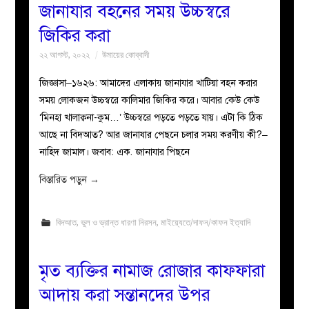
জানাযার বহনের সময় উচ্চস্বরে
জিকির করা
২২ আগস্ট, ২০২২
উমায়ের কোব্বাদী
জিজ্ঞাসা–১৬২৬: আমাদের এলাকায় জানাযার খাটিয়া বহন করার
সময় লোকজন উচ্চস্বরে কালিমার জিকির করে। আবার কেউ কেউ
‘মিনহা খালাক্বনা-কুম…’ উচ্চস্বরে পড়তে পড়তে যায়। এটা কি ঠিক
আছে না বিদআত? আর জানাযার পেছনে চলার সময় করণীয় কী?–
নাহিদ জামাল। জবাব: এক. জানাযার পিছনে
বিস্তারিত পড়ুন
→
বিদআত
,
ভুল ও ভ্রান্ত ধারণা নিরসন
,
মাইয়্যেতে/দাফন/কাফন ইত্যাদি
মৃত ব্যক্তির নামাজ রোজার কাফফারা
আদায় করা সন্তানদের উপর