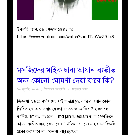
ইসলাহি বয়ান, ০৬ রমজান ১৪৪১ হিঃ
https://www.youtube.com/watch?v=otTaWwZ91x8
মসজিদের মাইক দ্বারা আযান ব্যতীত
অন্য কোনো ঘোষণা দেয়া যাবে কি?
১০ জুলাই, ২০১৯
উমায়ের কোব্বাদী
মন্তব্য করুন
জিজ্ঞাসা–৮৮০: মসজিদের মাইক দ্বারা মৃত ব্যক্তির এলান কোন
জিনিস হারানোর এলান দেওয়া জায়েয আছে কিনা? হাওলাসহ
জানিয়ে উপকৃত করবেন।– md jahiruleslam জবাব: মসজিদে
আযান ব্যতীত অন্য কোন ঘোষণা উচিত নয়। যেমন হারানো বিজ্ঞপ্তি
প্রচার করা যাবে না। কেননা, আবু হুরায়রা