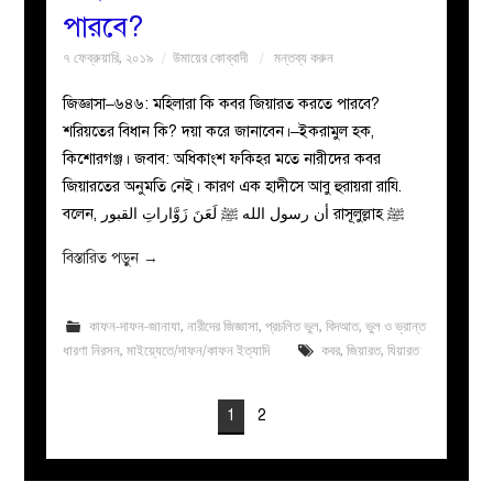
পারবে?
৭ ফেব্রুয়ারি, ২০১৯
উমায়ের কোব্বাদী
মন্তব্য করুন
জিজ্ঞাসা–৬৪৬: মহিলারা কি কবর জিয়ারত করতে পারবে?
শরিয়তের বিধান কি? দয়া করে জানাবেন।–ইকরামুল হক,
কিশোরগঞ্জ। জবাব: অধিকাংশ ফকিহর মতে নারীদের কবর
জিয়ারতের অনুমতি নেই। কারণ এক হাদীসে আবু হুরায়রা রাযি.
বলেন, أن رسول الله ﷺ لَعَنَ زَوَّاراتِ القبور রাসূলুল্লাহ ﷺ
বিস্তারিত পড়ুন
→
কাফন-দাফন-জানাযা
,
নারীদের জিজ্ঞাসা
,
প্রচলিত ভুল
,
বিদআত
,
ভুল ও ভ্রান্ত
ধারণা নিরসন
,
মাইয়্যেতে/দাফন/কাফন ইত্যাদি
কবর
,
জিয়ারত
,
যিয়ারত
1
2