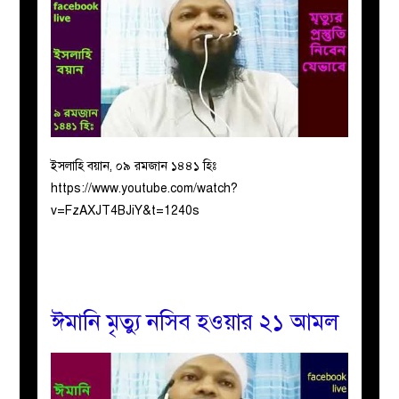
ইসলাহি বয়ান, ০৯ রমজান ১৪৪১ হিঃ
https://www.youtube.com/watch?
v=FzAXJT4BJiY&t=1240s
ঈমানি মৃত্যু নসিব হওয়ার ২১ আমল