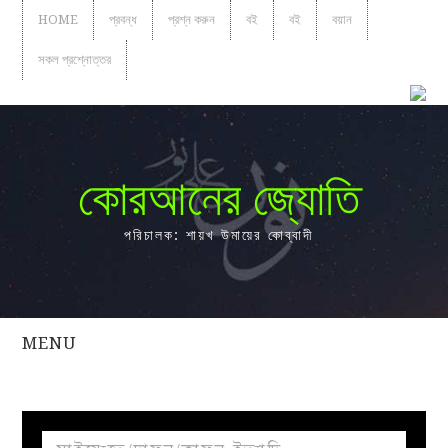
HOME
প্রবন্ধ
প্রশ্ন করুন
বই
বই
বয়ান
সকল প্রশ্নোত্তর
কোরআনের জ্যোতি
পরিচালক: শায়খ উমায়ের কোব্বাদী
MENU
সকল
প্রশ্নোত্তর
প্রবন্ধ