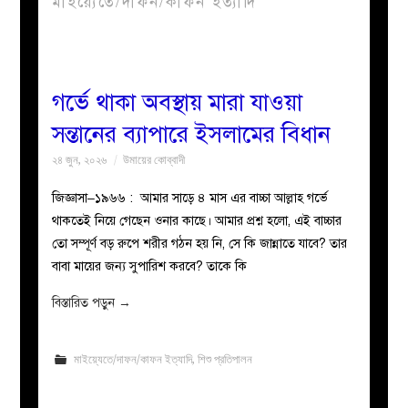
মাইয়্যেতে/দাফন/কাফন ইত্যাদি
বয়ান
নারীদের
গর্ভে থাকা অবস্থায় মারা যাওয়া
সন্তানের ব্যাপারে ইসলামের বিধান
পাতা
২৪ জুন, ২০২৬
উমায়ের কোব্বাদী
ইসলাহী
জিজ্ঞাসা–১৯৬৬ : আমার সাড়ে ৪ মাস এর বাচ্চা আল্লাহ গর্ভে
থাকতেই নিয়ে গেছেন ওনার কাছে। আমার প্রশ্ন হলো, এই বাচ্চার
মজলিস
তো সম্পূর্ণ বড় রুপে শরীর গঠন হয় নি, সে কি জান্নাতে যাবে? তার
বাবা মায়ের জন্য সুপারিশ করবে? তাকে কি
প্রশ্ন
বিস্তারিত পড়ুন
→
করুন
মাইয়্যেতে/দাফন/কাফন ইত্যাদি
,
শিশু প্রতিপালন