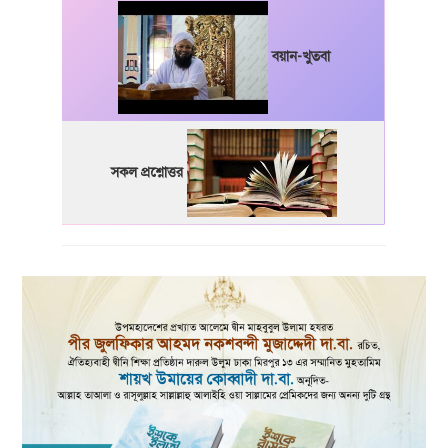
বয়ান-খুতবা
সকল প্রশ্নোত্তর