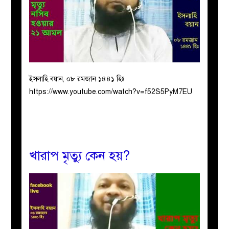
ইসলাহি বয়ান, ০৮ রমজান ১৪৪১ হিঃ
https://www.youtube.com/watch?v=f52S5PyM7EU
খারাপ মৃত্যু কেন হয়?