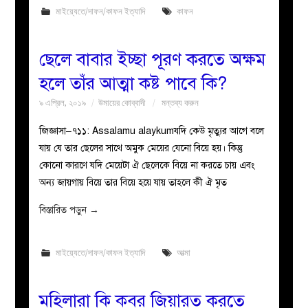
মাইয়্যেতে/দাফন/কাফন ইত্যাদি
কাফন
ছেলে বাবার ইচ্ছা পূরণ করতে অক্ষম
হলে তাঁর আত্মা কষ্ট পাবে কি?
৯ এপ্রিল, ২০১৯
উমায়ের কোব্বাদী
মন্তব্য করুন
জিজ্ঞাসা–৭১১: Assalamu alaykumযদি কেউ মৃত্যুর আগে বলে
যায় যে তার ছেলের সাথে অমুক মেয়ের যেনো বিয়ে হয়। কিন্তু
কোনো কারণে যদি মেয়েটা ঐ ছেলেকে বিয়ে না করতে চায় এবং
অন্য জায়গায় বিয়ে তার বিয়ে হয়ে যায় তাহলে কী ঐ মৃত
বিস্তারিত পড়ুন
→
মাইয়্যেতে/দাফন/কাফন ইত্যাদি
আত্মা
মহিলারা কি কবর জিয়ারত করতে