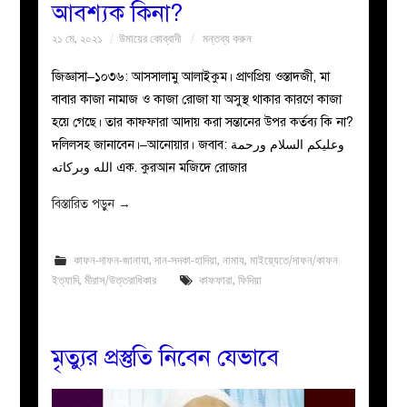
আবশ্যক কিনা?
২১ মে, ২০২১
উমায়ের কোব্বাদী
মন্তব্য করুন
জিজ্ঞাসা–১০৩৬: আসসালামু আলাইকুম। প্রাণপ্রিয় ওস্তাদজী, মা
বাবার কাজা নামাজ ও কাজা রোজা যা অসুস্থ থাকার কারণে কাজা
হয়ে গেছে। তার কাফফারা আদায় করা সন্তানের উপর কর্তব্য কি না?
দলিলসহ জানাবেন।–আনোয়ার। জবাব: وعليكم السلام ورحمة
الله وبركاته এক. কুরআন মজিদে রোজার
বিস্তারিত পড়ুন
→
কাফন-দাফন-জানাযা
,
দান-সদকা-হাদিয়া
,
নামায
,
মাইয়্যেতে/দাফন/কাফন
ইত্যাদি
,
মীরাস/উত্তরাধিকার
কাফফারা
,
ফিদিয়া
মৃত্যুর প্রস্তুতি নিবেন যেভাবে