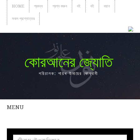
HOME
প্রবন্ধ
প্রশ্ন করুন
বই
বই
বয়ান
সকল প্রশ্নোত্তর
কোরআনের জ্যোতি
পরিচালক: শায়খ উমায়ের কোব্বাদী
MENU
সকল
প্রশ্নোত্তর
প্রবন্ধ