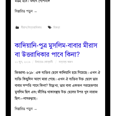
মতই হবে। অর্থাৎ গোপনাঙ্গ
বিস্তারিত পড়ুন
→
মীরাস/উত্তরাধিকার
হিজড়া
কাদিয়ানি-পুত্র মুসলিম-বাবার মীরাস
বা উত্তরাধিকার পাবে কিনা?
১১ জুন, ২০১৯
উমায়ের কোব্বাদী
মন্তব্য করুন
জিজ্ঞাসা–৮১৮: এক ব্যক্তির ছেলে কাদিয়ানি হয়ে গিয়েছে। এখন ঐ
ব্যক্তি কিছুদিন আগে মারা গেছে। এখন ঐ ব্যক্তির উক্ত ছেলে তার
বাবার সম্পত্তি পাবে কিনা? উল্লেখ্য, তার বাবা একজন পরহেজগার
মুসলিম ছিল এবং জীবিত থাকাবস্থায় উক্ত ছেলের উপর খুব নারাজ
ছিল।–নাসরুল্লাহ।
বিস্তারিত পড়ুন
→