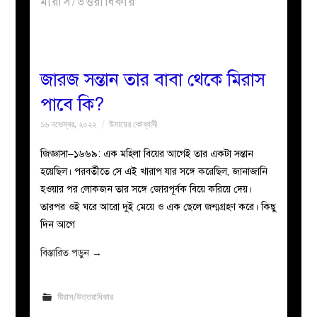
মীরাস/উত্তরাধিকার
বয়ান
নারীদের
জারজ সন্তান তার বাবা থেকে মিরাস
পাবে কি?
পাতা
১৬ নভেম্বর, ২০২২
উমায়ের কোব্বাদী
ইসলাহী
জিজ্ঞাসা–১৬৬৯: এক মহিলা বিয়ের আগেই তার একটা সন্তান
হয়েছিল। পরবর্তীতে সে এই খারাপ যার সঙ্গে করেছিল, জানাজানি
মজলিস
হওয়ার পর লোকজন তার সঙ্গে জোরপূর্বক বিয়ে করিয়ে দেয়।
তারপর ওই ঘরে আরো দুই মেয়ে ও এক ছেলে জন্মগ্রহণ করে। কিছু
প্রশ্ন
দিন আগে
করুন
বিস্তারিত পড়ুন
→
মীরাস/উত্তরাধিকার