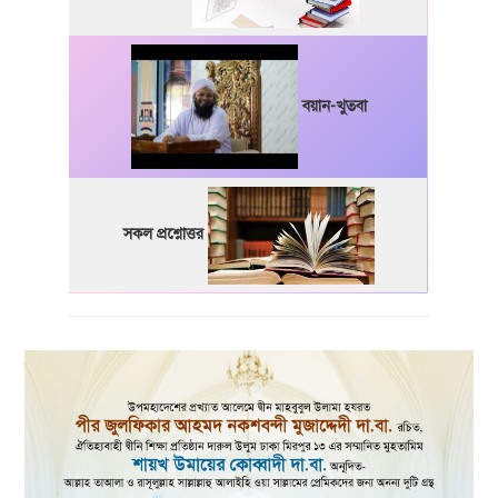
বয়ান-খুতবা
সকল প্রশ্নোত্তর