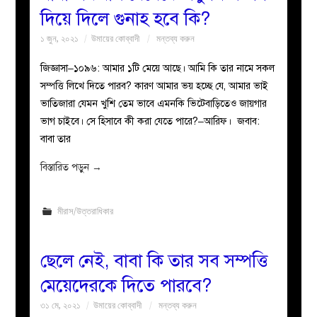
দিয়ে দিলে গুনাহ হবে কি?
১ জুন, ২০২১
উমায়ের কোব্বাদী
মন্তব্য করুন
জিজ্ঞাসা–১০৯৬: আমার ১টি মেয়ে আছে। আমি কি তার নামে সকল
সম্পত্তি লিখে দিতে পারব? কারণ আমার ভয় হচ্ছে যে, আমার ভাই
ভাতিজারা যেমন খুশি তেম ভাবে এমনকি ভিটেবাড়িতেও জায়গার
ভাগ চাইবে। সে হিসাবে কী করা যেতে পারে?–আরিফ। জবাব:
বাবা তার
বিস্তারিত পড়ুন
→
মীরাস/উত্তরাধিকার
ছেলে নেই, বাবা কি তার সব সম্পত্তি
মেয়েদেরকে দিতে পারবে?
৩১ মে, ২০২১
উমায়ের কোব্বাদী
মন্তব্য করুন