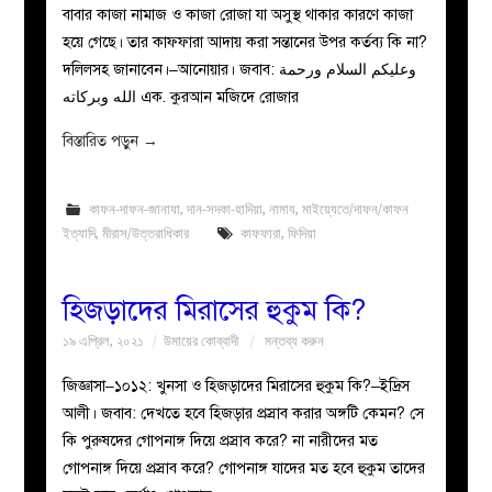
বাবার কাজা নামাজ ও কাজা রোজা যা অসুস্থ থাকার কারণে কাজা
হয়ে গেছে। তার কাফফারা আদায় করা সন্তানের উপর কর্তব্য কি না?
দলিলসহ জানাবেন।–আনোয়ার। জবাব: وعليكم السلام ورحمة
الله وبركاته এক. কুরআন মজিদে রোজার
বিস্তারিত পড়ুন
→
কাফন-দাফন-জানাযা
,
দান-সদকা-হাদিয়া
,
নামায
,
মাইয়্যেতে/দাফন/কাফন
ইত্যাদি
,
মীরাস/উত্তরাধিকার
কাফফারা
,
ফিদিয়া
হিজড়াদের মিরাসের হুকুম কি?
১৯ এপ্রিল, ২০২১
উমায়ের কোব্বাদী
মন্তব্য করুন
জিজ্ঞাসা–১০১২: খুনসা ও হিজড়াদের মিরাসের হুকুম কি?–ইদ্রিস
আলী। জবাব: দেখতে হবে হিজড়ার প্রস্রাব করার অঙ্গটি কেমন? সে
কি পুরুষদের গোপনাঙ্গ দিয়ে প্রস্রাব করে? না নারীদের মত
গোপনাঙ্গ দিয়ে প্রস্রাব করে? গোপনাঙ্গ যাদের মত হবে হুকুম তাদের