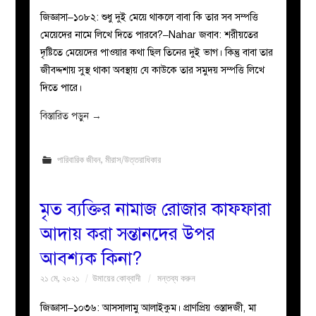
জিজ্ঞাসা–১০৮২: শুধু দুই মেয়ে থাকলে বাবা কি তার সব সম্পত্তি
মেয়েদের নামে লিখে দিতে পারবে?–Nahar জবাব: শরীয়তের
দৃষ্টিতে মেয়েদের পাওয়ার কথা ছিল তিনের দুই ভাগ। কিন্তু বাবা তার
জীবদ্দশায় সুস্থ থাকা অবস্থায় যে কাউকে তার সমুদয় সম্পত্তি লিখে
দিতে পারে।
বিস্তারিত পড়ুন
→
পারিবারিক জীবন
,
মীরাস/উত্তরাধিকার
মৃত ব্যক্তির নামাজ রোজার কাফফারা
আদায় করা সন্তানদের উপর
আবশ্যক কিনা?
২১ মে, ২০২১
উমায়ের কোব্বাদী
মন্তব্য করুন
জিজ্ঞাসা–১০৩৬: আসসালামু আলাইকুম। প্রাণপ্রিয় ওস্তাদজী, মা