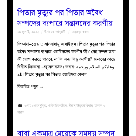
পিতার মৃত্যুর পর পিতার অবৈধ
সম্পদের ব্যপারে সন্তানদের করণীয়
১৯ জুলাই, ২০২২
উমায়ের কোব্বাদী
মন্তব্য করুন
জিজ্ঞাসা–১৫৯৭: আসসালামু আলাইকুম। পিতার মৃত্যুর পর-পিতার
অবৈধ সম্পদের ব্যপারে ওয়ারিসদের করণীয় কী? সেই সম্পদ তারা
কী ভোগ করতে পারবে, না কি অন্য কিছু করণীয়? জনাবের কাছে
বিনীত জিজ্ঞাসা।–জুয়েল রউফ। জবাব: وعليكم السلام ورحمة
الله পিতার মৃত্যুর পর পিতার ওয়ারিসরা কেবল
বিস্তারিত পড়ুন
→
গুনাহ থেকে মুক্তি
,
পারিবারিক জীবন
,
মীরাস/উত্তরাধিকার
,
হালাল ও
হারাম
বাবা একমাত্র মেয়েকে সমুদয় সম্পদ