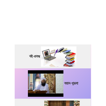
বই-প্রবন্ধ
বয়ান-খুতবা