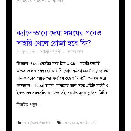
রোজা/রমজান/তারাবিহ
বয়ান
নারীদের
ক্যালেন্ডারে দেয়া সময়ের পরেও
সাহরি খেলে রোজা হবে কি?
পাতা
৩০ জুন, ২০১৮
উমায়ের কোব্বাদী
মন্তব্য করুন
ইসলাহী
জিজ্ঞাসা–৪০০: সেহরির সময় ছিল ৩:৩৮। সেহেরি করেছি
৩:৩৯-৩:৪০ পর্যন্ত। রোজার কি কোন সমস্যা হবে? উল্লেখ্য ওই
মজলিস
দিন ফজরের ওয়াক্ত শুরু হয়েছিল ৩:৪৩ মিনিটে। অনুগ্রহ করে
জানাবেন।– Iqbal জবাব: আমাদের জানা মতে প্রতিটি সাহরী ও
প্রশ্ন
ইফতারের সময়সূচির ক্যালেন্ডারেই সতর্কতামূলক দু,/এক মিনিট
করুন
বিস্তারিত পড়ুন
→
রোজা/রমজান/তারাবিহ
রোজা
,
রোযা
,
সাহরি
,
সেহেরি