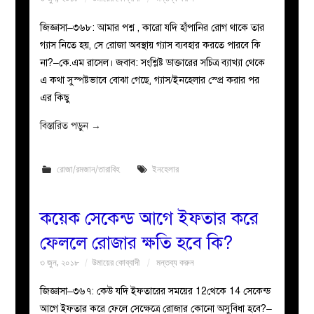
জিজ্ঞাসা–৩৬৮: আমার পশ্ন , কারো যদি হাঁপানির রোগ থাকে তার
গ্যাস নিতে হয়, সে রোজা অবস্থায় গ্যাস ব্যবহার করতে পারবে কি
না?–কে.এম রাসেল। জবাব: সংশ্লিষ্ট ডাক্তারের সচিত্র ব্যাখ্যা থেকে
এ কথা সুস্পষ্টভাবে বোঝা গেছে, গ্যাস/ইনহেলার স্প্রে করার পর
এর কিছু
বিস্তারিত পড়ুন
→
রোজা/রমজান/তারাবিহ
ইনহেলার
কয়েক সেকেন্ড আগে ইফতার করে
ফেললে রোজার ক্ষতি হবে কি?
৩ জুন, ২০১৮
উমায়ের কোব্বাদী
মন্তব্য করুন
জিজ্ঞাসা–৩৬৭: কেউ যদি ইফতারের সময়ের 12থেকে 14 সেকেন্ড
আগে ইফতার করে ফেলে সেক্ষেত্রে রোজার কোনো অসুবিধা হবে?–