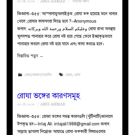
৩০ মে, ২০১৮
ANIS AHMAD
মন্তব্য করুন
জিজ্ঞাসা–৩৫৫: আস্সালামুআলাইকুম ,রোযা ভঙ্গ হয়েছে মনে খাবার
খেলে ,রোযার কাফফারা দিতে হবে ?–Anonymous
জবাব: وعليكم السلام ورحمة الله وبركاته রোযা রাখা অবস্থায়
ভুলবশত পানাহার করে রোযা নষ্ট হয়ে গেছে ভেবে ইচ্ছাকৃতভাবে
পানাহার করলে রোযা নষ্ট হয়ে যাবে এবং কাযা করতে হবে।
বিস্তারিত পড়ুন
→
রোজা/রমজান/তারাবিহ
রোজা
,
রোযা
রোযা ভঙ্গের কারণসমূহ
৩০ মে, ২০১৮
ANIS AHMAD
জিজ্ঞাসা–৩৫৪: রোজা ভঙ্গের সমস্ত কারণগুলি (খুঁটিনাটি)জানালে
উপকৃত হব।–Intaj Ali:
intajali1988@gmail.com
জবাব:
আল্লাহ তাআলা নিম্নোক্ত আয়াতে রোযা-ভঙ্গকারী বিষয়গুলোর