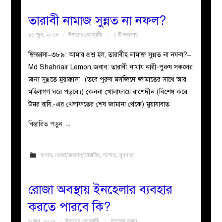
তারাবী নামাজ সুন্নত না নফল?
২৫ জুন, ২০১৮
উমায়ের কোব্বাদী
১ টি মন্তব্য
জিজ্ঞাসা–৩৮৯: আমার প্রশ্ন হল, তারাবীহ নামাজ সুন্নত না নফল?–
Md Shahriair Lemon জবাব: তারাবী নামায নারী-পুরুষ সকলের
জন্য সুন্নতে মুয়াক্কাদা। (তবে পুরুষ মসজিদে জামাতের সাথে আর
মহিলাগণ ঘরে পড়বে।) কেননা খোলাফায়ে রাশেদীন (বিশেষ করে
উমর রাযি.-এর খেলাফতের শেষ জামানা থেকে) মুয়াযাবাত
বিস্তারিত পড়ুন
→
নামায
,
রোজা/রমজান/তারাবিহ
,
সালাত
,
সুন্নাত
রোজা অবস্থায় ইনহেলার ব্যবহার
করতে পারবে কি?
৩ জুন, ২০১৮
উমায়ের কোব্বাদী
মন্তব্য করুন