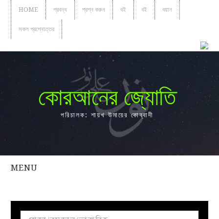
HOME
প্রবন্ধ
প্রশ্ন করুন
বই
বই
বয়ান
সকল প্রশ্নোত্তর
কোরআনের জ্যোতি
পরিচালক: শায়খ উমায়ের কোব্বাদী
MENU
সকল
প্রশ্নোত্তর
প্রবন্ধ