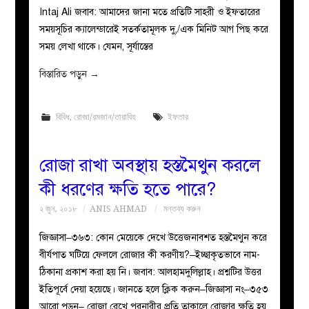
Intaj Ali জবাব: আমাদের জানা মতে প্রতিটি সাহরী ও ইফতারের
সময়সূচির ক্যালেন্ডারেই সতর্কতামূলক দু,/এক মিনিট আগ পিছ করে
সময় লেখা থাকে। যেমন, সূর্যাস্তের
বিস্তারিত পড়ুন
→
বিবিধ
,
রোজা/রমজান/তারাবিহ
ইফতার
রোজা রাখা অবস্থায় হস্তমৈথুন করলে
কী ধরণের ক্ষতি হতে পারে?
২ জুন, ২০১৮
ANIS AHMAD
মন্তব্য করুন
জিজ্ঞাসা–৩৬৩: কোন মেয়েকে দেখে উত্তেজনাবশত হস্তমৈথুন করে
বীর্যপাত ঘটিয়ে ফেললে রোজার কী করণীয়?–ইচ্ছাকৃতভাবে নাম-
ঠিকানা প্রকাশ করা হয় নি। জবাব: আলহামদুলিল্লাহ। প্রশ্নটির উত্তর
ইতিপূর্বে দেয়া হয়েছে। জানতে হলে ক্লিক করুন–জিজ্ঞাসা নং–৩৫৩
আরো পড়ুন– রোজা রেখে পরনারীর প্রতি তাকালে রোজার ক্ষতি হয়