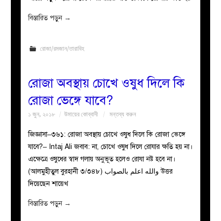
বিস্তারিত পড়ুন
→
রোজা/রমজান/তারাবিহ
রোজা অবস্থায় চোখে ওষুধ দিলে কি
রোজা ভেঙ্গে যাবে?
১ জুন, ২০১৮
উমায়ের কোব্বাদী
মন্তব্য করুন
জিজ্ঞাসা–৩৬১: রোজা অবস্থায় চোখে ওষুধ দিলে কি রোজা ভেঙ্গে
যাবে?– Intaj Ali জবাব: না, চোখে ওষুধ দিলে রোযার ক্ষতি হয় না।
এক্ষেত্রে ওষুধের স্বাদ গলায় অনুভূত হলেও রোযা নষ্ট হবে না।
(আলমুহীতুল বুরহানী ৩/৩৪৮) والله اعلم بالصواب উত্তর
দিয়েছেন শায়েখ
বিস্তারিত পড়ুন
→