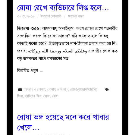
রোযা রেখে ব্যভিচারে লিপ্ত হলে…
৩০ মে, ২০১৮
উমায়ের কোব্বাদী
মন্তব্য করুন
জিজ্ঞাসা–৩৫৬: আসসালামু আলাইকুম। ফরয রোজা রেখে পরনারীর
সঙ্গে যিনা করলে কি রোজা ভাঙ্গবে? যদি ভাঙ্গে তাহলে কি শুধু
কাজাই যথেষ্ঠ হবে?–ইচ্ছাকৃতভাবে নাম-ঠিকানা প্রকাশ করা হয় নি।
জবাব: وعليكم السلام ورحمة الله وبركاته এজাতীয় লোক কত
বড় জঘন্যতর পাপে রমজানের মত
বিস্তারিত পড়ুন
→
অপরাধ ও গোনাহ
,
গোনাহ ও অপরাধ
,
রোজা/রমজান/তারাবিহ
জিনা
,
ব্যভিচার
,
যিনা
,
রোজা
,
রোযা
রোযা ভঙ্গ হয়েছে মনে করে খাবার
খেলে…