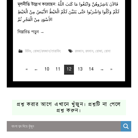
মূলনীতি উল্লেখ করেছেন: فَالآنَ بَاشِرُوهُنَّ وَابْتَغُوا مَا كَتَبَ اللَّهُ
لَكُمْ وَكُلُوا وَاشْرَبُوا حَتَّى يَتَبَيَّنَ لَكُمْ الْخَيْطُ الأَبْيَضُ مِنْ الْخَيْطِ
الأَسْوَدِ مِنْ الْفَجْرِ ثُمَّ
বিস্তারিত পড়ুন
→
বিবিধ
,
রোজা/রমজান/তারাবিহ
রমজান
,
রমযান
,
রোজা
,
রোযা
«
←
10
11
12
13
14
→
»
প্রশ্ন করার আগে এখানে খুঁজুন। প্রশ্নটি না পেলে
প্রশ্ন করুন।