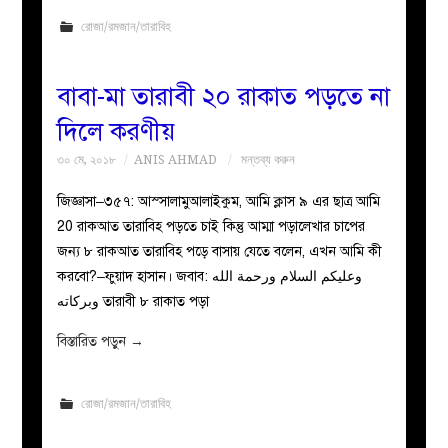
রোজা/রমজান/তারাবিহ
বাবা-মা তারাবী ২০ রাকাত পড়তে না
দিলে করণীয়
৩০ মে, ২০১৮
ANIS AHMAD
মন্তব্য করুন
জিজ্ঞাসা–৩৫৭: আস্সালামুআলাইকুম, আমি ক্লাস ৯ এর ছাত্র আমি
20 রাকআত তারাবিহ পড়তে চাই কিন্তু আম্মা পড়ালেখার চাপের
জন্য ৮ রাকআত তারাবিহ পড়ে বাসায় যেতে বলেন, এখন আমি কী
করবো?–ফুয়াদ হাসান। জবাব: وعليكم السلام ورحمة الله
وبركاته তারাবী ৮ রাকাত পড়া
বিস্তারিত পড়ুন
→
রোজা/রমজান/তারাবিহ