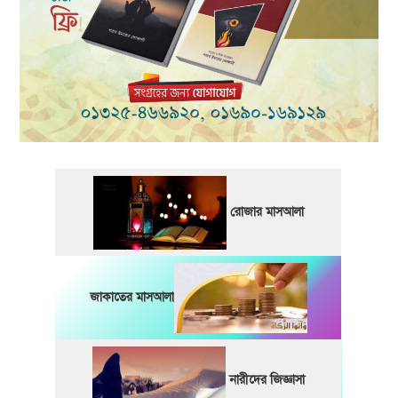
রোজার মাসআলা
জাকাতের মাসআলা
নারীদের জিজ্ঞাসা