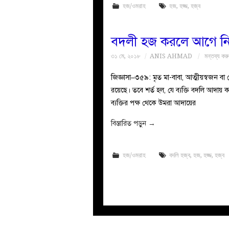
হজ/ওমরাহ
হজ
,
হজ্জ
,
হজ্ব
বদলী হজ করলে আগে নি
৩১ মে, ২০১৮
ANIS AHMAD
মন্তব্য কর
জিজ্ঞাসা–৩৫৯: মৃত মা-বাবা, আত্মীয়স্বজন ব
রয়েছে। তবে শর্ত হল, যে ব্যক্তি বদলি আদায়
ব্যক্তির পক্ষ থেকে উমরা আদায়ের
বিস্তারিত পড়ুন
→
হজ/ওমরাহ
বদলি হজ্ব
,
হজ
,
হজ্জ
,
হজ্ব