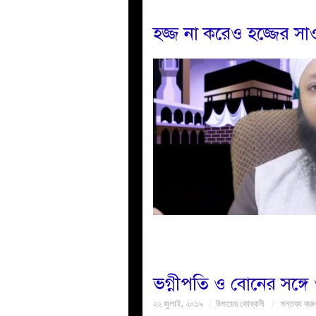
হজ্জ না করেও হজ্জের স
ভগ্নীপতি ও বোনের সঙ্গ
২২ জুলাই, ২০১৯
উমায়ের কোব্বাদী
মন্তব্য করু