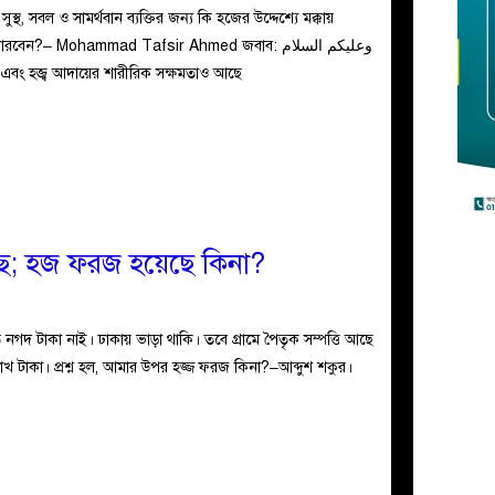
থ, সবল ও সামর্থবান ব্যক্তির জন্য কি হজের উদ্দেশ্যে মক্কায়
বেন?– Mohammad Tafsir Ahmed জবাব: وعليكم السلام
হয়েছে এবং হজ্ব আদায়ের শারীরিক সক্ষমতাও আছে
ে; হজ ফরজ হয়েছে কিনা?
নগদ টাকা নাই। ঢাকায় ভাড়া থাকি। তবে গ্রামে পৈতৃক সম্পত্তি আছে
 লাখ টাকা। প্রশ্ন হল, আমার উপর হজ্জ ফরজ কিনা?–আব্দুশ শকুর।