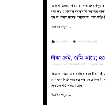
জিজ্ঞাসা–৯০৪: আমার মা, খালা এবং খালুর সা
যাবে না। এ মাসলার সমাধান কি দয়াকরে জানা
হজ বা ওমরাহ করতে পারবেন না। আর ভগ্নিপত
বিস্তারিত পড়ুন
→
হজ/ওমরাহ
ওমরাহ
,
মাহরাম
,
হজ
টাকা নেই, জমি আছে; হ
২৭ জুন, ২০১৯
উমায়ের কোব্বাদী
মন্তব্য করুন
জিজ্ঞাসা–৮৩৬: এক ব্যাক্তির কাছে টাকা নাই
জন্য জমি বিক্রি করে হজ্ব করা ফরজ কিনা?–খা
নেসাবের শর্ত আছে, হজের
বিস্তারিত পড়ুন
→