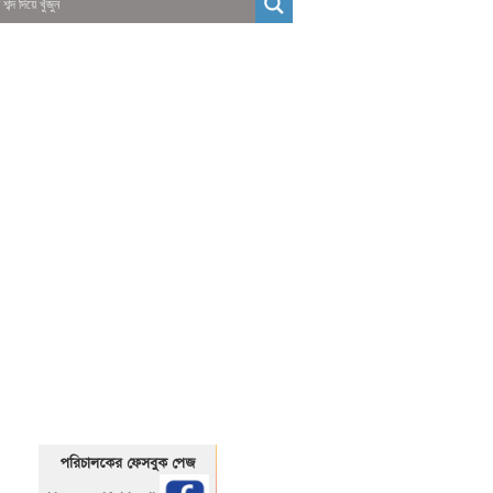
01325466920
1325466920
পরিচালকের ফেসবুক পেজ