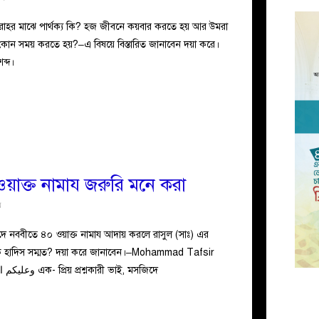
াহর মাঝে পার্থক্য কি? হজ জীবনে কয়বার করতে হয় আর উমরা
 সময় করতে হয়?–এ বিষয়ে বিস্তারিত জানাবেন দয়া করে।
ব্দ।
য়াক্ত নামায জরুরি মনে করা
য
ে নববীতে ৪০ ওয়াক্ত নামায আদায় করলে রাসুল (সাঃ) এর
 কি হাদিস সম্মত? দয়া করে জানাবেন।–Mohammad Tafsir
Ahmed জবাব: وعليكم السلام ورحمة الله وبركاته এক- প্রিয় প্রশ্নকারী ভাই, মসজিদে