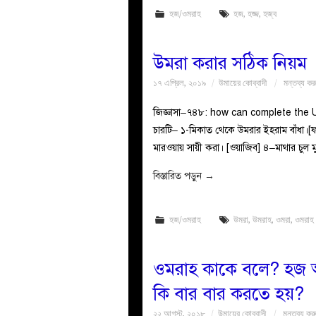
হজ/ওমরাহ
হজ
,
হজ্জ
,
হজ্ব
উমরা করার সঠিক নিয়ম
১৭ এপ্রিল, ২০১৯
উমায়ের কোব্বাদী
মন্তব্য কর
জিজ্ঞাসা–৭৪৮: how can complete th
চারটি– ১-মিকাত থেকে উমরার ইহরাম বাঁধা।[
মারওয়ায় সায়ী করা। [ওয়াজিব] ৪–মাথার চুল মু
বিস্তারিত পড়ুন
→
হজ/ওমরাহ
উমরা
,
উমরাহ
,
ওমরা
,
ওমরাহ
ওমরাহ কাকে বলে? হজ আ
কি বার বার করতে হয়?
২২ আগস্ট, ২০১৮
উমায়ের কোব্বাদী
মন্তব্য কর