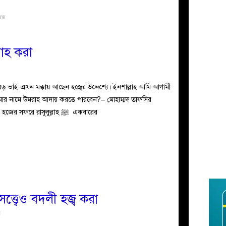
হজ
াহ করা
 ভাই এখন মক্কায় আছেন হজ্বের উদ্দেশ্যে। ইনশাল্লাহ আমি আগামী
মার নামে উমরাহ আদায় করতে পারবেন?– মোহাম্মদ তাফসির
আহমেদ জবাব: وعليكم السلام ورحمة الله হজের সফরে রাসূলুল্লাহ ﷺ একবারের
সত্ত্বেও বদলী হজ্ব করা
ন