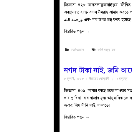
জিজ্ঞাসা–৪২৮: আসসালামুআলাইকুম। জীবিত, সুস্
অবস্থানরত ব্যক্তি বদলি উমরাহ আদায় করতে পার
ورحمة الله এক- যার উপর হজ্ব ফরয 
বিস্তারিত পড়ুন
→
হজ/ওমরাহ
বদলি হজ্ব
,
হজ
নগদ টাকা নাই, জমি আছ
৫ জুলাই, ২০১৮
উমায়ের কোব্বাদী
২ মন্তব্য
জিজ্ঞাসা–৪০৯: আমার কাছে হজ্জে যাওয়ার মত 
প্রায় ৫ বিঘা। যার বাজার মূল্য আনুমানিক ১০
জবাব: প্রিয় দীনি ভাই, যাকাতের
বিস্তারিত পড়ুন
→