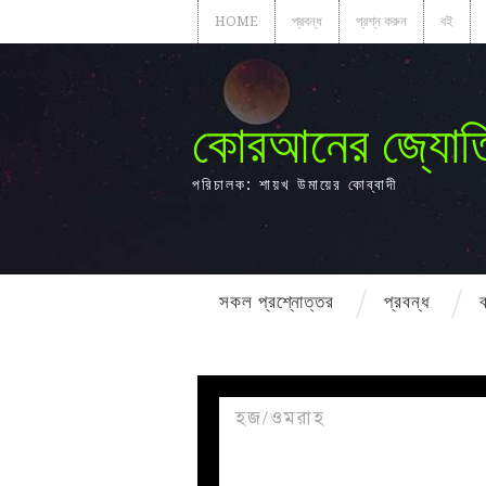
HOME
প্রবন্ধ
প্রশ্ন করুন
বই
কোরআনের জ্যোত
পরিচালক: শায়খ উমায়ের কোব্বাদী
সকল প্রশ্নোত্তর
প্রবন্ধ
হজ/ওমরাহ