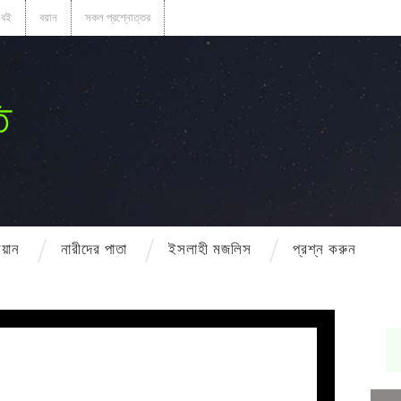
বই
বয়ান
সকল প্রশ্নোত্তর
ি
বয়ান
নারীদের পাতা
ইসলাহী মজলিস
প্রশ্ন করুন