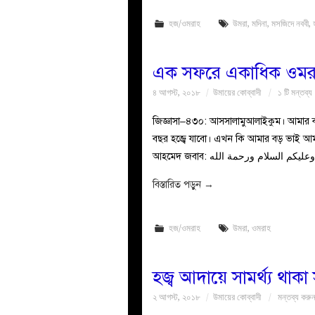
হজ/ওমরাহ
উমরা
,
মদিনা
,
মসজিদে নববী
,
এক সফরে একাধিক ওমর
৪ আগস্ট, ২০১৮
উমায়ের কোব্বাদী
১ টি মন্তব্য
জিজ্ঞাসা–৪৩০: আসসালামুআলাইকুম। আমার বড়
বছর হজ্বে যাবো। এখন কি আমার বড় ভাই আ
বিস্তারিত পড়ুন
→
হজ/ওমরাহ
উমরা
,
ওমরাহ
হজ্ব আদায়ে সামর্থ্য থাকা 
২ আগস্ট, ২০১৮
উমায়ের কোব্বাদী
মন্তব্য করু