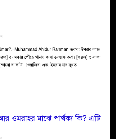
ুন
e Umar?.–Muhammad Ahidur Rahman জবাব: উমরার কাজ
ফরজ] ২- মক্কায় পৌঁছে খানায় কাবা তওয়াফ করা। [ফরজ] ৩-সাফা
ন্ডানো বা কাটা। [ওয়াজিব] এক: ইহরাম যার সুন্নত
র ওমরাহর মাঝে পার্থক্য কি? এটি
ুন