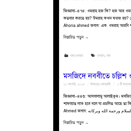
জিজ্ঞাসা–৪৭৪: ওমরাহ হজ কি? হজ আর ওমর
কতবার করতে হয়? উমরাহ কখন ফরজ হয়? কোন
Ahona ahmed জবাব: এক. ওমরাহ আরবি শ
বিস্তারিত পড়ুন
→
হজ/ওমরাহ
ওমরাহ
,
হজ
মসজিদে নববীতে চল্লিশ ও
১১ আগস্ট, ২০১৮
উমায়ের কোব্বাদী
১ টি মন্তব্
জিজ্ঞাসা–৪৪৩: আসসালামু আলাইকুম। মসজিদ
শাফায়াত লাভ হবে বলে যা প্রচলিত আছে তা
বিস্তারিত পড়ুন
→