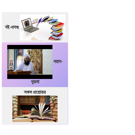
বই-প্রবন্ধ
বয়ান-
খুতবা
সকল প্রশ্নোত্তর