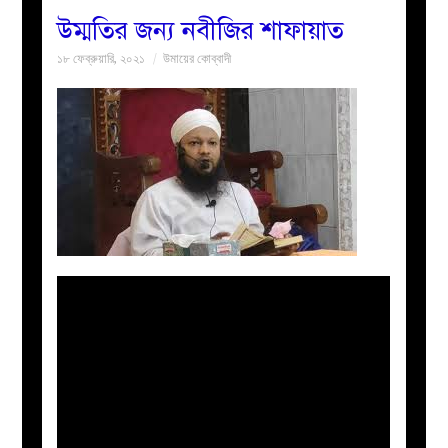
উম্মতির জন্য নবীজির শাফায়াত
বয়ান
১৮ ফেব্রুয়ারি, ২০২১
উমায়ের কোব্বাদী
নারীদের
পাতা
ইসলাহী
মজলিস
প্রশ্ন
করুন