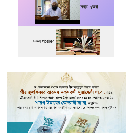
বয়ান-খুতবা
সকল প্রশ্নোত্তর