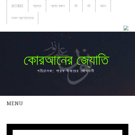
HOME
প্রবন্ধ
প্রশ্ন করুন
বই
বই
বয়ান
সকল প্রশ্নোত্তর
কোরআনের জ্যোতি
পরিচালক: শায়খ উমায়ের কোব্বাদী
MENU
সকল
প্রশ্নোত্তর
প্রবন্ধ