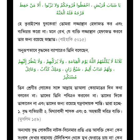
يَا شَبَابَ قُرَيْشٍ ، احْفَظُوا فُرُوجَكُمْ وَلا تَزْنُوا ، أَلا مَنْ حَفِظَ
فَرْجَهُ فَلَهُ الْجَنَّةُ
হে কুরাইশের যুবকেরা! তোমরা লজ্জাস্থান হেফাজত কর এবং
ব্যভিচার করো না। মনে রেখ, যে ব্যক্তি লজ্জাস্থান হেফাজত করবে
তার জন্য রয়েছে জান্নাত।
(বাইহাকি ৫০১৫)
অনুরূপভাবে বৃদ্ধদের ব্যাপারেও তিনি বলেছেন,
ثَلَاثَةٌ لَا يُكَلِّمُهُمُ اللَّهُ يَوْمَ الْقِيَامَةِ ، وَلَا يُزَكِّيهِمْ ، وَلَا يَنْظُرُ إِلَيْهِمْ
، وَلَهُمْ عَذَابٌ أَلِيمٌ ، شَيْخٌ زَانٍ ، وَمَلِكٌ كَذَّابٌ ، وَعَائِلٌ
مُسْتَكْبِرٌ
তিন শ্রেণীর লোকের সঙ্গে আল্লাহ তাআলা কেয়ামতের দিন কথা
বলবেন না। তাদের তিনি পবিত্রও করবেন না। তাদের দিকে
তাকাবেন না এবং তাদের জন্য রয়েছে যন্ত্রণাদায়ক শাস্তি। তারা হচ্ছে-
১
.
বৃদ্ধ ব্যভিচারী ২
.
মিথ্যাবাদী শাসক এবং ৩
.
অহঙ্কারী দরিদ্র ব্যক্তি।
(মুসলিম ১৫৯)
অন্যথায় বৃদ্ধ লোকটির নাটক-সিনেমার প্রতি এত আসক্তি কেন! কেন
সংবাদ দেখার বাহানায় টেলিভিশন থেকে মুখ ফেরাতে চায় না! কেন