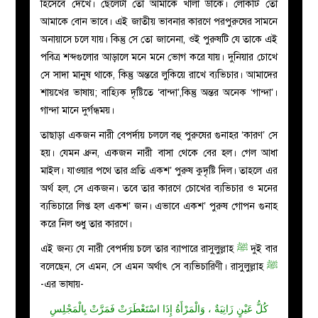
হিসেবে দেখে। ছেলেটা তো আমাকে খালা ডাকে। লোকটি তো
আমাকে বোন ভাবে। এই জাতীয় ভাবনার কারণে পরপুরুষের সামনে
অনায়াসে চলে যায়। কিন্তু সে তো জানেনা, ওই পুরুষটি যে তাকে এই
পবিত্র শব্দগুলোর আড়ালে মনে মনে ভোগ করে যায়। দুনিয়ার চোখে
সে সাদা মানুষ থাকে, কিন্তু অন্তরে লুকিয়ে রাখে ব্যভিচার। আমাদের
শায়খের ভাষায়; বাহ্যিক দৃষ্টিতে ‘বান্দা’,কিন্তু অন্তর অনেক ‘গান্দা’।
গান্দা মানে দুর্গন্ধময়।
তাছাড়া একজন নারী বেপর্দায় চললে বহু পুরুষের গুনাহর ‘কারণ’ সে
হয়। যেমন ধ্রুন, একজন নারী বাসা থেকে বের হল। গেল আধা
মাইল। যাওয়ার পথে তার প্রতি একশ’ পুরুষ কুদৃষ্টি দিল। তাহলে এর
অর্থ হল, সে একজন। তবে তার কারণে চোখের ব্যভিচার ও মনের
ব্যভিচারে লিপ্ত হল একশ’ জন। এভাবে একশ’ পুরুষ গোপন গুনাহ
করে নিল শুধু তার কারণে।
এই জন্য যে নারী বেপর্দায় চলে তার ব্যাপারে রাসুলুল্লাহ
ﷺ
দুই বার
বলেছেন, সে এমন, সে এমন অর্থাৎ সে ব্যভিচারিণী। রাসুলুল্লাহ
ﷺ
-এর ভাষায়-
كُلُّ عَيْنٍ زَانِيَةٌ ، وَالْمَرْأَةُ إِذَا اسْتَعْطَرَتْ فَمَرَّتْ بِالْمَجْلِسِ