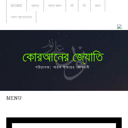
HOME
প্রবন্ধ
প্রশ্ন করুন
বই
বই
বয়ান
সকল প্রশ্নোত্তর
কোরআনের জ্যোতি
পরিচালক: শায়খ উমায়ের কোব্বাদী
MENU
সকল
প্রশ্নোত্তর
প্রবন্ধ