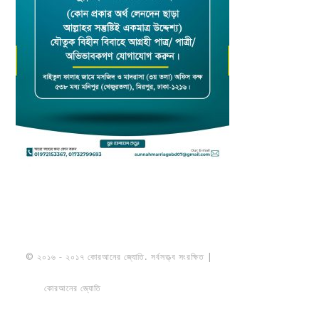
© ২০১৬ - ২০১৭ কোরআনের জ্যোতি. সর্বসত্ত্ব সংরক্ষিত |
মাওলানা উমায়ের কোব্বাদী
নকশবন্দী
কোরআনের জ্যোতি
তৈরি করেছে ডায়নামিক সলভারস বাংলাদেশ
PRIVACY
POLICY