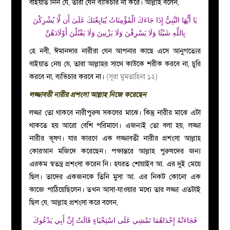
বাইয়াত নিন যে, তারা যেন ব্যভিচার না করে। আল্লাহ বলেন,
يَا أَيُّهَا النَّبِيُّ إِذَا جَاءَكَ الْمُؤْمِنَاتُ يُبَايِعْنَكَ عَلَىٰ أَن لَّا يُشْرِكْنَ
بِاللَّهِ شَيْئًا وَلَا يَسْرِقْنَ وَلَا يَزْنِينَ وَلَا يَقْتُلْنَ أَوْلَادَهُنَّ
হে নবী, ঈমানদার নারীরা যেন আপনার কাছে এসে আনুগত্যের
বাইয়াত নেয় যে, তারা আল্লাহর সাথে কাউকে শরীক করবে না, চুরি
করবে না, ব্যভিচার করবে না।
(সূরা মুমতাহিনা ১২)
লজ্জাবতী নারীর প্রশংসা আল্লাহ নিজে করেছেন
লজ্জা তো থাকবে নারীপুরুষ সকলের মাঝে। কিন্তু নারীর মাঝে এটা
থাকতে হয় আরো বেশি পরিমাণে। এজন্যই তো বলা হয়, লজ্জা
নারীর ভূষণ। যার কারণে এক লজ্জাবতী নারীর প্রশংসা আল্লাহ
কোরআন মজিদে করেছেন। পক্ষান্তরে আল্লাহ পুরুষদের জন্য
এরকম স্বতন্ত্র প্রশংসা করেন নি। হযরত শোয়াইব আ
.
এর দুই মেয়ে
ছিল। তাদের একজনকে তিনি মুসা আ
.
এর নিকট কোনো এক
কাজে পাঠিয়েছিলেন। তখন আসা-যাওয়ার মধ্যে তার লজ্জা এতটাই
ছিল যে, আল্লাহ প্রশংসা করে বলেন,
فَجَاءَتْهُ إِحْدَاهُمَا تَمْشِي عَلَى اسْتِحْيَاءٍ قَالَتْ إِنَّ أَبِي يَدْعُوكَ