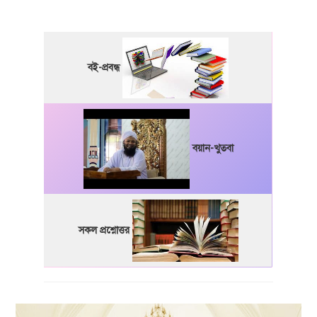
বই-প্রবন্ধ
বয়ান-খুতবা
সকল প্রশ্নোত্তর