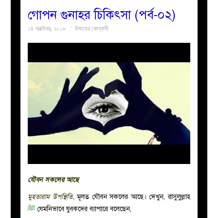
গোপন গুনাহর চিকিৎসা (পর্ব-০২)
বয়ান
১৪ অক্টোবর, ২০১৮
উমায়ের কোব্বাদী
নারীদের
পাতা
ইসলাহী
মজলিস
প্রশ্ন
করুন
যৌবন সকলের আছে
মুহতারাম উপস্থিতি,
মূলত যৌবন সকলের আছে। দেখুন, রাসুলুল্লাহ
ﷺ
যেমনিভাবে যুবকদের ব্যাপারে বলেছেন,