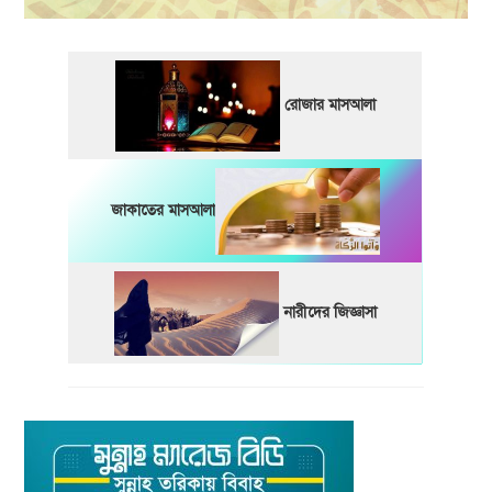
রোজার মাসআলা
জাকাতের মাসআলা
নারীদের জিজ্ঞাসা