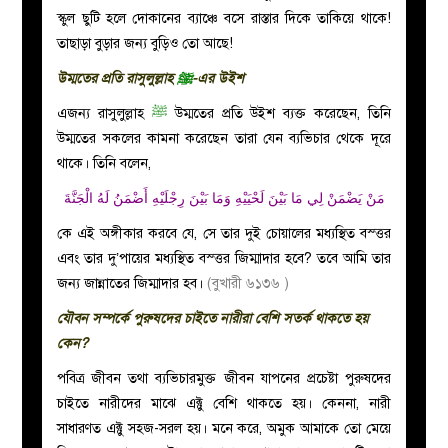
স্কুল ছুটি হলে দোকানের ব্যাঞ্চে বসে রাস্তার দিকে তাকিয়ে থাকে!
তাছাড়া বুড়ার জন্য বুড়িও তো আছে!
উম্মতের প্রতি রাসুলুল্লাহ
ﷺ
-এর উইশ
এজন্য রাসুলুল্লাহ
ﷺ
উম্মতের প্রতি উইশ ব্যক্ত করেছেন, তিনি
উম্মতের সকলের কামনা করেছেন তারা যেন ব্যভিচার থেকে দূরে
থাকে। তিনি বলেন,
مَنْ يَضْمَنْ لِي مَا بَيْنَ لَحْيَيْهِ وَمَا بَيْنَ رِجْلَيْهِ أَضْمَنُ لَهُ الْجَنَّةَ
কে এই অঙ্গীকার করবে যে, সে তার দুই চোয়ালের মধ্যস্থিত বস্ত্তর
এবং তার দু’পায়ের মধ্যস্থিত বস্ত্তর জিম্মাদার হবে? তবে আমি তার
জন্য জান্নাতের জিম্মাদার হব।
(বুখারী ৬১৩৬ )
যৌবন সম্পর্কে পুরুষদের চাইতে নারীরা বেশি সতর্ক থাকতে হয়
কেন?
পবিত্র জীবন তথা ব্যভিচারমুক্ত জীবন যাপনের প্রচেষ্টা পুরুষদের
চাইতে নারীদের মাঝে এক্টু বেশি থাকতে হয়। কেননা, নারী
সাধারণত এক্টু সহজ-সরল হয়। মনে করে, অমুক আমাকে তো মেয়ে