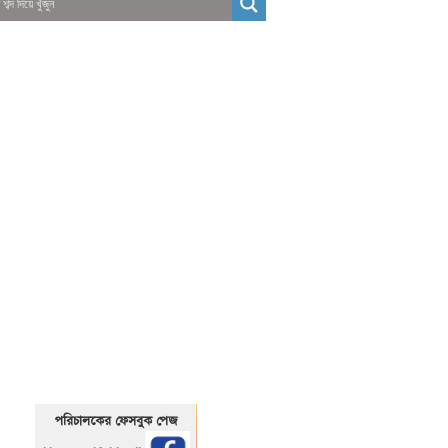
01325466920
1325466920
পরিচালকের ফেসবুক পেজ