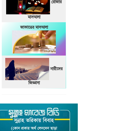
রোজার
মাসআলা
জাকাতের মাসআলা
নারীদের
জিজ্ঞাসা