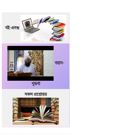
বই-প্রবন্ধ
বয়ান-
খুতবা
সকল প্রশ্নোত্তর