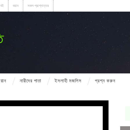
বই
বয়ান
সকল প্রশ্নোত্তর
ি
বয়ান
নারীদের পাতা
ইসলাহী মজলিস
প্রশ্ন করুন