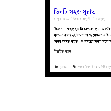
তিনটি সহজ সুন্নাত
১২ জুন, ২০১৬
উমায়ের কোব্বাদী
২ মন্তব্য
জিজ্ঞাসা-৪৭:হুজুর,আমি আপনার জুম্মা তাফস
সুন্নতের কথা। দুইটা মনে আছে,সেগুলো আমি
আমল করতে পারত।–শওকতারা জবাব:মনে হয় আ
বিস্তারিত পড়ুন
→
সুন্নাত
আমল
,
ইসলাহী বয়ান
,
জিকির
,
জুম