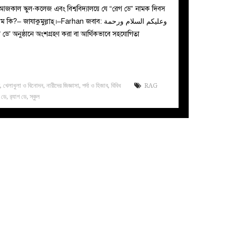
জকাল স্কুল-কলেজ এবং বিশ্ববিদ্যালয়ে যে “রেগ ডে” নামক দিবস
যাকুমুল্লাহ্।–Farhan জবাব: وعليكم السلام ورحمة
 ভাই, ‘র‌্যাগ ডে’ অনুষ্ঠানে অংশগ্রহণ করা বা আর্থিকভাবে সহযোগিতা
ক
,
খেলাধুলা ও বিনোদন
,
নারীদের জিজ্ঞাসা
,
পর্দা ও হিজাব
,
বিবিধ
RAG
 ডে
,
র‌্যাগ ডে
,
স্কুল