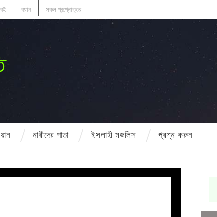
বই
বয়ান
সকল প্রশ্নোত্তর
ি
বয়ান
নারীদের পাতা
ইসলাহী মজলিস
প্রশ্ন করুন