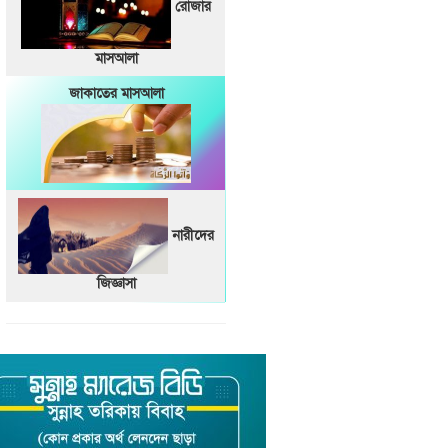
রোজার
মাসআলা
জাকাতের মাসআলা
নারীদের
জিজ্ঞাসা