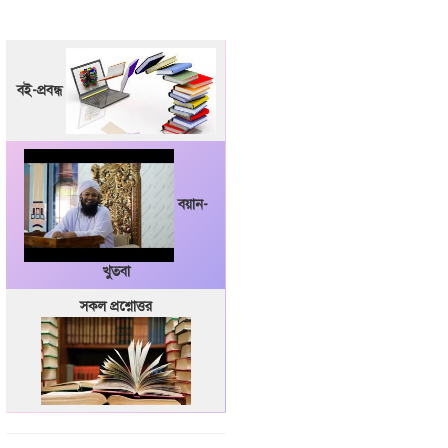
বই-প্রবন্ধ
বয়ান-
খুতবা
সকল প্রশ্নোত্তর