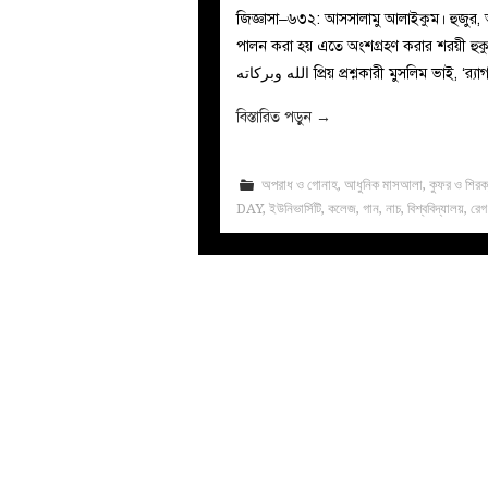
জিজ্ঞাসা–৬৩২: আসসালামু আলাইকুম। হুজুর, আ
পালন করা হয় এতে অংশগ্রহণ করার শরয়ী হুকুম কি?– জা
الله وبركاته প্রিয় প্রশ্নকারী মুসলিম
বিস্তারিত পড়ুন
→
অপরাধ ও গোনাহ
,
আধুনিক মাসআলা
,
কুফর ও শির
DAY
,
ইউনিভার্সিটি
,
কলেজ
,
গান
,
নাচ
,
বিশ্ববিদ্যালয়
,
রেগ