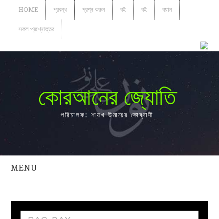
HOME
প্রবন্ধ
প্রশ্ন করুন
বই
বই
বয়ান
সকল প্রশ্নোত্তর
কোরআনের জ্যোতি
পরিচালক: শায়খ উমায়ের কোব্বাদী
MENU
সকল
প্রশ্নোত্তর
প্রবন্ধ