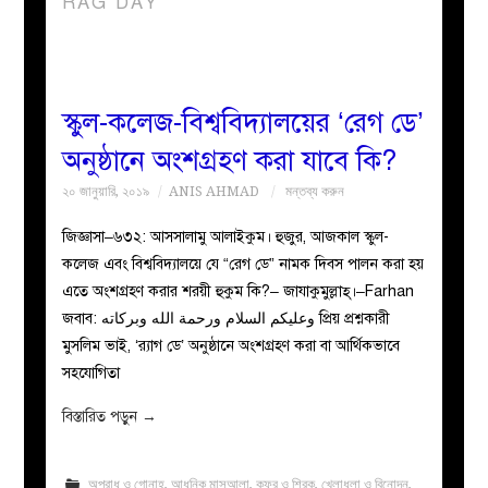
RAG DAY
বয়ান
নারীদের
স্কুল-কলেজ-বিশ্ববিদ্যালয়ের ‘রেগ ডে’
অনুষ্ঠানে অংশগ্রহণ করা যা‌বে কি?
পাতা
২০ জানুয়ারি, ২০১৯
ANIS AHMAD
মন্তব্য করুন
ইসলাহী
জিজ্ঞাসা–৬৩২: আসসালামু আলাইকুম। হুজুর, আজকাল স্কুল-
কলেজ এবং বিশ্ববিদ্যালয়ে যে “রেগ ডে” নামক দিবস পালন করা হয়
মজলিস
এতে অংশগ্রহণ করার শরয়ী হুকুম কি?– জাযাকুমুল্লাহ্।–Farhan
জবাব: وعليكم السلام ورحمة الله وبركاته প্রিয় প্রশ্নকারী
প্রশ্ন
মুসলিম ভাই, ‘র‌্যাগ ডে’ অনুষ্ঠানে অংশগ্রহণ করা বা আর্থিকভাবে
সহযোগিতা
করুন
বিস্তারিত পড়ুন
→
অপরাধ ও গোনাহ
,
আধুনিক মাসআলা
,
কুফর ও শিরক
,
খেলাধুলা ও বিনোদন
,