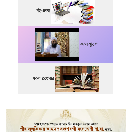
বই-প্রবন্ধ
বয়ান-খুতবা
সকল প্রশ্নোত্তর