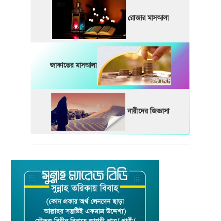
রোজার মাসআলা
জাকাতের মাসআলা
নারীদের জিজ্ঞাসা