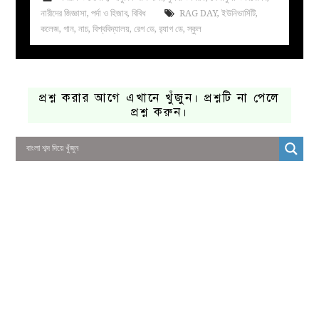
নারীদের জিজ্ঞাসা
,
পর্দা ও হিজাব
,
বিবিধ
RAG DAY
,
ইউনিভার্সিটি
,
কলেজ
,
গান
,
নাচ
,
বিশ্ববিদ্যালয়
,
রেগ ডে
,
র‌্যাগ ডে
,
স্কুল
প্রশ্ন করার আগে এখানে খুঁজুন। প্রশ্নটি না পেলে
প্রশ্ন করুন।