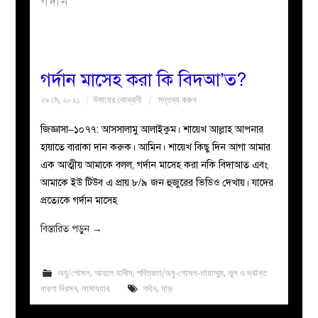
গর্দান
বয়ান
নারীদের
গর্দান মাসেহ করা কি বিদআ’ত?
২৯ মে, ২০২১
উমায়ের কোব্বাদী
মন্তব্য করুন
পাতা
জিজ্ঞাসা–১০৭৭: আসসালামু আলাইকুম। শায়েখ আল্লাহ আপনার
ইসলাহী
হায়াতে বারাকা দান করুক। আমিন। শায়েখ কিছু দিন আগা আমার
এক আত্মীয় আমাকে বলল, গর্দান মাসেহ করা নকি বিদাআত এবং
মজলিস
আমাকে ইউ টিউব এ প্রায় ৮/৯ জন হুজুরের ভিডিও দেখায়। যাদের
প্রত্যেকে গর্দান মাসেহ
প্রশ্ন
বিস্তারিত পড়ুন
→
করুন
অযু/গোসল
,
আহলে হাদীস
,
পবিত্রতা/অযু-গোসল-তায়াম্মুম
,
ভুল ও ভ্রান্ত
ধারণা নিরসন
,
লামাযহাব
গর্দান
,
ঘাড়