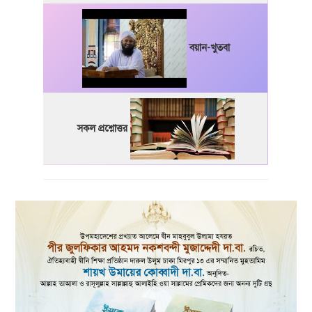
বয়ান-খুতবা
সকল প্রশ্নোত্তর