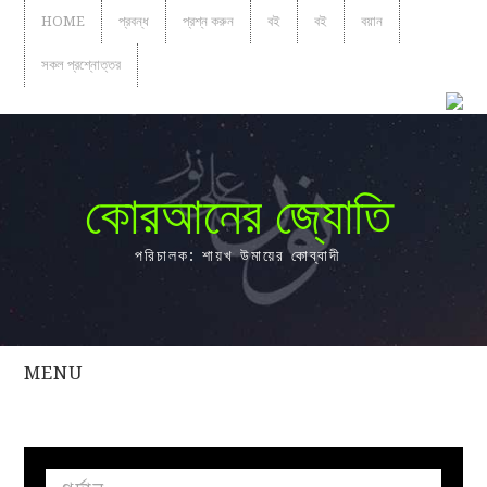
HOME
প্রবন্ধ
প্রশ্ন করুন
বই
বই
বয়ান
সকল প্রশ্নোত্তর
কোরআনের জ্যোতি
পরিচালক: শায়খ উমায়ের কোব্বাদী
MENU
সকল
প্রশ্নোত্তর
প্রবন্ধ