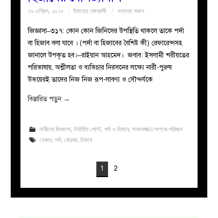
২৯ এপ্রিল, ২০১৮
উমায়ের কোব্বাদী
মন্তব্য করুন
জিজ্ঞাসা–৩১৭: কোন কোন জিনিসের উপস্থিতি থাকলে তাকে পর্দা
বা হিজাব বলা যাবে । (পর্দা বা হিজাবের বৈশিষ্ট কী) রেফারেন্সসহ
জানালে উপকৃত হব।–রাইয়ান আহমেদ। জবাব: ইসলামী শরীয়তের
পরিভাষায়, অশ্লীলতা ও ব্যভিচার নিরসনের লক্ষ্যে নারী-পুরুষ
উভয়েরই তাদের নিজ নিজ রূপ-লাবণ্য ও সৌন্দর্যকে
বিস্তারিত পড়ুন
→
নারীদের জিজ্ঞাসা
,
নির্বাচিত পোস্ট
,
পর্দা ও হিজাব
,
সাজসজ্জা/পোশাক-পরিচ্ছদ
নেকাব
,
পর্দা
,
বোরকা
,
হিজাব
1
2