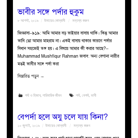
ভাবীর সঙ্গে পর্দার হুকুম
৮ আগস্ট, ২০১৯
উমায়ের কোব্বাদী
মন্তব্য করুন
জিজ্ঞাসা–৯১৯: আমি আমার বড় ভাইয়ার বাসায় থাকি। কিন্তু আমার
ভাবি তো আমার মাহরাম না। একই বাসায় থাকার কারণে পর্দার
বিধান সহজেই ভঙ্গ হয়। এ বিষয়ে আমার কী করার আছে?–
Muhammad Mushfiqur Rahman জবাব: অন্য বেগানা নারীর
মতই ভাবীর সঙ্গে পর্দা করা
বিস্তারিত পড়ুন
→
পর্দা ও হিজাব
,
পারিবারিক জীবন
পর্দা
,
বেপর্দা
,
ভাবী
বেপর্দা হলে অযু চলে যায় কিনা?
১০ জুলাই, ২০১৯
উমায়ের কোব্বাদী
মন্তব্য করুন