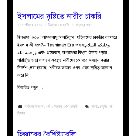
ইসলামের দৃষ্টিতে নারীর চাকরি
৭ সেপ্টেম্বর, ২০১৮
উমায়ের কোব্বাদী
মন্তব্য করুন
জিজ্ঞাসা–৫০৮: আসসালামু আলাইকুম। মহিলাদের চাকরির ব্যাপারে
ইসলাম কী বলে?– Tasnimah Era জবাব:وعليكم السلام
ورحمة الله এক- প্রয়োজন, অপরাগতা কিংবা ঠেকায় পড়ার
পরিস্থিতি ছাড়া সাধারণ অবস্থায় নারীদেরকে ঘরে অবস্থান করার
নির্দেশ দেয়া হয়েছে। শরীয়ত তাদের ওপর এমন দায়িত্ব আরোপ
করে নি,
বিস্তারিত পড়ুন
→
নারীদের জিজ্ঞাসা
,
পর্দা ও হিজাব
,
পেশা/চাকরী
চাকরি
,
চাকুরি
,
পর্দা
,
হিজাব
হিজাবের বৈশিষ্ট্যাবলি