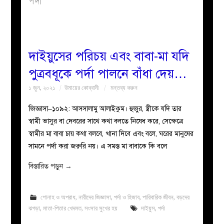
পর্দা
বয়ান
নারীদের
দাইয়ুসের পরিচয় এবং বাবা-মা যদি
পুত্রবধূকে পর্দা পালনে বাঁধা দেয়…
পাতা
১ জুন, ২০২১
উমায়ের কোব্বাদী
মন্তব্য করুন
ইসলাহী
জিজ্ঞাসা–১০৯২: আসসালামু আলাইকুম। হুজুর, স্ত্রীকে যদি তার
স্বামী ভাসুর বা দেবরের সাথে কথা বলতে নিষেধ করে, সেক্ষেত্রে
মজলিস
স্বামীর মা বাবা চায় কথা বলবে, খানা দিবে এবং বলে, ঘরের মানুষের
সামনে পর্দা করা জরুরি নয়। এ সমস্ত মা বাবাকে কি বলে
প্রশ্ন
বিস্তারিত পড়ুন
→
করুন
গোনাহ ও অপরাধ
,
নারীদের জিজ্ঞাসা
,
পর্দা ও হিজাব
,
পারিবারিক জীবন
,
বড়দের
ঝগড়া
,
মাতা-পিতার খেদমত
,
সংসার সুখের হয়
দাইয়ুস
,
পর্দা