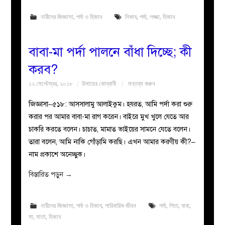
নারীদের জিজ্ঞাসা
,
পর্দা ও হিজাব
নিকাব
,
পর্দা
,
লজ্জা
,
হিজাব
বাবা-মা পর্দা পালনে বাঁধা দিচ্ছে; কী
করব?
১২ সেপ্টেম্বর, ২০১৮
উমায়ের কোব্বাদী
মন্তব্য করুন
জিজ্ঞাসা–৫১৮: আসসালামু আলাইকুম। হযরত, আমি পর্দা করা শুরু
করার পর আমার বাবা-মা রাগ করেন। বাইরে মুখ খুলে যেতে আর
চাকরি করতে বলেন। চাচাত, মামাত ভাইয়ের সামনে যেতে বলেন।
তারা বলেন, আমি নাকি গোঁড়ামি করছি। এখন আমার করণীয় কী?–
নাম প্রকাশে অনেচ্ছুক।
বিস্তারিত পড়ুন
→
নারীদের জিজ্ঞাসা
,
পর্দা ও হিজাব
,
পারিবারিক জীবন
পর্দা
,
পিতা
,
বাবা
,
মা
,
মাতা
,
হিজাব