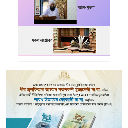
বয়ান-খুতবা
সকল প্রশ্নোত্তর