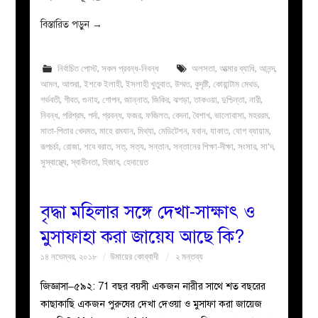
বিস্তারিত পড়ুন
→
নির্বাচিত পোস্ট
,
সকল প্রবন্ধ-নিবন্ধ
অলসতা
,
আত্মার ব্যাধি
,
আনন্দ
,
আমল
,
আশুরা
,
ইশকে ইলাহী
,
ইসলাহী খুতুবাত
,
উম্মত
,
কুদৃষ্টি
,
কোয়ান্টাম মেথড
,
গর্ভবতী
,
গীবত
,
গুনাহ
,
গোপন
,
জান্নাত
,
জিকির
,
ঝগড়া
,
তাকওয়া
,
দুশ্চিন্তা
,
নারী
,
নিবন্ধ
,
পরিশ্রম
,
পর্দা
,
প্রবন্ধ
,
ফজর
,
ফজিলত
,
বেদনা
,
বৈশাখ
,
ভালোবাসা
,
মহররম
,
মাতা-পিতার খেদমত
,
মাহে রমযান
,
মিথ্যা
,
মেডিটেশন
,
যবান
,
যাকাত
,
যোগ ব্যায়াম
,
রূপচর্চা
,
রোজা
,
শবে বরাত
,
সত্
,
সত্য
,
সন্তান
,
সন্তানের শিক্ষা-দীক্ষা
,
সংসার
,
সা'দ
,
সুস্বাস্থ্যে
,
স্বাধীনতা
,
হিজাব
,
হেদায়েত
বৃদ্ধা মহিলার সঙ্গে দেখা-সাক্ষাৎ ও
মুসাফাহা করা জায়েয আছে কি?
১৪ নভেম্বর, ২০১৮
উমায়ের কোব্বাদী
২ মন্তব্য
জিজ্ঞাসা–৫৯২: 71 বছর বয়সী একজন নারীর সাথে শত বছরের
কাছাকাছি একজন পুরুষের দেখা দেওয়া ও মুসাফা করা জায়েজ