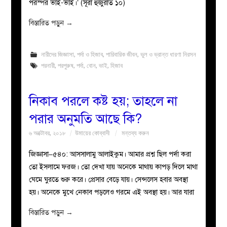
পরস্পর ভাই-ভাই।’ (সূরা হুজুরাত ১০)
বিস্তারিত পড়ুন
→
নারীদের জিজ্ঞাসা
,
পর্দা ও হিজাব
,
পারিবারিক জীবন
,
ভুল ও ভ্রান্ত ধারণা নিরসন
পরনারী
,
পরপুরুষ
,
পর্দা
,
বোন
,
ভাই
,
হিজাব
নিকাব পরলে কষ্ট হয়; তাহলে না
পরার অনুমতি আছে কি?
৬ অক্টোবর, ২০১৮
উমায়ের কোব্বাদী
মন্তব্য করুন
জিজ্ঞাসা–৫৪০: আসসালামু আলাইকুম। আমার প্রশ্ন ছিল পর্দা করা
তো ইসলামে ফরজ। তো দেখা যায় অনেকে মাথায় কাপড় দিলে মাথা
ঘেমে ঘুরতে শুরু করে। প্রেসার বেড়ে যায়। সেন্সলেস হবার অবস্থা
হয়। অনেকে মুখে নেকাব পড়লেও গরমে এই অবস্থা হয়। আর যারা
বিস্তারিত পড়ুন
→