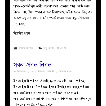
জিজ্ঞাসা–৮৭৯: অজু করে পর্দা ছাড়া মার্কেট করে এসে নামাজ পড়া
যাবে?–মোঃইউনুস আলী। জবাব: যাবে। কেননা, পর্দা একটি ফরজ
বিধান। এই বিধান পালন না করা নিঃসন্দেহে কবিরা গুনাহ। কিন্তু এর
কারণে অযু ভঙ্গ হয় না। পর্দা সম্পর্কে জানার জন্য পড়ুন–জিজ্ঞাসা
নং–২০৩,
বিস্তারিত পড়ুন
→
নামায
,
সালাত
অযু
,
নামায
,
পর্দা
,
বেপর্দা
সকল প্রবন্ধ-নিবন্ধ
২৭ ডিসেম্বর, ২০১৮
উমায়ের কোব্বাদী
মন্তব্য করুন
ইশকে ইলাহী পর্ব ০১: এঁকেছি হৃদয়ে তোমারি নাম… পর্ব ০২:
ইশকে ইলাহী কেন? পর্ব ০৩: ইশকে ইলাহির প্রভাবসমূহ পর্ব-০৪:
আল্লাহপ্রেমিকের আনন্দ ও বেদনা পর্ব-০৫: আশেক তথা
আল্লাহপ্রেমিকের অবস্থা পর্ব-০৬: আল্লামা শিবলি রহ.-এর ঘটনাসমূহ
ইশকে রাসূল ﷺ পর্ব ০১: ইশকে