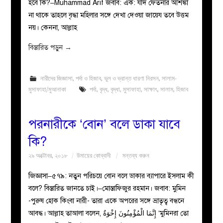
হবে কি?–Muhammad Arif জবাব: এক: যদি ফেতনার আশঙ্কা
না থাকে তাহলে বৃদ্ধা মহিলার সঙ্গে দেখা দেওয়া জায়েয তবে উত্তম
নয়। কেননা, আল্লাহ
বিস্তারিত পড়ুন
→
নারীদের জিজ্ঞাসা
,
পর্দা ও হিজাব
,
ভুল ও ভ্রান্ত ধারণা নিরসন
,
সালাম-
মুসাফাহা/মুআনাকা
পর্দা
,
বৃদ্ধ
,
বৃদ্ধা
,
মুসাফাহা
,
সাক্ষাৎ
,
সালাম
,
হিজাব
পরনারীকে ‘বোন’ বলে ডাকা যাবে
কি?
২৯ অক্টোবর, ২০১৮
উমায়ের কোব্বাদী
মন্তব্য করুন
জিজ্ঞাসা–৫৭৯: নতুন পরিচয়ে বোন বলে ডাকার ব্যাপারে ইসলাম কী
বলে? বিস্তারিত জানতে চাই।–মোস্তাফিজুর রহমান। জবাব: মুমিন
-পুরুষ হোক কিংবা নারী- তারা একে অপরের সঙ্গে ভ্রাতৃত্ব বন্ধনে
আবদ্ধ। আল্লাহ তাআলা বলেন, إِنَّمَا الْمُؤْمِنُونَ إِخْوَةٌ ‘মুমিনরা তো